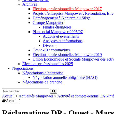
Archives
Élections professionnelles Manpower 2017
Projets d’entreprise Manpower : Refondation, Enve
Déménagement à Nanterre du Siège
Groupe Manpower
Filiales étrangères
Plan social Manpower 2005/07
Actions et évènements
Analyses et informations
Divers...
Covid-19 / coronavirus
Élections professionnelles Manpower 2019
Union Économique et Sociale Manpower des activ
Élections professionnelles 2025
Négociations
Négociations d’entreprise
Négociation annuelle obligatoire (NAO)
Négociations de branche
Accueil
>
Actualités Manpower
>
Activité et compte-rendus CAT-in
Actualité
Réclamations DP - Ouest - Mars