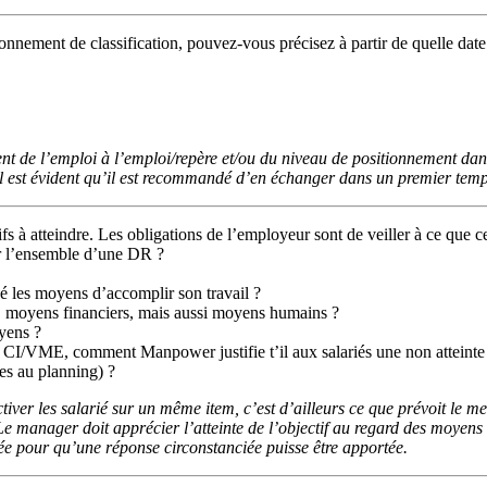
nnement de classification, pouvez-vous précisez à partir de quelle date
t de l’emploi à l’emploi/repère et/ou du niveau de positionnement dans 
. Il est évident qu’il est recommandé d’en échanger dans un premier tem
tifs à atteindre. Les obligations de l’employeur sont de veiller à ce que c
r l’ensemble d’une DR ?
nné les moyens d’accomplir son travail ?
 moyens financiers, mais aussi moyens humains ?
yens ?
e CI/VME, comment Manpower justifie t’il aux salariés une non atteinte
es au planning) ?
tiver les salarié sur un même item, c’est d’ailleurs ce que prévoit le
Le manager doit apprécier l’atteinte de l’objectif au regard des moyens m
visée pour qu’une réponse circonstanciée puisse être apportée.