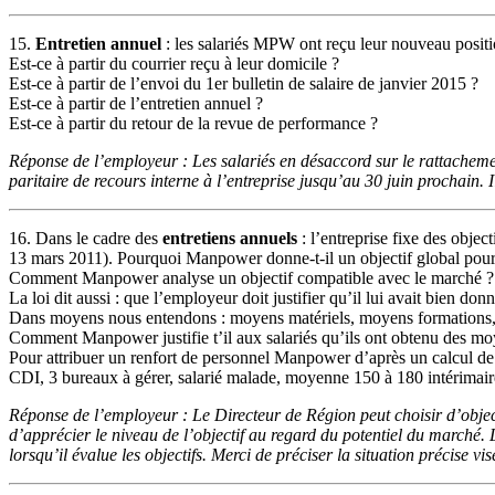
15.
Entretien annuel
: les salariés MPW ont reçu leur nouveau positio
Est-ce à partir du courrier reçu à leur domicile ?
Est-ce à partir de l’envoi du 1er bulletin de salaire de janvier 2015 ?
Est-ce à partir de l’entretien annuel ?
Est-ce à partir du retour de la revue de performance ?
Réponse de l’employeur : Les salariés en désaccord sur le rattachemen
paritaire de recours interne à l’entreprise jusqu’au 30 juin prochain
16. Dans le cadre des
entretiens annuels
: l’entreprise fixe des objec
13 mars 2011). Pourquoi Manpower donne-t-il un objectif global pou
Comment Manpower analyse un objectif compatible avec le marché ?
La loi dit aussi : que l’employeur doit justifier qu’il lui avait bien do
Dans moyens nous entendons : moyens matériels, moyens formations,
Comment Manpower justifie t’il aux salariés qu’ils ont obtenu des mo
Pour attribuer un renfort de personnel Manpower d’après un calcul d
CDI, 3 bureaux à gérer, salarié malade, moyenne 150 à 180 intérimair
Réponse de l’employeur : Le Directeur de Région peut choisir d’objec
d’apprécier le niveau de l’objectif au regard du potentiel du marché. 
lorsqu’il évalue les objectifs. Merci de préciser la situation précise 