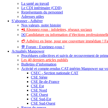
La santé au travail
Le CDI intérimaire (CDII)
Représentants du personnel
Adresses utiles
S’abonner - Adhérer
Nos valeurs, notre histoire
📲 Abonnez-vous : infolettres, réseaux sociaux
✉️
Candidature ou information d’élections professionnelle
💳 Adhérez en ligne, pour une couverture immédiate ! Fa
💬 Forum : Exprimez-vous !
Actualités Manpower
Procédures collectives et suivis de recouvrement de prim
Les 40 derniers articles publiés
Bulletins d’information
Activité et compte-rendus CAT-intérim Manpower sur v
CSEC - Section nationale CAT
CSE Siège
CSE Ile-de-France
CSE Est
CSE Nord
CSE Ouest
CSE Sud-Est
CSE Sud-Ouest
Revue de presse