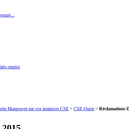
rgure...
ités emploi
térim Manpower sur vos instances CSE
>
CSE Ouest
>
Réclamations D
 2015