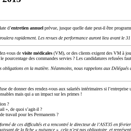
date d’
entretien annuel
prévue, jusque quelle date peut-il être progra
éroulera rapidement. Les revues de performance auront lieu avant le 31
endez-vous de
visite médicales
(VM), or des clients exigent des VM à jour
e pourcentage des commandes servies ? Les candidatures refusées fau
 obligations en la matière. Néanmoins, nous rappelons aux Délégués du
fuse de donner des rendez-vous aux salariés intérimaires si l’entreprise u
onsables mais qui a un impact sur les primes !
ion ?
l », de quoi s’agit-il ?
de travail pour les Permanents ?
mé de ces difficultés et a rencontré le directeur de l’AST35 en février 
agissant de la fiche « nuisance », cela n’est pas obligatoire, et représ