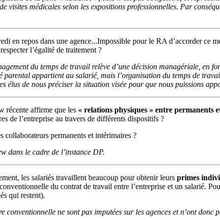
 visites médicales selon les expositions professionnelles. Par conséquen
di en repos dans une agence...Impossible pour le RA d’accorder ce mer
especter l’égalité de traitement ?
ent du temps de travail relève d’une décision managériale, en fonctio
parental appartient au salarié, mais l’organisation du temps de travail
es élus de nous préciser la situation visée pour que nous puissions app
w récente affirme que les
« relations physiques » entre permanents et 
s de l’entreprise au travers de différents dispositifs ?
 collaborateurs permanents et intérimaires ?
ew dans le cadre de l’instance DP.
ent, les salariés travaillent beaucoup pour obtenir leurs
primes indivi
ure conventionnelle du contrat de travail entre l’entreprise et un salarié.
és qui restent).
 conventionnelle ne sont pas imputées sur les agences et n’ont donc pas