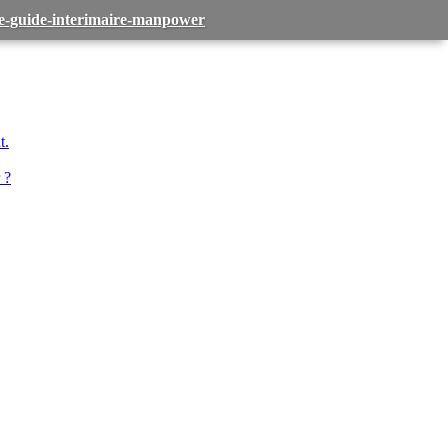
-le-guide-interimaire-manpower
t.
 ?