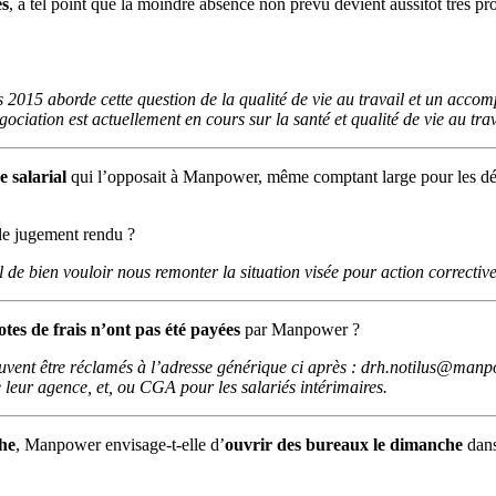
es
, a tel point que la moindre absence non prévu devient aussitôt très p
2015 aborde cette question de la qualité de vie au travail et un accomp
ciation est actuellement en cours sur la santé et qualité de vie au trav
ge salarial
qui l’opposait à Manpower, même comptant large pour les dél
r le jugement rendu ?
e bien vouloir nous remonter la situation visée pour action corrective
notes de frais n’ont pas été payées
par Manpower ?
peuvent être réclamés à l’adresse générique ci après : drh.notilus@manpo
 leur agence, et, ou CGA pour les salariés intérimaires.
che
, Manpower envisage-t-elle d’
ouvrir des bureaux le dimanche
dans