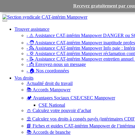
Recevez gratuitement par cour
Toggle
navigation
Trouver assistance
- ⚠️ Assistance CAT-intérim Manpower DANGER ou S
- 🧑 Assistance CAT-intérim Manpower inaptitude profess
- 💁 Assistance CAT-intérim Manpower Info paie :
Intéri
- 💢 Assistance CAT-intérim Manpower réclamation contr
- 📝 Assistance CAT-intérim Manpower entretien annuel 
- 📩 Envoyez-nous un message
- 🏠 Nos coordonnées
Vos droits
Actualité droit du travail
📚 Accords Manpower
🏕️ Avantages Sociaux CSE/CSEC Manpower
CSE National
👛 Calculez votre pouvoir d’achat
⛱️ Calculez vos droits à congés payés (intérimaires CDII
📘 Fiches et guides CAT-intérim Manpower de l’intérim
📚 Accords de branche