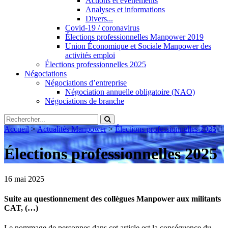
Actions et évènements
Analyses et informations
Divers...
Covid-19 / coronavirus
Élections professionnelles Manpower 2019
Union Économique et Sociale Manpower des
activités emploi
Élections professionnelles 2025
Négociations
Négociations d’entreprise
Négociation annuelle obligatoire (NAO)
Négociations de branche
Accueil
>
Actualités Manpower
>
Élections professionnelles 2025
Élections professionnelles 2025
16 mai 2025
Suite au questionnement des collègues Manpower aux militants
CAT, (…)
Le nommage de personnes dans cet article est la conséquence du