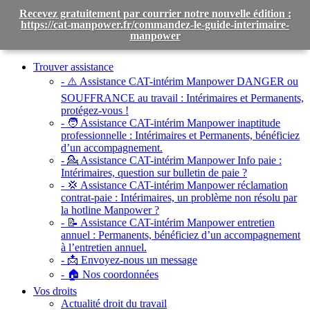
Recevez gratuitement par courrier notre nouvelle édition :
https://cat-manpower.fr/commandez-le-guide-interimaire-
manpower
Toggle
navigation
Trouver assistance
- ⚠️ Assistance CAT-intérim Manpower DANGER ou
SOUFFRANCE au travail :
Intérimaires et Permanents,
protégez-vous !
- 🧑 Assistance CAT-intérim Manpower inaptitude
professionnelle :
Intérimaires et Permanents, bénéficiez
d’un accompagnement.
- 💁 Assistance CAT-intérim Manpower Info paie :
Intérimaires, question sur bulletin de paie ?
- 💢 Assistance CAT-intérim Manpower réclamation
contrat-paie :
Intérimaires, un problème non résolu par
la hotline Manpower ?
- 📝 Assistance CAT-intérim Manpower entretien
annuel :
Permanents, bénéficiez d’un accompagnement
à l’entretien annuel.
- 📩 Envoyez-nous un message
- 🏠 Nos coordonnées
Vos droits
Actualité droit du travail