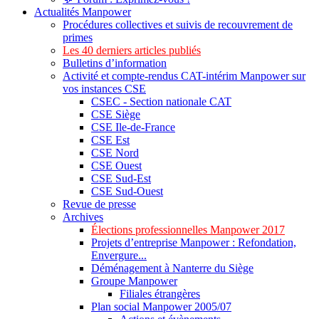
Actualités Manpower
Procédures collectives et suivis de recouvrement de
primes
Les 40 derniers articles publiés
Bulletins d’information
Activité et compte-rendus CAT-intérim Manpower sur
vos instances CSE
CSEC - Section nationale CAT
CSE Siège
CSE Ile-de-France
CSE Est
CSE Nord
CSE Ouest
CSE Sud-Est
CSE Sud-Ouest
Revue de presse
Archives
Élections professionnelles Manpower 2017
Projets d’entreprise Manpower : Refondation,
Envergure...
Déménagement à Nanterre du Siège
Groupe Manpower
Filiales étrangères
Plan social Manpower 2005/07