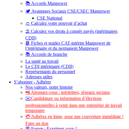
📚 Accords Manpower
🏕️ Avantages Sociaux CSE/CSEC Manpower
CSE National
👛 Calculez votre pouvoir d’achat
⛱️ Calculez vos droits à congés payés (intérimaires
CDII)
📘 Fiches et guides CAT-intérim Manpower de
l’intérimaire et du permanent Manpower
📚 Accords de branche
La santé au travail
Le CDI intérimaire (CDII)
Représentants du personnel
Adresses utiles
S’abonner - Adhérer
Nos valeurs, notre histoire
📲 Abonnez-vous : infolettres, réseaux sociaux
✉️
Candidature ou information d’élections
professionnelles à venir dans une entreprise de travail
temporaire
💳 Adhérez en ligne, pour une couverture immédiate !
Faire un don
💬 Forum : Exprimez-vous !