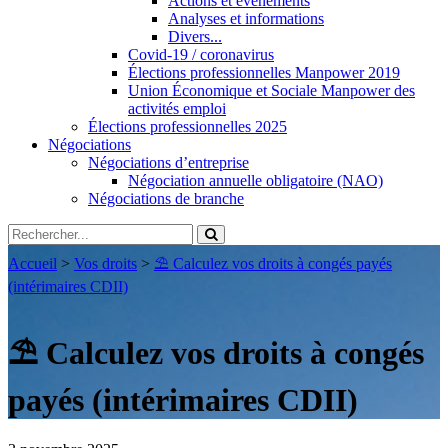
Actions et évènements
Analyses et informations
Divers...
Covid-19 / coronavirus
Élections professionnelles Manpower 2019
Union Économique et Sociale Manpower des
activités emploi
Élections professionnelles 2025
Négociations
Négociations d’entreprise
Négociation annuelle obligatoire (NAO)
Négociations de branche
Accueil
>
Vos droits
>
⛱️ Calculez vos droits à congés payés
(intérimaires CDII)
⛱️ Calculez vos droits à congés
payés (intérimaires CDII)