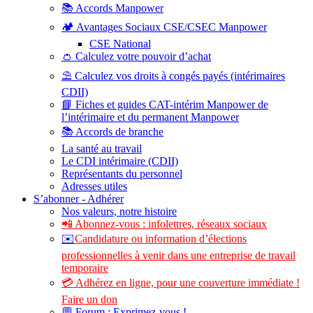
📚 Accords Manpower
🏕️ Avantages Sociaux CSE/CSEC Manpower
CSE National
👛 Calculez votre pouvoir d’achat
⛱️ Calculez vos droits à congés payés (intérimaires
CDII)
📘 Fiches et guides CAT-intérim Manpower de
l’intérimaire et du permanent Manpower
📚 Accords de branche
La santé au travail
Le CDI intérimaire (CDII)
Représentants du personnel
Adresses utiles
S’abonner - Adhérer
Nos valeurs, notre histoire
📲 Abonnez-vous : infolettres, réseaux sociaux
✉️
Candidature ou information d’élections
professionnelles à venir dans une entreprise de travail
temporaire
💳 Adhérez en ligne, pour une couverture immédiate !
Faire un don
💬 Forum : Exprimez-vous !