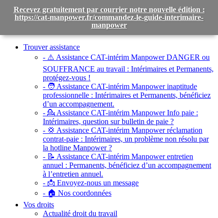
Recevez gratuitement par courrier notre nouvelle édition :
https://cat-manpower.fr/commandez-le-guide-interimaire-
manpower
Toggle
navigation
Trouver assistance
- ⚠️ Assistance CAT-intérim Manpower DANGER ou
SOUFFRANCE au travail :
Intérimaires et Permanents,
protégez-vous !
- 🧑 Assistance CAT-intérim Manpower inaptitude
professionnelle :
Intérimaires et Permanents, bénéficiez
d’un accompagnement.
- 💁 Assistance CAT-intérim Manpower Info paie :
Intérimaires, question sur bulletin de paie ?
- 💢 Assistance CAT-intérim Manpower réclamation
contrat-paie :
Intérimaires, un problème non résolu par
la hotline Manpower ?
- 📝 Assistance CAT-intérim Manpower entretien
annuel :
Permanents, bénéficiez d’un accompagnement
à l’entretien annuel.
- 📩 Envoyez-nous un message
- 🏠 Nos coordonnées
Vos droits
Actualité droit du travail