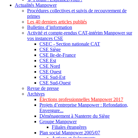
Actualités Manpower
Procédures collectives et suivis de recouvrement de
primes
Les 40 derniers articles publiés
Bulletins d’information
Activité et compte-rendus CAT-intérim Manpower sur
vos instances CSE
CSEC - Section nationale CAT
CSE Siège
CSE Ile-de-France
CSE Est
CSE Nord
CSE Ouest
CSE Sud-Est
CSE Sud-Ouest
Revue de presse
Archives
Élections professionnelles Manpower 2017
Projets d’entreprise Manpower : Refondation,
Envergure...
Déménagement à Nanterre du Siège
Groupe Manpower
Filiales étrangères
Plan social Manpower 2005/07