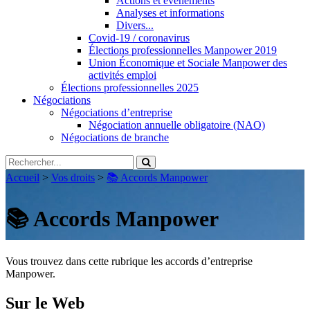
Actions et évènements
Analyses et informations
Divers...
Covid-19 / coronavirus
Élections professionnelles Manpower 2019
Union Économique et Sociale Manpower des
activités emploi
Élections professionnelles 2025
Négociations
Négociations d’entreprise
Négociation annuelle obligatoire (NAO)
Négociations de branche
Accueil
>
Vos droits
>
📚 Accords Manpower
📚 Accords Manpower
Vous trouvez dans cette rubrique les accords d’entreprise
Manpower.
Sur le Web