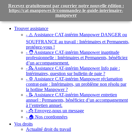
Recevez gratuitement par courrier notre nouvelle édition :
https://cat-manpower.fr/commandez-le-guide-interimaire-
manpower
Toggle
navigation
Trouver assistance
- ⚠️ Assistance CAT-intérim Manpower DANGER ou
SOUFFRANCE au travail :
Intérimaires et Permanents,
protégez-vous !
- 🧑 Assistance CAT-intérim Manpower inaptitude
professionnelle :
Intérimaires et Permanents, bénéficiez
d’un accompagnement.
- 💁 Assistance CAT-intérim Manpower Info paie :
Intérimaires, question sur bulletin de paie ?
- 💢 Assistance CAT-intérim Manpower réclamation
contrat-paie :
Intérimaires, un problème non résolu par
la hotline Manpower ?
- 📝 Assistance CAT-intérim Manpower entretien
annuel :
Permanents, bénéficiez d’un accompagnement
à l’entretien annuel.
- 📩 Envoyez-nous un message
- 🏠 Nos coordonnées
Vos droits
Actualité droit du travail