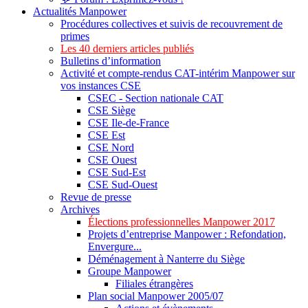
Actualités Manpower
Procédures collectives et suivis de recouvrement de
primes
Les 40 derniers articles publiés
Bulletins d’information
Activité et compte-rendus CAT-intérim Manpower sur
vos instances CSE
CSEC - Section nationale CAT
CSE Siège
CSE Ile-de-France
CSE Est
CSE Nord
CSE Ouest
CSE Sud-Est
CSE Sud-Ouest
Revue de presse
Archives
Élections professionnelles Manpower 2017
Projets d’entreprise Manpower : Refondation,
Envergure...
Déménagement à Nanterre du Siège
Groupe Manpower
Filiales étrangères
Plan social Manpower 2005/07