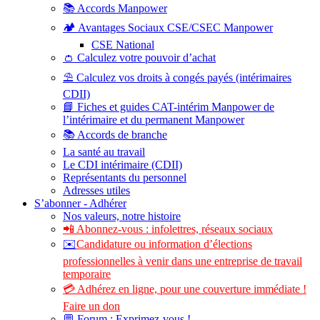
📚 Accords Manpower
🏕️ Avantages Sociaux CSE/CSEC Manpower
CSE National
👛 Calculez votre pouvoir d’achat
⛱️ Calculez vos droits à congés payés (intérimaires
CDII)
📘 Fiches et guides CAT-intérim Manpower de
l’intérimaire et du permanent Manpower
📚 Accords de branche
La santé au travail
Le CDI intérimaire (CDII)
Représentants du personnel
Adresses utiles
S’abonner - Adhérer
Nos valeurs, notre histoire
📲 Abonnez-vous : infolettres, réseaux sociaux
✉️
Candidature ou information d’élections
professionnelles à venir dans une entreprise de travail
temporaire
💳 Adhérez en ligne, pour une couverture immédiate !
Faire un don
💬 Forum : Exprimez-vous !