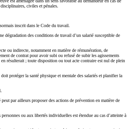
a preuve est aménagée dans un sens favorable au demandeur en cas de
disciplinaires, civiles et pénales.
ésormais inscrit dans le Code du travail.
ne dégradation des conditions de travail d’un salarié susceptible de
irecte ou indirecte, notamment en matière de rémunération, de
ement de contrat pour avoir subi ou refusé de subir les agissements
 résulterait ; toute disposition ou tout acte contraire est nul de plein
oit protéger la santé physique et mentale des salariés et planifier la
.
peut par ailleurs proposer des actions de prévention en matière de
 personnes ou aux libertés individuelles est étendue au cas d’atteinte à