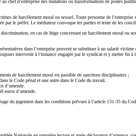
 au chef d’entreprise des mutations ou transformations de postes justifié
ictimes de harcèlement moral ou sexuel. Toute personne de l’entreprise 
sée par le préfet. Le médiateur convoque les parties et tente de les concil
scrimination, en cas de litige concernant un harcèlement moral ou sex
présentatives dans l’entreprise peuvent se substituer à un salarié victim
t toujours intervenir à l’instance engagée par le syndicat et y mettre fin 
ements de harcèlement moral est passible de sanctions disciplinaires ;
 dans le Code pénal et une autre dans le Code du travail.
ros d’amende.
750 euros d’amende.
hage du jugement dans les conditions prévues à l’article 131-35 du Code
mblée Nationale en première lecture et après déclaration d’urgence, com