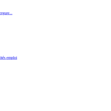
rgure...
ités emploi