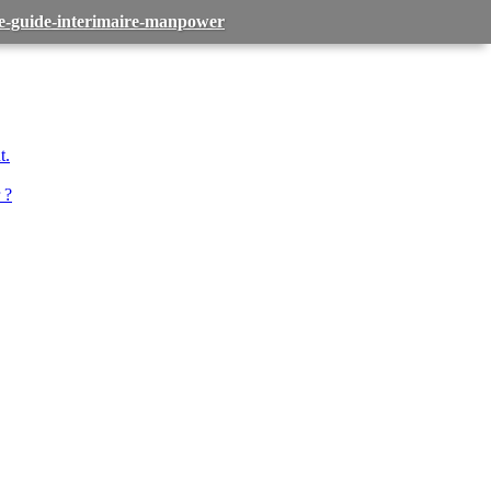
-le-guide-interimaire-manpower
t.
 ?