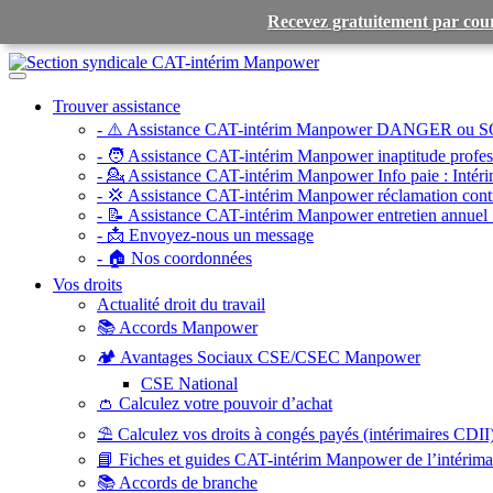
Recevez gratuitement par cour
Toggle
navigation
Trouver assistance
- ⚠️ Assistance CAT-intérim Manpower DANGER ou S
- 🧑 Assistance CAT-intérim Manpower inaptitude profess
- 💁 Assistance CAT-intérim Manpower Info paie :
Intéri
- 💢 Assistance CAT-intérim Manpower réclamation contr
- 📝 Assistance CAT-intérim Manpower entretien annuel 
- 📩 Envoyez-nous un message
- 🏠 Nos coordonnées
Vos droits
Actualité droit du travail
📚 Accords Manpower
🏕️ Avantages Sociaux CSE/CSEC Manpower
CSE National
👛 Calculez votre pouvoir d’achat
⛱️ Calculez vos droits à congés payés (intérimaires CDII
📘 Fiches et guides CAT-intérim Manpower de l’intérim
📚 Accords de branche