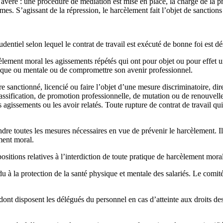
st avéré : une procédure de médiation est mise en place, la charge de l
mes. S’agissant de la répression, le harcèlement fait l’objet de sanctions 
udentiel selon lequel le contrat de travail est exécuté de bonne foi est d
èlement moral les agissements répétés qui ont pour objet ou pour effet u
physique ou mentale ou de compromettre son avenir professionnel.
tre sanctionné, licencié ou faire l’objet d’une mesure discriminatoire, d
classification, de promotion professionnelle, de mutation ou de renouvell
issements ou les avoir relatés. Toute rupture de contrat de travail qui en
e toutes les mesures nécessaires en vue de prévenir le harcèlement. Il d
ment moral.
positions relatives à l’interdiction de toute pratique de harcèlement moral
 la protection de la santé physique et mentale des salariés. Le comité 
dont disposent les délégués du personnel en cas d’atteinte aux droits des