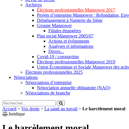
Archives
Élections professionnelles Manpower 2017
Projets d’entreprise Manpower : Refondation, Enve
Déménagement à Nanterre du Siège
Groupe Manpower
Filiales étrangères
Plan social Manpower 2005/07
Actions et évènements
Analyses et informations
Divers...
Covid-19 / coronavirus
Élections professionnelles Manpower 2019
Union Économique et Sociale Manpower des activ
Élections professionnelles 2025
Négociations
Négociations d’entreprise
Négociation annuelle obligatoire (NAO)
Négociations de branche
Accueil
>
Vos droits
>
La santé au travail
>
Le harcèlement moral
Juridique
Le harcèlement moral