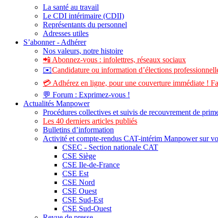
La santé au travail
Le CDI intérimaire (CDII)
Représentants du personnel
Adresses utiles
S’abonner - Adhérer
Nos valeurs, notre histoire
📲 Abonnez-vous : infolettres, réseaux sociaux
✉️
Candidature ou information d’élections professionnelle
💳 Adhérez en ligne, pour une couverture immédiate ! Fa
💬 Forum : Exprimez-vous !
Actualités Manpower
Procédures collectives et suivis de recouvrement de prim
Les 40 derniers articles publiés
Bulletins d’information
Activité et compte-rendus CAT-intérim Manpower sur v
CSEC - Section nationale CAT
CSE Siège
CSE Ile-de-France
CSE Est
CSE Nord
CSE Ouest
CSE Sud-Est
CSE Sud-Ouest
Revue de presse