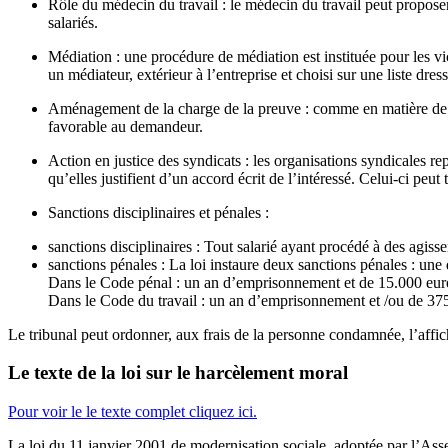
Rôle du médecin du travail : le médecin du travail peut proposer
salariés.
Médiation : une procédure de médiation est instituée pour les v
un médiateur, extérieur à l’entreprise et choisi sur une liste dres
Aménagement de la charge de la preuve : comme en matière de di
favorable au demandeur.
Action en justice des syndicats : les organisations syndicales re
qu’elles justifient d’un accord écrit de l’intéressé. Celui-ci peu
Sanctions disciplinaires et pénales :
sanctions disciplinaires : Tout salarié ayant procédé à des agiss
sanctions pénales : La loi instaure deux sanctions pénales : une
Dans le Code pénal : un an d’emprisonnement et de 15.000 eu
Dans le Code du travail : un an d’emprisonnement et /ou de 3
Le tribunal peut ordonner, aux frais de la personne condamnée, l’affic
Le texte de la loi sur le harcèlement moral
Pour voir le le texte complet cliquez ici.
La loi du 11 janvier 2001 de modernisation sociale, adoptée par l’Asse