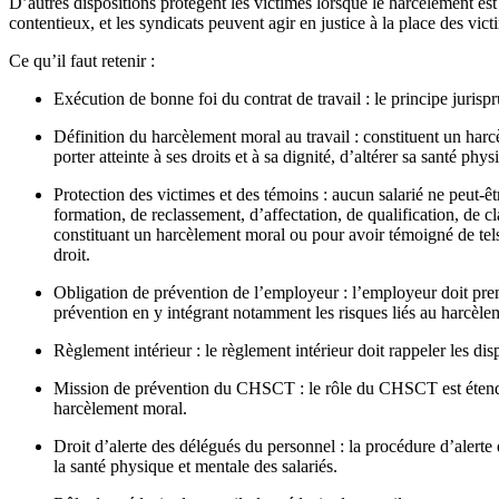
D’autres dispositions protègent les victimes lorsque le harcèlement e
contentieux, et les syndicats peuvent agir en justice à la place des victi
Ce qu’il faut retenir :
Exécution de bonne foi du contrat de travail : le principe jurispr
Définition du harcèlement moral au travail : constituent un harc
porter atteinte à ses droits et à sa dignité, d’altérer sa santé 
Protection des victimes et des témoins : aucun salarié ne peut-ê
formation, de reclassement, d’affectation, de qualification, de 
constituant un harcèlement moral ou pour avoir témoigné de tels ag
droit.
Obligation de prévention de l’employeur : l’employeur doit prendr
prévention en y intégrant notamment les risques liés au harcèle
Règlement intérieur : le règlement intérieur doit rappeler les dis
Mission de prévention du CHSCT : le rôle du CHSCT est étendu à
harcèlement moral.
Droit d’alerte des délégués du personnel : la procédure d’alerte 
la santé physique et mentale des salariés.