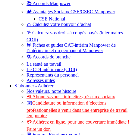
📚 Accords Manpower
🏕️ Avantages Sociaux CSE/CSEC Manpower
CSE National
👛 Calculez votre pouvoir d’achat
⛱️ Calculez vos droits à congés payés (intérimaires
CDII)
📘 Fiches et guides CAT-intérim Manpower de
l’intérimaire et du permanent Manpower
📚 Accords de branche
La santé au travail
Le CDI intérimaire (CDII)
Représentants du personnel
Adresses utiles
S’abonner - Adhérer
Nos valeurs, notre histoire
📲 Abonnez-vous : infolettres, réseaux sociaux
✉️
Candidature ou information d’élections
professionnelles à venir dans une entreprise de travail
temporaire
💳 Adhérez en ligne, pour une couverture immédiate !
Faire un don
💬 Forum : Exprimez-vous !