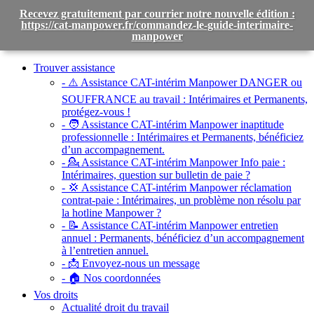
Recevez gratuitement par courrier notre nouvelle édition :
https://cat-manpower.fr/commandez-le-guide-interimaire-
manpower
Toggle
navigation
Trouver assistance
- ⚠️ Assistance CAT-intérim Manpower DANGER ou
SOUFFRANCE au travail :
Intérimaires et Permanents,
protégez-vous !
- 🧑 Assistance CAT-intérim Manpower inaptitude
professionnelle :
Intérimaires et Permanents, bénéficiez
d’un accompagnement.
- 💁 Assistance CAT-intérim Manpower Info paie :
Intérimaires, question sur bulletin de paie ?
- 💢 Assistance CAT-intérim Manpower réclamation
contrat-paie :
Intérimaires, un problème non résolu par
la hotline Manpower ?
- 📝 Assistance CAT-intérim Manpower entretien
annuel :
Permanents, bénéficiez d’un accompagnement
à l’entretien annuel.
- 📩 Envoyez-nous un message
- 🏠 Nos coordonnées
Vos droits
Actualité droit du travail