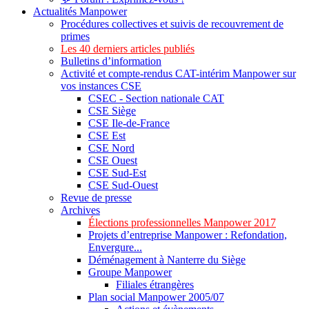
Actualités Manpower
Procédures collectives et suivis de recouvrement de
primes
Les 40 derniers articles publiés
Bulletins d’information
Activité et compte-rendus CAT-intérim Manpower sur
vos instances CSE
CSEC - Section nationale CAT
CSE Siège
CSE Ile-de-France
CSE Est
CSE Nord
CSE Ouest
CSE Sud-Est
CSE Sud-Ouest
Revue de presse
Archives
Élections professionnelles Manpower 2017
Projets d’entreprise Manpower : Refondation,
Envergure...
Déménagement à Nanterre du Siège
Groupe Manpower
Filiales étrangères
Plan social Manpower 2005/07