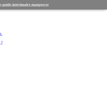
-le-guide-interimaire-manpower
t.
 ?