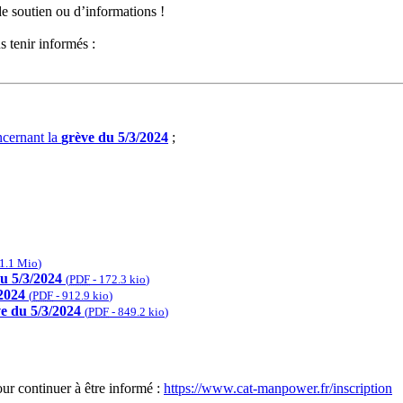
e soutien ou d’informations !
s tenir informés :
ncernant la
grève du 5/3/2024
;
1.1 Mio
)
du 5/3/2024
(
PDF
-
172.3 kio
)
2024
(
PDF
-
912.9 kio
)
e du 5/3/2024
(
PDF
-
849.2 kio
)
our continuer à être informé :
https://www.cat-manpower.fr/inscription