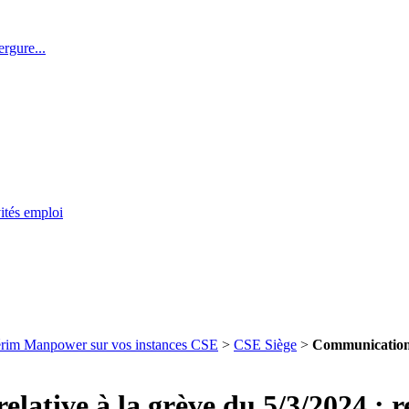
rgure...
ités emploi
térim Manpower sur vos instances CSE
>
CSE Siège
>
Communication a
lative à la grève du 5/3/2024 : r