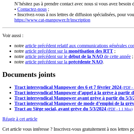
N’hésitez pas à prendre contact avec nous si vous avez besoin d
•
Contactez-nous
;
• Inscrivez-vous à nos lettres de diffusion spécialisées, pour vou
https://www.cat-manpower.fr/inscription
Voir aussi :
notre
article précédent relatif aux communications générales co
notre
article précédent sur la
monétisation des RTT
;
notre
article précédent sur le
début de la NAO
de cette année
;
notre
article précédent sur la
précédente NAO
.
Documents joints
Tract intersyndical Manpower des 6 et 7 février 2024
(
PDF
-
Tract intersyndical Manpower d’appel à la grève à partir 
Tract intersyndical Manpower avant grève à partir du 5/3/
Tract intersyndical Manpower de mode d’emploi de la grèv
Tract au Siège social, avant grève du 5/3/2024
(
PDF
-
1.1 Mio
)
Réagir à cet article
Cet article vous intéresse ? Inscrivez-vous gratuitement à nos lettres p