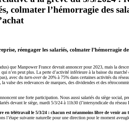
iés, colmater l’hémorragie des sal
’achat
reprise, réengager les salariés, colmater l’hémorragie de
ttendus) que Manpower France devrait annoncer pour 2023, mais la descen
ui n’en peut plus. La perte d’activité inférieure à la baisse du marché d
 pas), avec du
turn-over
de 20% à 75% dans certaines activités du réseau 
la valse des redevances de marques, des dividendes et des rétrocommiss
oncent une forte participation. Nous aussi salariés du siège social, pren
alariés devant le siège, mardi 5/3/24 à 11h30 (l’intersyndicale du réseau
e en télétravail le 5/3/24 : chacun est néanmoins libre de venir au t
tons l’étape suivante naturelle pour une direction pour le moment aveugle