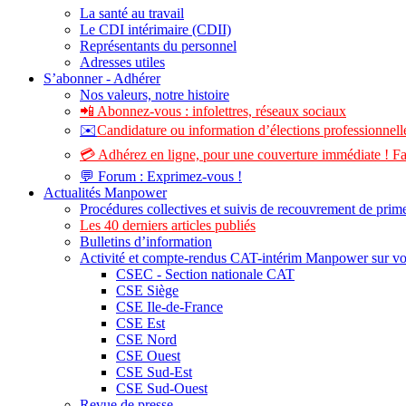
La santé au travail
Le CDI intérimaire (CDII)
Représentants du personnel
Adresses utiles
S’abonner - Adhérer
Nos valeurs, notre histoire
📲 Abonnez-vous : infolettres, réseaux sociaux
✉️
Candidature ou information d’élections professionnelle
💳 Adhérez en ligne, pour une couverture immédiate ! Fa
💬 Forum : Exprimez-vous !
Actualités Manpower
Procédures collectives et suivis de recouvrement de prim
Les 40 derniers articles publiés
Bulletins d’information
Activité et compte-rendus CAT-intérim Manpower sur v
CSEC - Section nationale CAT
CSE Siège
CSE Ile-de-France
CSE Est
CSE Nord
CSE Ouest
CSE Sud-Est
CSE Sud-Ouest
Revue de presse