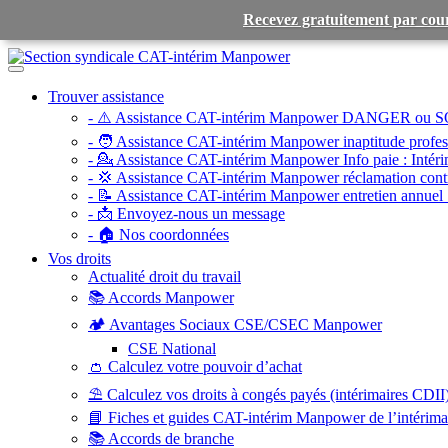
Recevez gratuitement par cour
Toggle
navigation
Trouver assistance
- ⚠️ Assistance CAT-intérim Manpower DANGER ou S
- 🧑 Assistance CAT-intérim Manpower inaptitude profess
- 💁 Assistance CAT-intérim Manpower Info paie :
Intéri
- 💢 Assistance CAT-intérim Manpower réclamation contr
- 📝 Assistance CAT-intérim Manpower entretien annuel 
- 📩 Envoyez-nous un message
- 🏠 Nos coordonnées
Vos droits
Actualité droit du travail
📚 Accords Manpower
🏕️ Avantages Sociaux CSE/CSEC Manpower
CSE National
👛 Calculez votre pouvoir d’achat
⛱️ Calculez vos droits à congés payés (intérimaires CDII
📘 Fiches et guides CAT-intérim Manpower de l’intérim
📚 Accords de branche