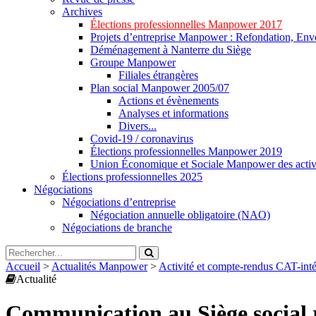
Archives
Élections professionnelles Manpower 2017
Projets d’entreprise Manpower : Refondation, Enve
Déménagement à Nanterre du Siège
Groupe Manpower
Filiales étrangères
Plan social Manpower 2005/07
Actions et évènements
Analyses et informations
Divers...
Covid-19 / coronavirus
Élections professionnelles Manpower 2019
Union Économique et Sociale Manpower des activ
Élections professionnelles 2025
Négociations
Négociations d’entreprise
Négociation annuelle obligatoire (NAO)
Négociations de branche
Accueil
>
Actualités Manpower
>
Activité et compte-rendus CAT-in
Actualité
Communication au Siège social re