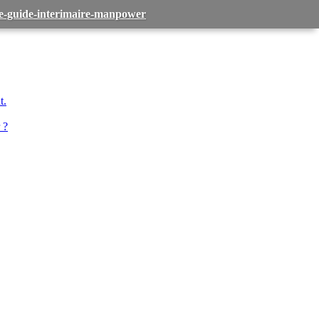
-le-guide-interimaire-manpower
t.
 ?