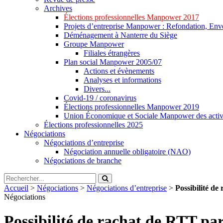
Archives
Élections professionnelles Manpower 2017
Projets d’entreprise Manpower : Refondation, Enve
Déménagement à Nanterre du Siège
Groupe Manpower
Filiales étrangères
Plan social Manpower 2005/07
Actions et évènements
Analyses et informations
Divers...
Covid-19 / coronavirus
Élections professionnelles Manpower 2019
Union Économique et Sociale Manpower des activ
Élections professionnelles 2025
Négociations
Négociations d’entreprise
Négociation annuelle obligatoire (NAO)
Négociations de branche
Accueil
>
Négociations
>
Négociations d’entreprise
>
Possibilité d
Négociations
Possibilité de rachat de RTT pa