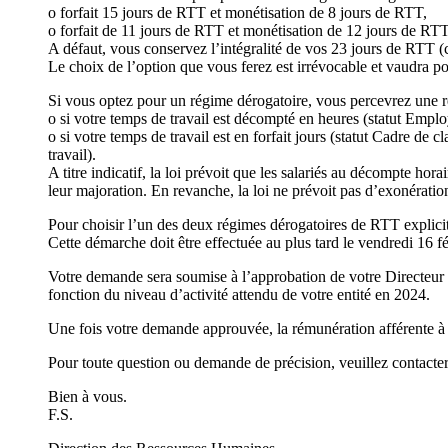
o forfait 15 jours de RTT et monétisation de 8 jours de RTT,
o forfait de 11 jours de RTT et monétisation de 12 jours de RTT
A défaut, vous conservez l’intégralité de vos 23 jours de RTT (c
Le choix de l’option que vous ferez est irrévocable et vaudra p
Si vous optez pour un régime dérogatoire, vous percevrez une ré
o si votre temps de travail est décompté en heures (statut Emplo
o si votre temps de travail est en forfait jours (statut Cadre de 
travail).
A titre indicatif, la loi prévoit que les salariés au décompte hora
leur majoration. En revanche, la loi ne prévoit pas d’exonérations 
Pour choisir l’un des deux régimes dérogatoires de RTT explicit
Cette démarche doit être effectuée au plus tard le vendredi 16 f
Votre demande sera soumise à l’approbation de votre Directeur
fonction du niveau d’activité attendu de votre entité en 2024.
Une fois votre demande approuvée, la rémunération afférente à l
Pour toute question ou demande de précision, veuillez contact
Bien à vous.
F.S.