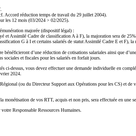
.
f. Accord réduction temps de travail du 29 juillet 2004).
our les 12 mois (03/2024 > 02/2025).
munération majorée (dispositif légal) :
yé et Assimilé Cadre de classification A à F), la majoration sera de 25% 
classification G à I et certains salariés de statut Assimilé Cadre E et F)
ire bénéficieront d’une réduction de cotisations salariales ainsi que d’une
sociales et fiscales pour les salariés en forfait jours.
és ci-dessus, vous devez effectuer une demande individuelle en complétan
évrier 2024.
 Régional (ou du Directeur Support aux Opérations pour les CS) et de 
a monétisation de vos RTT, acquis et non pris, sera effectuée en une se
er votre Responsable Ressources Humaines.