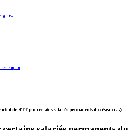
rgure...
ités emploi
e rachat de RTT par certains salariés permanents du réseau (…)
r certains salariés permanents 