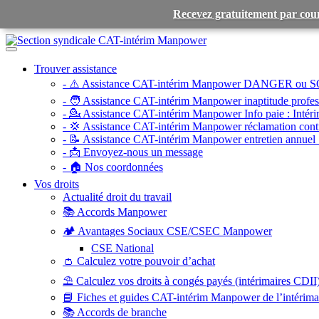
Recevez gratuitement par cour
Toggle
navigation
Trouver assistance
- ⚠️ Assistance CAT-intérim Manpower DANGER ou S
- 🧑 Assistance CAT-intérim Manpower inaptitude profess
- 💁 Assistance CAT-intérim Manpower Info paie :
Intéri
- 💢 Assistance CAT-intérim Manpower réclamation contr
- 📝 Assistance CAT-intérim Manpower entretien annuel 
- 📩 Envoyez-nous un message
- 🏠 Nos coordonnées
Vos droits
Actualité droit du travail
📚 Accords Manpower
🏕️ Avantages Sociaux CSE/CSEC Manpower
CSE National
👛 Calculez votre pouvoir d’achat
⛱️ Calculez vos droits à congés payés (intérimaires CDII
📘 Fiches et guides CAT-intérim Manpower de l’intérim
📚 Accords de branche