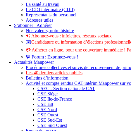
La santé au travail
Le CDI intérimaire (CDII)
Représentants du personnel
Adresses utiles
S’abonner - Adhérer
Nos valeurs, notre histoire
📲 Abonnez-vous : infolettres, réseaux sociaux
✉️
Candidature ou information d’élections professionnelle
💳 Adhérez en ligne, pour une couverture immédiate ! Fa
💬 Forum : Exprimez-vous !
Actualités Manpower
Procédures collectives et suivis de recouvrement de prim
Les 40 derniers articles publiés
Bulletins d’information
Activité et compte-rendus CAT-intérim Manpower sur v
CSEC - Section nationale CAT
CSE Siège
CSE Ile-de-France
CSE Est
CSE Nord
CSE Ouest
CSE Sud-Est
CSE Sud-Ouest
Revue de presse