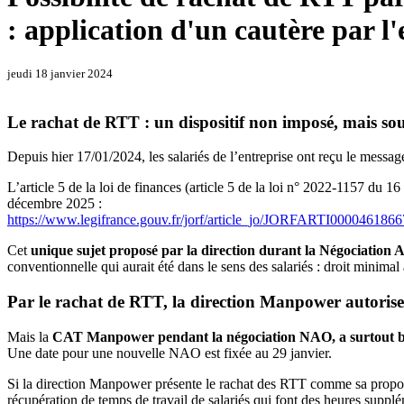
: application d'un cautère par l
jeudi 18 janvier 2024
Le rachat de RTT : un dispositif non imposé, mais sou
Depuis hier 17/01/2024, les salariés de l’entreprise ont reçu le messa
L’article 5 de la loi de finances (article 5 de la loi n° 2022-1157 du 1
décembre 2025 :
https://www.legifrance.gouv.fr/jorf/article_jo/JORFARTI000046186
Cet
unique sujet proposé par la direction durant la Négociation A
conventionnelle qui aurait été dans le sens des salariés : droit minima
Par le rachat de RTT, la direction Manpower autorise
Mais la
CAT Manpower pendant la négociation NAO, a surtout bien 
Une date pour une nouvelle NAO est fixée au 29 janvier.
Si la direction Manpower présente le rachat des RTT comme sa proposit
récupération de temps de travail de salariés qui font des heures supplé