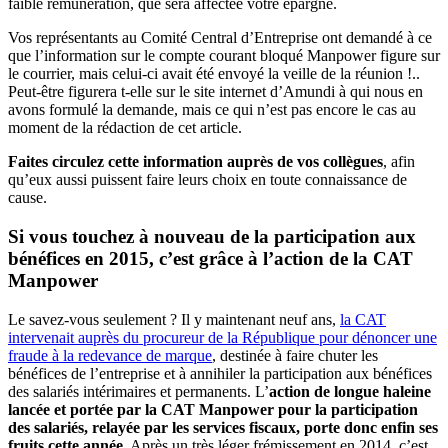
faible rémunération, que sera affectée votre épargne.
Vos représentants au Comité Central d’Entreprise ont demandé à ce
que l’information sur le compte courant bloqué Manpower figure sur
le courrier, mais celui-ci avait été envoyé la veille de la réunion !..
Peut-être figurera t-elle sur le site internet d’Amundi à qui nous en
avons formulé la demande, mais ce qui n’est pas encore le cas au
moment de la rédaction de cet article.
Faites circulez cette information auprès de vos collègues
, afin
qu’eux aussi puissent faire leurs choix en toute connaissance de
cause.
Si vous touchez à nouveau de la participation aux
bénéfices en 2015, c’est grâce à l’action de la CAT
Manpower
Le savez-vous seulement ? Il y maintenant neuf ans,
la CAT
intervenait auprès du procureur de la République pour dénoncer une
fraude à la redevance de marque
, destinée à faire chuter les
bénéfices de l’entreprise et à annihiler la participation aux bénéfices
des salariés intérimaires et permanents. L’
action de longue haleine
lancée et portée par la CAT Manpower pour la participation
des salariés, relayée par les services fiscaux, porte donc enfin ses
fruits cette année
. Après un très léger frémissement en 2014, c’est