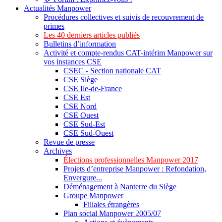
Actualités Manpower
Procédures collectives et suivis de recouvrement de
primes
Les 40 derniers articles publiés
Bulletins d’information
Activité et compte-rendus CAT-intérim Manpower sur
vos instances CSE
CSEC - Section nationale CAT
CSE Siège
CSE Ile-de-France
CSE Est
CSE Nord
CSE Ouest
CSE Sud-Est
CSE Sud-Ouest
Revue de presse
Archives
Élections professionnelles Manpower 2017
Projets d’entreprise Manpower : Refondation,
Envergure...
Déménagement à Nanterre du Siège
Groupe Manpower
Filiales étrangères
Plan social Manpower 2005/07