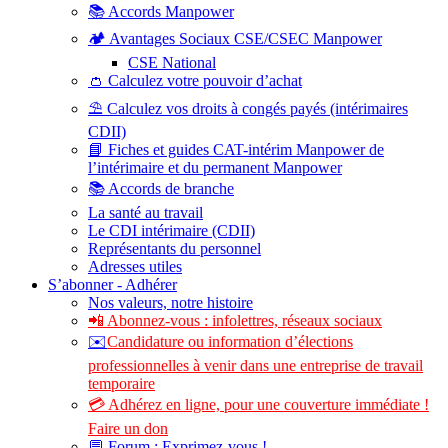
📚 Accords Manpower
🏕️ Avantages Sociaux CSE/CSEC Manpower
CSE National
👛 Calculez votre pouvoir d’achat
⛱️ Calculez vos droits à congés payés (intérimaires
CDII)
📘 Fiches et guides CAT-intérim Manpower de
l’intérimaire et du permanent Manpower
📚 Accords de branche
La santé au travail
Le CDI intérimaire (CDII)
Représentants du personnel
Adresses utiles
S’abonner - Adhérer
Nos valeurs, notre histoire
📲 Abonnez-vous : infolettres, réseaux sociaux
✉️
Candidature ou information d’élections
professionnelles à venir dans une entreprise de travail
temporaire
💳 Adhérez en ligne, pour une couverture immédiate !
Faire un don
💬 Forum : Exprimez-vous !