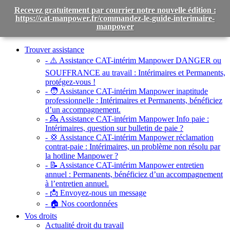
Recevez gratuitement par courrier notre nouvelle édition :
https://cat-manpower.fr/commandez-le-guide-interimaire-
manpower
Toggle
navigation
Trouver assistance
- ⚠️ Assistance CAT-intérim Manpower DANGER ou
SOUFFRANCE au travail :
Intérimaires et Permanents,
protégez-vous !
- 🧑 Assistance CAT-intérim Manpower inaptitude
professionnelle :
Intérimaires et Permanents, bénéficiez
d’un accompagnement.
- 💁 Assistance CAT-intérim Manpower Info paie :
Intérimaires, question sur bulletin de paie ?
- 💢 Assistance CAT-intérim Manpower réclamation
contrat-paie :
Intérimaires, un problème non résolu par
la hotline Manpower ?
- 📝 Assistance CAT-intérim Manpower entretien
annuel :
Permanents, bénéficiez d’un accompagnement
à l’entretien annuel.
- 📩 Envoyez-nous un message
- 🏠 Nos coordonnées
Vos droits
Actualité droit du travail