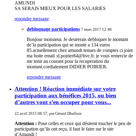
AMUNDI
SA SERAIS MIEUX POUR LES SALARIES
repondre message
debloquage participations
7 mars 2017 12:46
Bonjour monsieur. Je desirerais debloquer le montant
de’la participation qui se monte a 134 euros
85.actuellement chez amundi tenues de comptes ci joint
ma boite email :d.poirier84@live.fr. je vous remercie de
me tenir au courant pour la recuperation du
montant.cordialement DIDIER POIRIER.
repondre message
Attention ! Réaction immédiate sur votre
participation aux bénéfices 2015, ou bien
d’autres vont s’en occuper pour vous...
22 avril 2015 08:57, par
Gérard Dhalluin
Attention :
Pour celles et ceux qui désirent toucher le peu de
participation qu’ils ont reçu, il faut le faire sur le site
d’Amundi !