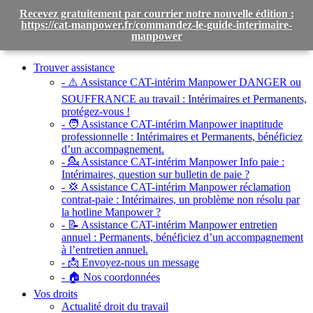
Recevez gratuitement par courrier notre nouvelle édition :
https://cat-manpower.fr/commandez-le-guide-interimaire-
manpower
Toggle
navigation
Trouver assistance
- ⚠️ Assistance CAT-intérim Manpower DANGER ou
SOUFFRANCE au travail :
Intérimaires et Permanents,
protégez-vous !
- 🧑 Assistance CAT-intérim Manpower inaptitude
professionnelle :
Intérimaires et Permanents, bénéficiez
d’un accompagnement.
- 💁 Assistance CAT-intérim Manpower Info paie :
Intérimaires, question sur bulletin de paie ?
- 💢 Assistance CAT-intérim Manpower réclamation
contrat-paie :
Intérimaires, un problème non résolu par
la hotline Manpower ?
- 📝 Assistance CAT-intérim Manpower entretien
annuel :
Permanents, bénéficiez d’un accompagnement
à l’entretien annuel.
- 📩 Envoyez-nous un message
- 🏠 Nos coordonnées
Vos droits
Actualité droit du travail