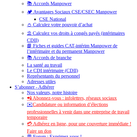
📚 Accords Manpower
🏕️ Avantages Sociaux CSE/CSEC Manpower
CSE National
👛 Calculez votre pouvoir d’achat
⛱️ Calculez vos droits à congés payés (intérimaires
CDII)
📘 Fiches et guides CAT-intérim Manpower de
l’intérimaire et du permanent Manpower
📚 Accords de branche
La santé au travail
Le CDI intérimaire (CDII)
Représentants du personnel
Adresses utiles
S’abonner - Adhérer
Nos valeurs, notre histoire
📲 Abonnez-vous : infolettres, réseaux sociaux
✉️
Candidature ou information d’élections
professionnelles à venir dans une entreprise de travail
temporaire
💳 Adhérez en ligne, pour une couverture immédiate !
Faire un don
💬 Forum : Exprimez-vous !