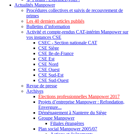
Actualités Manpower
Procédures collectives et suivis de recouvrement de
primes
Les 40 derniers articles publiés
Bulletins d’information
Activité et compte-rendus CAT-intérim Manpower sur
vos instances CSE
CSEC - Section nationale CAT
CSE Siège
CSE Ile-de-France
CSE Est
CSE Nord
CSE Ouest
CSE Sud-Est
CSE Sud-Ouest
Revue de presse
Archives
Élections professionnelles Manpower 2017
Projets d’entreprise Manpower : Refondation,
Envergure...
Déménagement à Nanterre du Siège
Groupe Manpower
Filiales étrangères
Plan social Manpower 2005/07