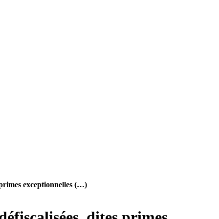
 primes exceptionnelles (…)
éfiscalisées, dites primes