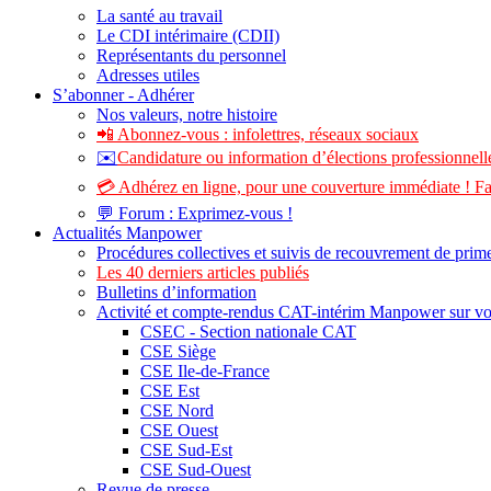
La santé au travail
Le CDI intérimaire (CDII)
Représentants du personnel
Adresses utiles
S’abonner - Adhérer
Nos valeurs, notre histoire
📲 Abonnez-vous : infolettres, réseaux sociaux
✉️
Candidature ou information d’élections professionnelle
💳 Adhérez en ligne, pour une couverture immédiate ! Fa
💬 Forum : Exprimez-vous !
Actualités Manpower
Procédures collectives et suivis de recouvrement de prim
Les 40 derniers articles publiés
Bulletins d’information
Activité et compte-rendus CAT-intérim Manpower sur v
CSEC - Section nationale CAT
CSE Siège
CSE Ile-de-France
CSE Est
CSE Nord
CSE Ouest
CSE Sud-Est
CSE Sud-Ouest
Revue de presse