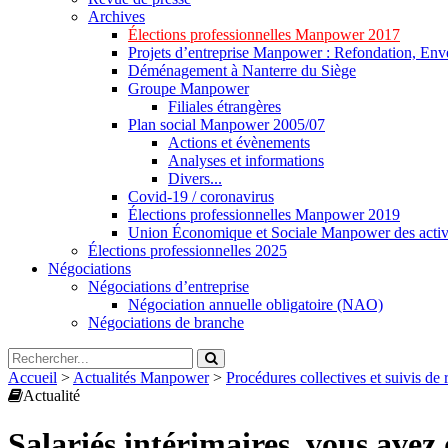
Archives
Élections professionnelles Manpower 2017
Projets d’entreprise Manpower : Refondation, Enve
Déménagement à Nanterre du Siège
Groupe Manpower
Filiales étrangères
Plan social Manpower 2005/07
Actions et évènements
Analyses et informations
Divers...
Covid-19 / coronavirus
Élections professionnelles Manpower 2019
Union Économique et Sociale Manpower des activ
Élections professionnelles 2025
Négociations
Négociations d’entreprise
Négociation annuelle obligatoire (NAO)
Négociations de branche
Accueil
>
Actualités Manpower
>
Procédures collectives et suivis d
Actualité
Salariés intérimaires, vous avez 