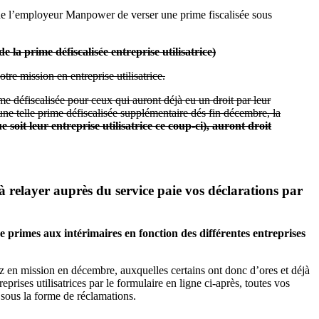
on de l’employeur Manpower de verser une prime fiscalisée sous
la prime défiscalisée entreprise utilisatrice)
re mission en entreprise utilisatrice.
ime défiscalisée pour ceux qui auront déjà eu un droit par leur
’une telle prime défiscalisée supplémentaire dés fin décembre, la
oit leur entreprise utilisatrice ce coup-ci), auront droit
 à relayer auprès du service paie vos déclarations par
 primes aux intérimaires en fonction des différentes entreprises
iez en mission en décembre, auxquelles certains ont donc d’ores et déjà
prises utilisatrices par le formulaire en ligne ci-après, toutes vos
sous la forme de réclamations.