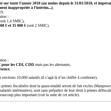
nt sur toute l’année 2018 (au moins depuis le 31/01/2018, et impér
ment inappropriée à l’intérim...)
,
19.
tion :
soit 1,4 SMIC),
00 € et 35 000 €
(soit 2 SMIC).
tion :
 € pour les CDI, CDD
mais pas les alternants,
ésence
.
environs 10.000 salariés (il s’agit là d’un chiffre à confirmer).
mes fiscalisées dont la quasi-totalité seront de fait exclus (Manpower
ariés intérimaires), sont sans préjudice de leur droit à primes défiscalis
coup plus important (voir la suite de cet article).