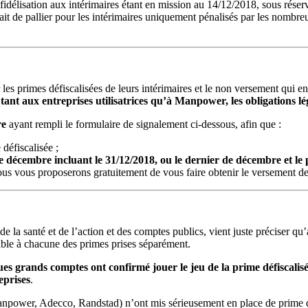
idélisation aux intérimaires étant en mission au 14/12/2018, sous réserv
ait de pallier pour les intérimaires uniquement pénalisés par les nombreu
rer les primes défiscalisées de leurs intérimaires et le non versement qui
tant aux entreprises utilisatrices qu’à Manpower, les obligations lé
re
ayant rempli le formulaire de signalement ci-dessous, afin que :
défiscalisée ;
 décembre incluant le 31/12/2018, ou le dernier de décembre et le 
 nous vous proposerons gratuitement de vous faire obtenir le versement 
e la santé et de l’action et des comptes publics, vient juste préciser qu’a
cable à chacune des primes prises séparément.
lques grands comptes ont confirmé jouer le jeu de la prime défiscalis
eprises
.
anpower, Adecco, Randstad) n’ont mis sérieusement en place de prime déf