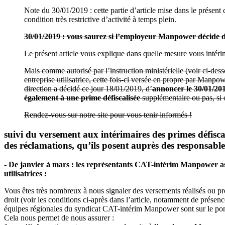
Note du 30/01/2019 : cette partie d’article mise dans le présent
condition très restrictive d’activité à temps plein.
30/01/2019 : vous saurez si l’employeur Manpower décide de 
Le présent article vous explique dans quelle mesure vous intérima
Mais comme autorisé par l’instruction ministérielle (voir ci-dess
entreprise utilisatrice, cette fois-ci versée en propre par Manpo
direction a décidé ce jour 18/01/2019, d’
annoncer le 30/01/2019
également à une prime défiscalisée
supplémentaire ou pas, si o
Rendez-vous sur notre site pour vous tenir informés !
suivi du versement aux intérimaires des primes défisca
des réclamations, qu’ils posent auprès des responsab
- De janvier à mars : les représentants CAT-intérim Manpower assu
utilisatrices :
Vous êtes très nombreux à nous signaler des versements réalisés ou pré
droit (voir les conditions ci-après dans l’article, notamment de présenc
équipes régionales du syndicat CAT-intérim Manpower sont sur le pont
Cela nous permet de nous assurer :