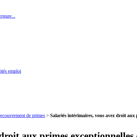
rgure...
ités emploi
e recouvrement de primes
>
Salariés intérimaires, vous avez droit aux
droit aux primes exceptionnelles d