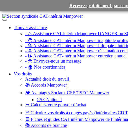
Recevez gratuitement par cour
Toggle
navigation
Trouver assistance
- ⚠️ Assistance CAT-intérim Manpower DANGER ou S
- 🧑 Assistance CAT-intérim Manpower inaptitude profess
- 💁 Assistance CAT-intérim Manpower Info paie :
Intéri
- 💢 Assistance CAT-intérim Manpower réclamation contr
- 📝 Assistance CAT-intérim Manpower entretien annuel 
- 📩 Envoyez-nous un message
- 🏠 Nos coordonnées
Vos droits
Actualité droit du travail
📚 Accords Manpower
🏕️ Avantages Sociaux CSE/CSEC Manpower
CSE National
👛 Calculez votre pouvoir d’achat
⛱️ Calculez vos droits à congés payés (intérimaires CDII
📘 Fiches et guides CAT-intérim Manpower de l’intérim
📚 Accords de branche