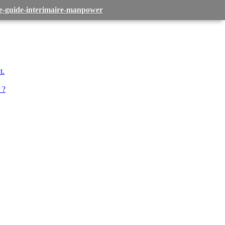
-le-guide-interimaire-manpower
t.
 ?