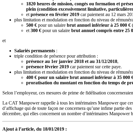
1820 heures de mission, congés ou formation et prése
plein (condition excessivement limitative, particulière
et
présence en février 2019
car paiement au 12 mars 20
plus limitation et modulation en fonction du niveau de rémunéra
500 €
pour un salaire
brut annuel inférieur à 25 000 €
(
et
300 €
pour un salaire
brut annuel compris entre 25 0
et
Salariés permanents
:
triple condition de présence pour attribution :
présence au 1er janvier 2018 et au 31/12/2018
,
présence février 2019
car paiement sur cette paye.
plus limitation et modulation en fonction du niveau de rémunéra
400 € pour un salaire brut annuel inférieur à 35 000
proratisation du montant en fonction du temps de pr
Selon l’employeur, ces mesures de prime de fidélisation concerneraient 
La CAT Manpower rappelle à tous les intérimaires Manpower que ces pri
d’affichage qui de toute façon ne concernera qu’une infime partie des sal
décembre, qui elles concernent un nombre d’intérimaires Manpower beau
Ajout à l’article, du 18/01/2019 :