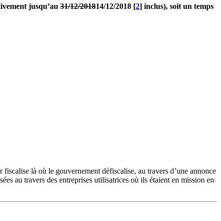
ativement jusqu’au
31/12/2018
14/12/2018
[
2
]
inclus), soit un temps
 fiscalise là où le gouvernement défiscalise, au travers d’une annonce
ées au travers des entreprises utilisatrices où ils étaient en mission en