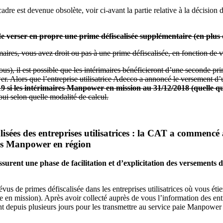
 cadre est devenue obsolète, voir ci-avant la partie relative à la décisi
verser en propre une prime défiscalisée supplémentaire (en plus de 
ires, vous avez droit ou pas à une prime défiscalisée, en fonction de vot
ous), il est possible que les intérimaires bénéficieront d’une seconde pr
wer. Alors que l’entreprise utilisatrice Adecco a annoncé le versement d
 si les intérimaires Manpower en mission au 31/12/2018 (quelle que s
ui selon quelle modalité de calcul.
lisées des entreprises utilisatrices : la CAT a commencé
les Manpower en région
rent une phase de facilitation et d’explicitation des versements de
vus de primes défiscalisée dans les entreprises utilisatrices où vous ét
e en mission). Après avoir collecté auprès de vous l’information des entre
 depuis plusieurs jours pour les transmettre au service paie Manpower 