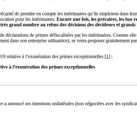
récarité de prendre en compte les intérimaires qu’ils emploient dans leurs 
ocation pour les intérimaires.
Encore une fois, les précaires, les bas 
 en très grand nombre au rebus des décisions des décideurs et grand
e déclarations de primes défiscalisées par les intérimaires. Comme ell
sement dans son entreprise utilisatrice), se verra proposer gratuitement
19 relative à l’exonération des primes exceptionnelles
[
1
]
:
tive à l’exonération des primes exceptionnelles
nnoncé ses intentions unilatérales (non négociées avec les syndicats