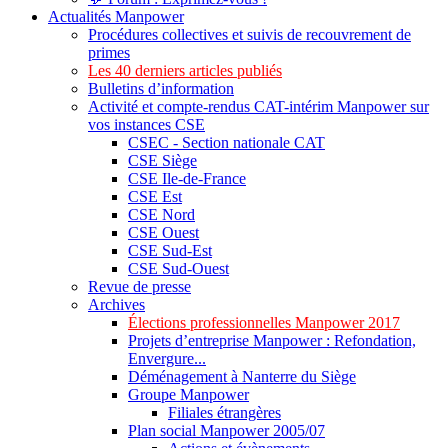
Actualités Manpower
Procédures collectives et suivis de recouvrement de
primes
Les 40 derniers articles publiés
Bulletins d’information
Activité et compte-rendus CAT-intérim Manpower sur
vos instances CSE
CSEC - Section nationale CAT
CSE Siège
CSE Ile-de-France
CSE Est
CSE Nord
CSE Ouest
CSE Sud-Est
CSE Sud-Ouest
Revue de presse
Archives
Élections professionnelles Manpower 2017
Projets d’entreprise Manpower : Refondation,
Envergure...
Déménagement à Nanterre du Siège
Groupe Manpower
Filiales étrangères
Plan social Manpower 2005/07