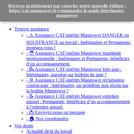
Recevez gratuitement par courrier notre nouvelle édition :
https://cat-manpower.fr/commandez-le-guide-interimaire-
manpower
Toggle
navigation
Trouver assistance
- ⚠️ Assistance CAT-intérim Manpower DANGER ou
SOUFFRANCE au travail :
Intérimaires et Permanents,
protégez-vous !
- 🧑 Assistance CAT-intérim Manpower inaptitude
professionnelle :
Intérimaires et Permanents, bénéficiez
d’un accompagnement.
- 💁 Assistance CAT-intérim Manpower Info paie :
Intérimaires, question sur bulletin de paie ?
- 💢 Assistance CAT-intérim Manpower réclamation
contrat-paie :
Intérimaires, un problème non résolu par
la hotline Manpower ?
- 📝 Assistance CAT-intérim Manpower entretien
annuel :
Permanents, bénéficiez d’un accompagnement
à l’entretien annuel.
- 📩 Envoyez-nous un message
- 🏠 Nos coordonnées
Vos droits
Actualité droit du travail