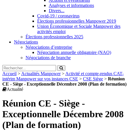
Actions et évènements
Analyses et informations
Divers...
Covid-19 / coronavirus
Élections professionnelles Manpower 2019
Union Économique et Sociale Manpower des
activités emploi
Élections professionnelles 2025
Négociations
Négociations d’entreprise
Négociation annuelle obligatoire (NAO)
Négociations de branche
Accueil
>
Actualités Manpower
>
Activité et compte-rendus CAT-
intérim Manpower sur vos instances CSE
>
CSE Siège
>
Réunion
CE - Siège - Exceptionnelle Décembre 2008 (Plan de formation)
Actualité
Réunion CE - Siège -
Exceptionnelle Décembre 2008
(Plan de formation)