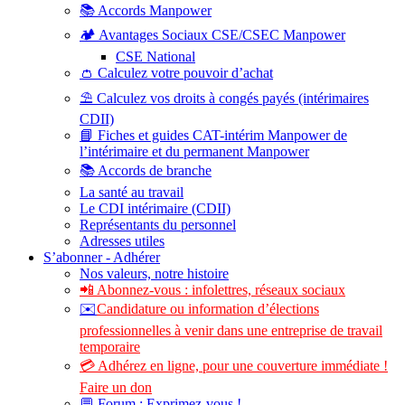
📚 Accords Manpower
🏕️ Avantages Sociaux CSE/CSEC Manpower
CSE National
👛 Calculez votre pouvoir d’achat
⛱️ Calculez vos droits à congés payés (intérimaires
CDII)
📘 Fiches et guides CAT-intérim Manpower de
l’intérimaire et du permanent Manpower
📚 Accords de branche
La santé au travail
Le CDI intérimaire (CDII)
Représentants du personnel
Adresses utiles
S’abonner - Adhérer
Nos valeurs, notre histoire
📲 Abonnez-vous : infolettres, réseaux sociaux
✉️
Candidature ou information d’élections
professionnelles à venir dans une entreprise de travail
temporaire
💳 Adhérez en ligne, pour une couverture immédiate !
Faire un don
💬 Forum : Exprimez-vous !