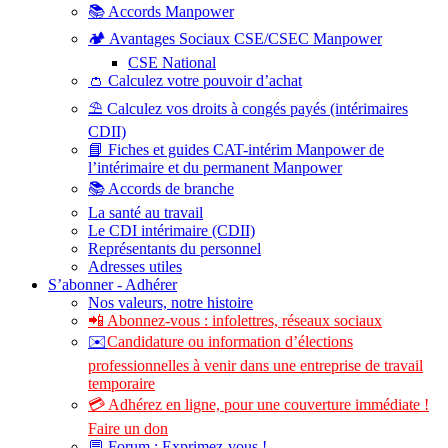
📚 Accords Manpower
🏕️ Avantages Sociaux CSE/CSEC Manpower
CSE National
👛 Calculez votre pouvoir d’achat
⛱️ Calculez vos droits à congés payés (intérimaires
CDII)
📘 Fiches et guides CAT-intérim Manpower de
l’intérimaire et du permanent Manpower
📚 Accords de branche
La santé au travail
Le CDI intérimaire (CDII)
Représentants du personnel
Adresses utiles
S’abonner - Adhérer
Nos valeurs, notre histoire
📲 Abonnez-vous : infolettres, réseaux sociaux
✉️
Candidature ou information d’élections
professionnelles à venir dans une entreprise de travail
temporaire
💳 Adhérez en ligne, pour une couverture immédiate !
Faire un don
💬 Forum : Exprimez-vous !