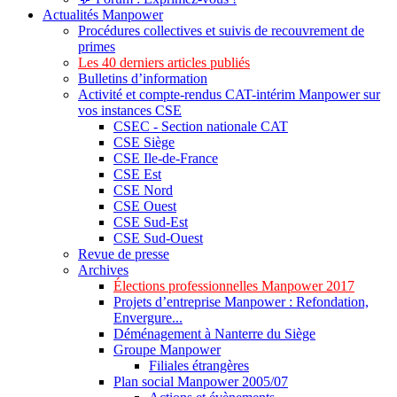
Actualités Manpower
Procédures collectives et suivis de recouvrement de
primes
Les 40 derniers articles publiés
Bulletins d’information
Activité et compte-rendus CAT-intérim Manpower sur
vos instances CSE
CSEC - Section nationale CAT
CSE Siège
CSE Ile-de-France
CSE Est
CSE Nord
CSE Ouest
CSE Sud-Est
CSE Sud-Ouest
Revue de presse
Archives
Élections professionnelles Manpower 2017
Projets d’entreprise Manpower : Refondation,
Envergure...
Déménagement à Nanterre du Siège
Groupe Manpower
Filiales étrangères
Plan social Manpower 2005/07