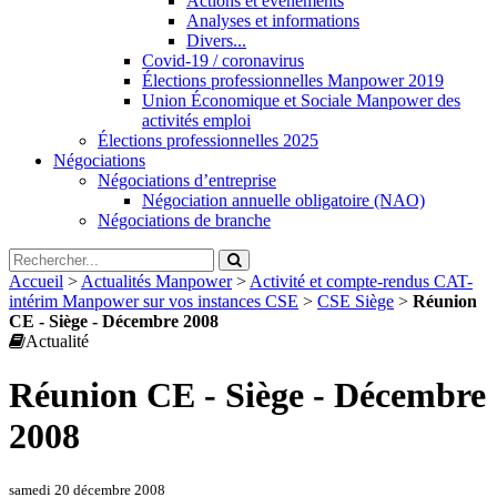
Actions et évènements
Analyses et informations
Divers...
Covid-19 / coronavirus
Élections professionnelles Manpower 2019
Union Économique et Sociale Manpower des
activités emploi
Élections professionnelles 2025
Négociations
Négociations d’entreprise
Négociation annuelle obligatoire (NAO)
Négociations de branche
Accueil
>
Actualités Manpower
>
Activité et compte-rendus CAT-
intérim Manpower sur vos instances CSE
>
CSE Siège
>
Réunion
CE - Siège - Décembre 2008
Actualité
Réunion CE - Siège - Décembre
2008
samedi 20 décembre 2008