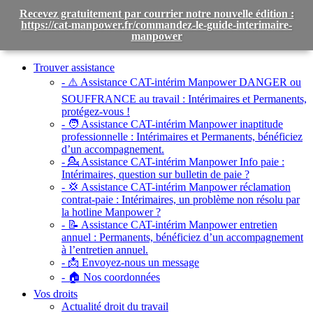
Recevez gratuitement par courrier notre nouvelle édition :
https://cat-manpower.fr/commandez-le-guide-interimaire-
manpower
Toggle
navigation
Trouver assistance
- ⚠️ Assistance CAT-intérim Manpower DANGER ou
SOUFFRANCE au travail :
Intérimaires et Permanents,
protégez-vous !
- 🧑 Assistance CAT-intérim Manpower inaptitude
professionnelle :
Intérimaires et Permanents, bénéficiez
d’un accompagnement.
- 💁 Assistance CAT-intérim Manpower Info paie :
Intérimaires, question sur bulletin de paie ?
- 💢 Assistance CAT-intérim Manpower réclamation
contrat-paie :
Intérimaires, un problème non résolu par
la hotline Manpower ?
- 📝 Assistance CAT-intérim Manpower entretien
annuel :
Permanents, bénéficiez d’un accompagnement
à l’entretien annuel.
- 📩 Envoyez-nous un message
- 🏠 Nos coordonnées
Vos droits
Actualité droit du travail