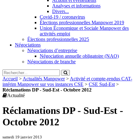
Actions et évènements
Analyses et informations
Divers...
Covid-19 / coronavirus
Élections professionnelles Manpower 2019
Union Économique et Sociale Manpower des
activités emploi
Élections professionnelles 2025
Négociations
Négociations d’entreprise
Négociation annuelle obligatoire (NAO)
Négociations de branche
Accueil
>
Actualités Manpower
>
Activité et compte-rendus CAT-
intérim Manpower sur vos instances CSE
>
CSE Sud-Est
>
Réclamations DP - Sud-Est - Octobre 2012
Actualité
Réclamations DP - Sud-Est -
Octobre 2012
samedi 19 janvier 2013