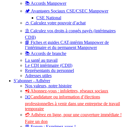
📚 Accords Manpower
🏕️ Avantages Sociaux CSE/CSEC Manpower
CSE National
👛 Calculez votre pouvoir d’achat
⛱️ Calculez vos droits à congés payés (intérimaires
CDII)
📘 Fiches et guides CAT-intérim Manpower de
l’intérimaire et du permanent Manpower
📚 Accords de branche
La santé au travail
Le CDI intérimaire (CDII)
Représentants du personnel
Adresses utiles
S’abonner - Adhérer
Nos valeurs, notre histoire
📲 Abonnez-vous : infolettres, réseaux sociaux
✉️
Candidature ou information d’élections
professionnelles à venir dans une entreprise de travail
temporaire
💳 Adhérez en ligne, pour une couverture immédiate !
Faire un don
💬 Forum : Exprimez-vous !