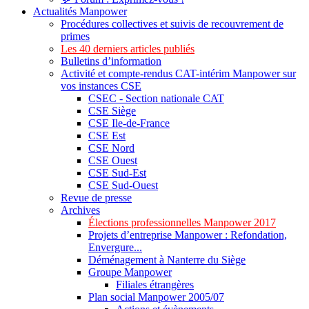
Actualités Manpower
Procédures collectives et suivis de recouvrement de
primes
Les 40 derniers articles publiés
Bulletins d’information
Activité et compte-rendus CAT-intérim Manpower sur
vos instances CSE
CSEC - Section nationale CAT
CSE Siège
CSE Ile-de-France
CSE Est
CSE Nord
CSE Ouest
CSE Sud-Est
CSE Sud-Ouest
Revue de presse
Archives
Élections professionnelles Manpower 2017
Projets d’entreprise Manpower : Refondation,
Envergure...
Déménagement à Nanterre du Siège
Groupe Manpower
Filiales étrangères
Plan social Manpower 2005/07