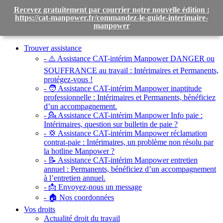
Recevez gratuitement par courrier notre nouvelle édition :
https://cat-manpower.fr/commandez-le-guide-interimaire-
manpower
Toggle
navigation
Trouver assistance
- ⚠️ Assistance CAT-intérim Manpower DANGER ou
SOUFFRANCE au travail :
Intérimaires et Permanents,
protégez-vous !
- 🧑 Assistance CAT-intérim Manpower inaptitude
professionnelle :
Intérimaires et Permanents, bénéficiez
d’un accompagnement.
- 💁 Assistance CAT-intérim Manpower Info paie :
Intérimaires, question sur bulletin de paie ?
- 💢 Assistance CAT-intérim Manpower réclamation
contrat-paie :
Intérimaires, un problème non résolu par
la hotline Manpower ?
- 📝 Assistance CAT-intérim Manpower entretien
annuel :
Permanents, bénéficiez d’un accompagnement
à l’entretien annuel.
- 📩 Envoyez-nous un message
- 🏠 Nos coordonnées
Vos droits
Actualité droit du travail