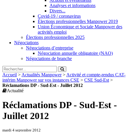
Actions et évènements
Analyses et informations
Divers...
Covid-19 / coronavirus
Élections professionnelles Manpower 2019
Union Économique et Sociale Manpower des
activités emploi
Élections professionnelles 2025
Négociations
Négociations d’entreprise
Négociation annuelle obligatoire (NAO)
Négociations de branche
Accueil
>
Actualités Manpower
>
Activité et compte-rendus CAT-
intérim Manpower sur vos instances CSE
>
CSE Sud-Est
>
Réclamations DP - Sud-Est - Juillet 2012
Actualité
Réclamations DP - Sud-Est -
Juillet 2012
mardi 4 septembre 2012