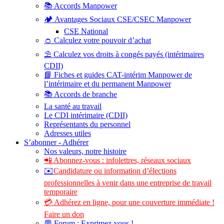
📚 Accords Manpower
🏕️ Avantages Sociaux CSE/CSEC Manpower
CSE National
👛 Calculez votre pouvoir d’achat
⛱️ Calculez vos droits à congés payés (intérimaires
CDII)
📘 Fiches et guides CAT-intérim Manpower de
l’intérimaire et du permanent Manpower
📚 Accords de branche
La santé au travail
Le CDI intérimaire (CDII)
Représentants du personnel
Adresses utiles
S’abonner - Adhérer
Nos valeurs, notre histoire
📲 Abonnez-vous : infolettres, réseaux sociaux
✉️
Candidature ou information d’élections
professionnelles à venir dans une entreprise de travail
temporaire
💳 Adhérez en ligne, pour une couverture immédiate !
Faire un don
💬 Forum : Exprimez-vous !