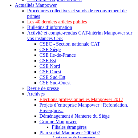
Actualités Manpower
Procédures collectives et suivis de recouvrement de
primes
Les 40 derniers articles publiés
Bulletins d’information
Activité et compte-rendus CAT-intérim Manpower sur
vos instances CSE
CSEC - Section nationale CAT
CSE Siège
CSE Ile-de-France
CSE Est
CSE Nord
CSE Ouest
CSE Sud-Est
CSE Sud-Ouest
Revue de presse
Archives
Élections professionnelles Manpower 2017
Projets d’entreprise Manpower : Refondation,
Envergure...
Déménagement à Nanterre du Siège
Groupe Manpower
Filiales étrangères
Plan social Manpower 2005/07