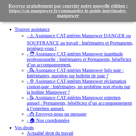
Recevez gratuitement par courrier notre nouvelle édition :
https://cat-manpower.fr/commandez-le-guide-interimaire-
manpower
Toggle
navigation
Trouver assistance
- ⚠️ Assistance CAT-intérim Manpower DANGER ou
SOUFFRANCE au travail :
Intérimaires et Permanents,
protégez-vous !
- 🧑 Assistance CAT-intérim Manpower inaptitude
professionnelle :
Intérimaires et Permanents, bénéficiez
d’un accompagnement.
- 💁 Assistance CAT-intérim Manpower Info paie :
Intérimaires, question sur bulletin de paie ?
- 💢 Assistance CAT-intérim Manpower réclamation
contrat-paie :
Intérimaires, un problème non résolu par
la hotline Manpower ?
- 📝 Assistance CAT-intérim Manpower entretien
annuel :
Permanents, bénéficiez d’un accompagnement
à l’entretien annuel.
- 📩 Envoyez-nous un message
- 🏠 Nos coordonnées
Vos droits
Actualité droit du travail