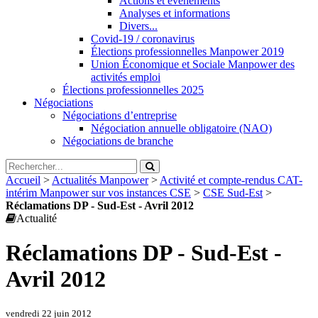
Actions et évènements
Analyses et informations
Divers...
Covid-19 / coronavirus
Élections professionnelles Manpower 2019
Union Économique et Sociale Manpower des
activités emploi
Élections professionnelles 2025
Négociations
Négociations d’entreprise
Négociation annuelle obligatoire (NAO)
Négociations de branche
Accueil
>
Actualités Manpower
>
Activité et compte-rendus CAT-
intérim Manpower sur vos instances CSE
>
CSE Sud-Est
>
Réclamations DP - Sud-Est - Avril 2012
Actualité
Réclamations DP - Sud-Est -
Avril 2012
vendredi 22 juin 2012