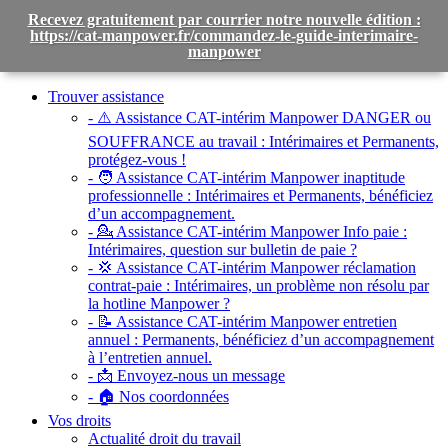
Recevez gratuitement par courrier notre nouvelle édition :
https://cat-manpower.fr/commandez-le-guide-interimaire-
manpower
Toggle
navigation
Trouver assistance
- ⚠️ Assistance CAT-intérim Manpower DANGER ou
SOUFFRANCE au travail :
Intérimaires et Permanents,
protégez-vous !
- 🧑 Assistance CAT-intérim Manpower inaptitude
professionnelle :
Intérimaires et Permanents, bénéficiez
d’un accompagnement.
- 💁 Assistance CAT-intérim Manpower Info paie :
Intérimaires, question sur bulletin de paie ?
- 💢 Assistance CAT-intérim Manpower réclamation
contrat-paie :
Intérimaires, un problème non résolu par
la hotline Manpower ?
- 📝 Assistance CAT-intérim Manpower entretien
annuel :
Permanents, bénéficiez d’un accompagnement
à l’entretien annuel.
- 📩 Envoyez-nous un message
- 🏠 Nos coordonnées
Vos droits
Actualité droit du travail