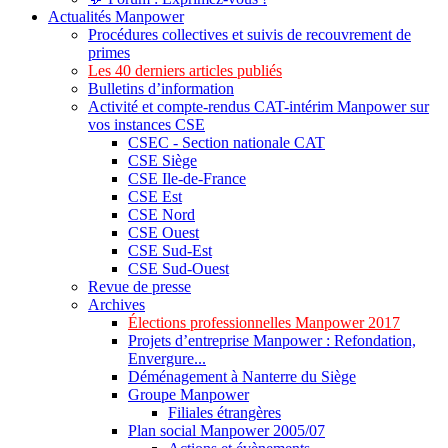
Actualités Manpower
Procédures collectives et suivis de recouvrement de
primes
Les 40 derniers articles publiés
Bulletins d’information
Activité et compte-rendus CAT-intérim Manpower sur
vos instances CSE
CSEC - Section nationale CAT
CSE Siège
CSE Ile-de-France
CSE Est
CSE Nord
CSE Ouest
CSE Sud-Est
CSE Sud-Ouest
Revue de presse
Archives
Élections professionnelles Manpower 2017
Projets d’entreprise Manpower : Refondation,
Envergure...
Déménagement à Nanterre du Siège
Groupe Manpower
Filiales étrangères
Plan social Manpower 2005/07