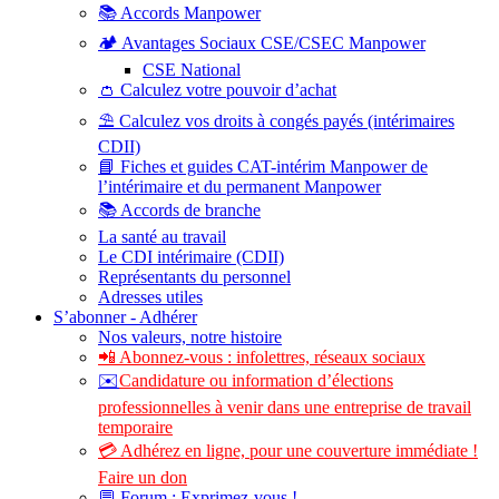
📚 Accords Manpower
🏕️ Avantages Sociaux CSE/CSEC Manpower
CSE National
👛 Calculez votre pouvoir d’achat
⛱️ Calculez vos droits à congés payés (intérimaires
CDII)
📘 Fiches et guides CAT-intérim Manpower de
l’intérimaire et du permanent Manpower
📚 Accords de branche
La santé au travail
Le CDI intérimaire (CDII)
Représentants du personnel
Adresses utiles
S’abonner - Adhérer
Nos valeurs, notre histoire
📲 Abonnez-vous : infolettres, réseaux sociaux
✉️
Candidature ou information d’élections
professionnelles à venir dans une entreprise de travail
temporaire
💳 Adhérez en ligne, pour une couverture immédiate !
Faire un don
💬 Forum : Exprimez-vous !