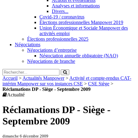
Actions et évènements
Analyses et informations
Divers...
Covid-19 / coronavirus
Élections professionnelles Manpower 2019
Union Économique et Sociale Manpower des
activités emploi
Élections professionnelles 2025
Négociations
Négociations d’entreprise
Négociation annuelle obligatoire (NAO)
Négociations de branche
Accueil
>
Actualités Manpower
>
Activité et compte-rendus CAT-
intérim Manpower sur vos instances CSE
>
CSE Siège
>
Réclamations DP - Siège - Septembre 2009
Actualité
Réclamations DP - Siège -
Septembre 2009
dimanche 6 décembre 2009