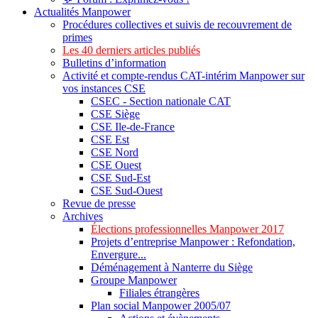
Actualités Manpower
Procédures collectives et suivis de recouvrement de
primes
Les 40 derniers articles publiés
Bulletins d’information
Activité et compte-rendus CAT-intérim Manpower sur
vos instances CSE
CSEC - Section nationale CAT
CSE Siège
CSE Ile-de-France
CSE Est
CSE Nord
CSE Ouest
CSE Sud-Est
CSE Sud-Ouest
Revue de presse
Archives
Élections professionnelles Manpower 2017
Projets d’entreprise Manpower : Refondation,
Envergure...
Déménagement à Nanterre du Siège
Groupe Manpower
Filiales étrangères
Plan social Manpower 2005/07