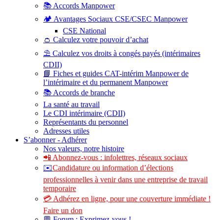
📚 Accords Manpower
🏕️ Avantages Sociaux CSE/CSEC Manpower
CSE National
👛 Calculez votre pouvoir d’achat
⛱️ Calculez vos droits à congés payés (intérimaires
CDII)
📘 Fiches et guides CAT-intérim Manpower de
l’intérimaire et du permanent Manpower
📚 Accords de branche
La santé au travail
Le CDI intérimaire (CDII)
Représentants du personnel
Adresses utiles
S’abonner - Adhérer
Nos valeurs, notre histoire
📲 Abonnez-vous : infolettres, réseaux sociaux
✉️
Candidature ou information d’élections
professionnelles à venir dans une entreprise de travail
temporaire
💳 Adhérez en ligne, pour une couverture immédiate !
Faire un don
💬 Forum : Exprimez-vous !