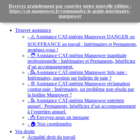
Recevez gratuitement par courrier notre nouvelle édition :
https://cat-manpower.fr/commandez-le-guide-interimaire-
manpower
Toggle
navigation
Trouver assistance
- ⚠️ Assistance CAT-intérim Manpower DANGER ou
SOUFFRANCE au travail :
Intérimaires et Permanents,
protégez-vous !
- 🧑 Assistance CAT-intérim Manpower inaptitude
professionnelle :
Intérimaires et Permanents, bénéficiez
d’un accompagnement.
- 💁 Assistance CAT-intérim Manpower Info paie :
Intérimaires, question sur bulletin de paie ?
- 💢 Assistance CAT-intérim Manpower réclamation
contrat-paie :
Intérimaires, un problème non résolu par
la hotline Manpower ?
- 📝 Assistance CAT-intérim Manpower entretien
annuel :
Permanents, bénéficiez d’un accompagnement
à l’entretien annuel.
- 📩 Envoyez-nous un message
- 🏠 Nos coordonnées
Vos droits
Actualité droit du travail