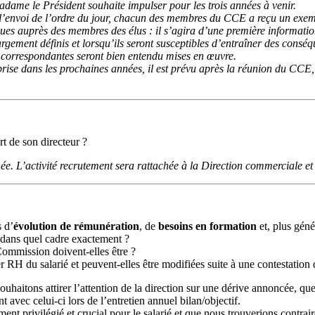
adame le Président souhaite impulser pour les trois années à venir.
’envoi de l’ordre du jour, chacun des membres du CCE a reçu un exempl
es auprès des membres des élus : il s’agira d’une première informatio
argement définis et lorsqu’ils seront susceptibles d’entraîner des cons
 correspondantes seront bien entendu mises en œuvre.
rise dans les prochaines années, il est prévu après la réunion du CCE,
t de son directeur ?
mée. L’activité recrutement sera rattachée à la Direction commerciale et
s d’
évolution de rémunération
, de
besoins en formation
et, plus géné
 dans quel cadre exactement ?
Commission doivent-elles être ?
r RH du salarié et peuvent-elles être modifiées suite à une contestation 
uhaitons attirer l’attention de la direction sur une dérive annoncée, qu
 avec celui-ci lors de l’entretien annuel bilan/objectif.
t privilégié et crucial pour le salarié et que nous trouverions contrair