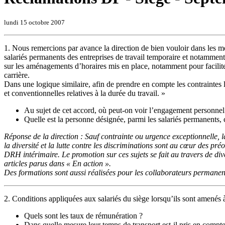
lundi 15 octobre 2007
1. Nous remercions par avance la direction de bien vouloir dans les mei
salariés permanents des entreprises de travail temporaire et notamment e
sur les aménagements d’horaires mis en place, notamment pour faciliter 
carrière.
Dans une logique similaire, afin de prendre en compte les contraintes li
et conventionnelles relatives à la durée du travail. »
Au sujet de cet accord, où peut-on voir l’engagement personnel d
Quelle est la personne désignée, parmi les salariés permanents, 
Réponse de la direction : Sauf contrainte ou urgence exceptionnelle, 
la diversité et la lutte contre les discriminations sont au cœur des pr
DRH intérimaire. Le promotion sur ces sujets se fait au travers de div
articles parus dans « En action ».
Des formations sont aussi réalisées pour les collaborateurs permanen
2. Conditions appliquées aux salariés du siège lorsqu’ils sont amenés
Quels sont les taux de rémunération ?
Dans quelle mesure leur temps de transport est-il pris en compte