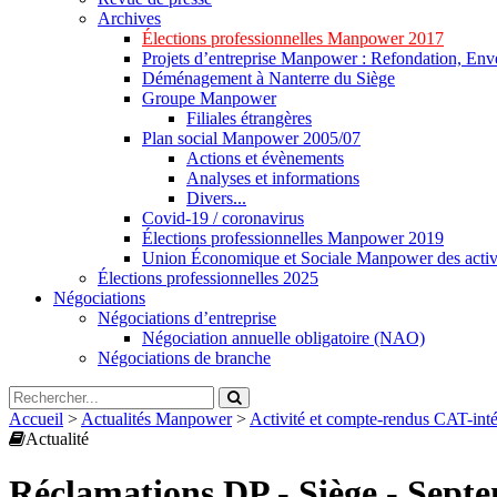
Archives
Élections professionnelles Manpower 2017
Projets d’entreprise Manpower : Refondation, Enve
Déménagement à Nanterre du Siège
Groupe Manpower
Filiales étrangères
Plan social Manpower 2005/07
Actions et évènements
Analyses et informations
Divers...
Covid-19 / coronavirus
Élections professionnelles Manpower 2019
Union Économique et Sociale Manpower des activ
Élections professionnelles 2025
Négociations
Négociations d’entreprise
Négociation annuelle obligatoire (NAO)
Négociations de branche
Accueil
>
Actualités Manpower
>
Activité et compte-rendus CAT-in
Actualité
Réclamations DP - Siège - Sept