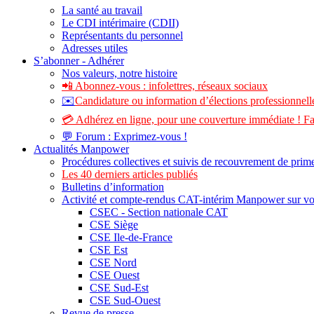
La santé au travail
Le CDI intérimaire (CDII)
Représentants du personnel
Adresses utiles
S’abonner - Adhérer
Nos valeurs, notre histoire
📲 Abonnez-vous : infolettres, réseaux sociaux
✉️
Candidature ou information d’élections professionnelle
💳 Adhérez en ligne, pour une couverture immédiate ! Fa
💬 Forum : Exprimez-vous !
Actualités Manpower
Procédures collectives et suivis de recouvrement de prim
Les 40 derniers articles publiés
Bulletins d’information
Activité et compte-rendus CAT-intérim Manpower sur v
CSEC - Section nationale CAT
CSE Siège
CSE Ile-de-France
CSE Est
CSE Nord
CSE Ouest
CSE Sud-Est
CSE Sud-Ouest
Revue de presse