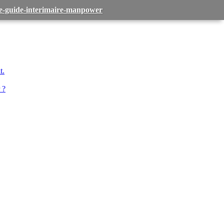
-le-guide-interimaire-manpower
t.
 ?