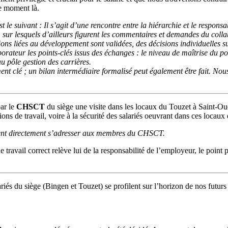
ce moment là.
 le suivant : Il s’agit d’une rencontre entre la hiérarchie et le respons
, sur lesquels d’ailleurs figurent les commentaires et demandes du colla
ons liées au développement sont validées, des décisions individuelles su
ateur les points-clés issus des échanges : le niveau de maîtrise du post
u pôle gestion des carrières.
oment clé ; un bilan intermédiaire formalisé peut également être fait. 
ar le
CHSCT
du siège une visite dans les locaux du Touzet à Saint-Oue
ns de travail, voire à la sécurité des salariés oeuvrant dans ces locaux
uvent directement s’adresser aux membres du CHSCT.
avail correct relève lui de la responsabilité de l’employeur, le point pe
riés du siège (Bingen et Touzet) se profilent sur l’horizon de nos futur