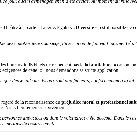
A ce jour, aucun déménagement n’a été décidé. Au moment du renouvelle
e « Théâtre à la carte – Liberté, Egalité…
Diversité
», est-il possible de c
e des collaborateurs du siège, l’inscription de fait via l’intranet Léo. 
 des bureaux individuels ne respectent pas la
loi antitabac
, occasionnan
x exigences de cette loi, nous demandons sa stricte application.
le que l’ensemble des locaux sont non fumeurs, conformément à la loi. L
au regard de la reconnaissance du
préjudice moral et professionnel sub
elle. Nous l’en remercions vivement.
personnes impactées ou dont le volontariat a été accepté. Dans le cas p
 des mesures de reclassement.