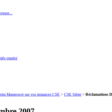
rgure...
ités emploi
térim Manpower sur vos instances CSE
>
CSE Siège
>
Réclamations D
embre 2007