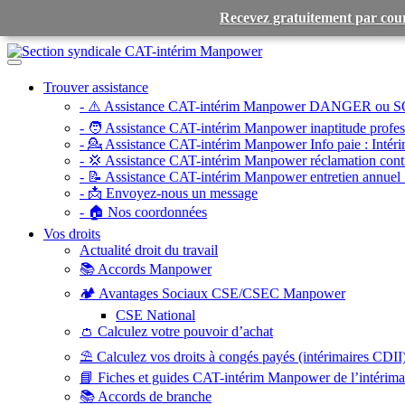
Recevez gratuitement par cour
Toggle
navigation
Trouver assistance
- ⚠️ Assistance CAT-intérim Manpower DANGER ou S
- 🧑 Assistance CAT-intérim Manpower inaptitude profess
- 💁 Assistance CAT-intérim Manpower Info paie :
Intéri
- 💢 Assistance CAT-intérim Manpower réclamation contr
- 📝 Assistance CAT-intérim Manpower entretien annuel 
- 📩 Envoyez-nous un message
- 🏠 Nos coordonnées
Vos droits
Actualité droit du travail
📚 Accords Manpower
🏕️ Avantages Sociaux CSE/CSEC Manpower
CSE National
👛 Calculez votre pouvoir d’achat
⛱️ Calculez vos droits à congés payés (intérimaires CDII
📘 Fiches et guides CAT-intérim Manpower de l’intérim
📚 Accords de branche