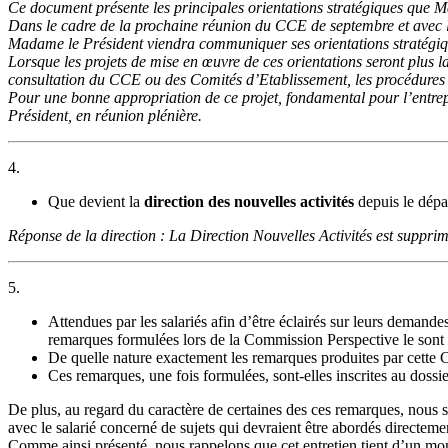
Ce document présente les principales orientations stratégiques que M
Dans le cadre de la prochaine réunion du CCE de septembre et avec l
Madame le Président viendra communiquer ses orientations stratégiqu
Lorsque les projets de mise en œuvre de ces orientations seront plus l
consultation du CCE ou des Comités d’Etablissement, les procédures
Pour une bonne appropriation de ce projet, fondamental pour l’entrep
Président, en réunion plénière.
4.
Que devient la
direction des nouvelles activités
depuis le dépar
Réponse de la direction : La Direction Nouvelles Activités est suppri
5.
Attendues par les salariés afin d’être éclairés sur leurs demande
remarques formulées lors de la Commission Perspective le sont
De quelle nature exactement les remarques produites par cette 
Ces remarques, une fois formulées, sont-elles inscrites au dossie
De plus, au regard du caractère de certaines des ces remarques, nous so
avec le salarié concerné de sujets qui devraient être abordés directement
Comme ainsi présenté, nous rappelons que cet entretien tient d’un momen