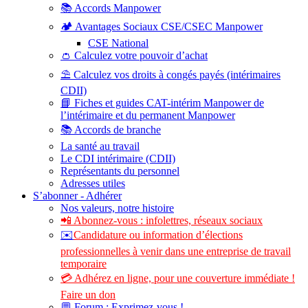
📚 Accords Manpower
🏕️ Avantages Sociaux CSE/CSEC Manpower
CSE National
👛 Calculez votre pouvoir d’achat
⛱️ Calculez vos droits à congés payés (intérimaires
CDII)
📘 Fiches et guides CAT-intérim Manpower de
l’intérimaire et du permanent Manpower
📚 Accords de branche
La santé au travail
Le CDI intérimaire (CDII)
Représentants du personnel
Adresses utiles
S’abonner - Adhérer
Nos valeurs, notre histoire
📲 Abonnez-vous : infolettres, réseaux sociaux
✉️
Candidature ou information d’élections
professionnelles à venir dans une entreprise de travail
temporaire
💳 Adhérez en ligne, pour une couverture immédiate !
Faire un don
💬 Forum : Exprimez-vous !