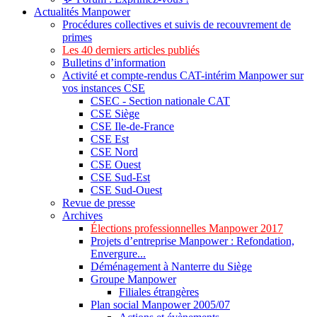
Actualités Manpower
Procédures collectives et suivis de recouvrement de
primes
Les 40 derniers articles publiés
Bulletins d’information
Activité et compte-rendus CAT-intérim Manpower sur
vos instances CSE
CSEC - Section nationale CAT
CSE Siège
CSE Ile-de-France
CSE Est
CSE Nord
CSE Ouest
CSE Sud-Est
CSE Sud-Ouest
Revue de presse
Archives
Élections professionnelles Manpower 2017
Projets d’entreprise Manpower : Refondation,
Envergure...
Déménagement à Nanterre du Siège
Groupe Manpower
Filiales étrangères
Plan social Manpower 2005/07