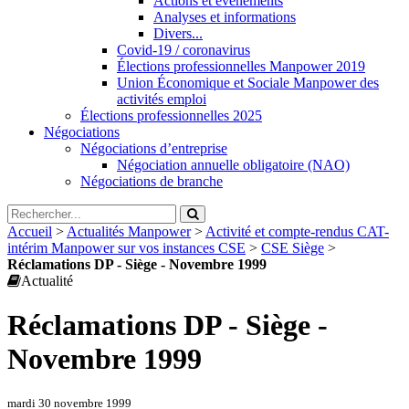
Actions et évènements
Analyses et informations
Divers...
Covid-19 / coronavirus
Élections professionnelles Manpower 2019
Union Économique et Sociale Manpower des
activités emploi
Élections professionnelles 2025
Négociations
Négociations d’entreprise
Négociation annuelle obligatoire (NAO)
Négociations de branche
Accueil
>
Actualités Manpower
>
Activité et compte-rendus CAT-
intérim Manpower sur vos instances CSE
>
CSE Siège
>
Réclamations DP - Siège - Novembre 1999
Actualité
Réclamations DP - Siège -
Novembre 1999
mardi 30 novembre 1999