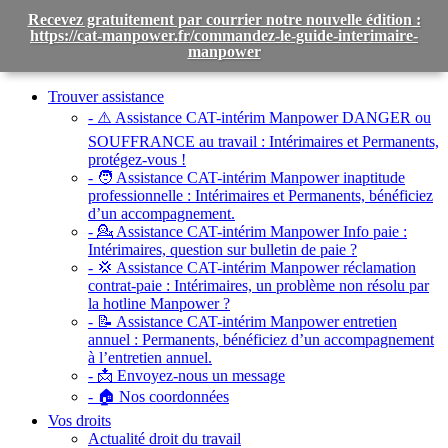
Recevez gratuitement par courrier notre nouvelle édition :
https://cat-manpower.fr/commandez-le-guide-interimaire-
manpower
Toggle
navigation
Trouver assistance
- ⚠️ Assistance CAT-intérim Manpower DANGER ou
SOUFFRANCE au travail :
Intérimaires et Permanents,
protégez-vous !
- 🧑 Assistance CAT-intérim Manpower inaptitude
professionnelle :
Intérimaires et Permanents, bénéficiez
d’un accompagnement.
- 💁 Assistance CAT-intérim Manpower Info paie :
Intérimaires, question sur bulletin de paie ?
- 💢 Assistance CAT-intérim Manpower réclamation
contrat-paie :
Intérimaires, un problème non résolu par
la hotline Manpower ?
- 📝 Assistance CAT-intérim Manpower entretien
annuel :
Permanents, bénéficiez d’un accompagnement
à l’entretien annuel.
- 📩 Envoyez-nous un message
- 🏠 Nos coordonnées
Vos droits
Actualité droit du travail