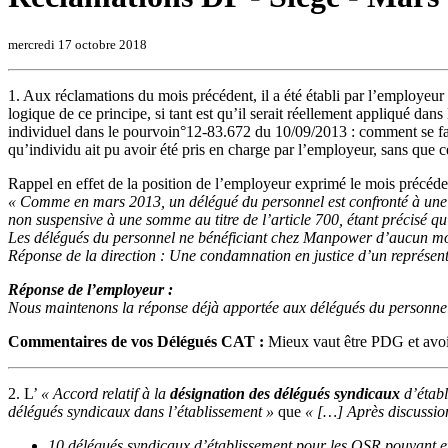
mercredi 17 octobre 2018
1. Aux réclamations du mois précédent, il a été établi par l’employeur
logique de ce principe, si tant est qu’il serait réellement appliqué d
individuel dans le pourvoin°12-83.672 du 10/09/2013 : comment se fait
qu’individu ait pu avoir été pris en charge par l’employeur, sans que 
Rappel en effet de la position de l’employeur exprimé le mois précéde
« Comme en mars 2013, un délégué du personnel est confronté à une 
non suspensive à une somme au titre de l’article 700, étant précisé qu
Les délégués du personnel ne bénéficiant chez Manpower d’aucun moyen
Réponse de la direction : Une condamnation en justice d’un représent
Réponse de l’employeur :
Nous maintenons la réponse déjà apportée aux délégués du personnel.
Commentaires de vos Délégués CAT :
Mieux vaut être PDG et avoi
2. L’
« Accord relatif à la
désignation des délégués syndicaux
d’établ
délégués syndicaux dans l’établissement »
que
« […] Après discussion
10 délégués syndicaux d’établissement pour les OSR pouvant 