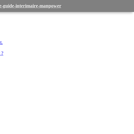
-le-guide-interimaire-manpower
t.
 ?