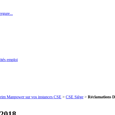
rgure...
ités emploi
térim Manpower sur vos instances CSE
>
CSE Siège
>
Réclamations D
 2018