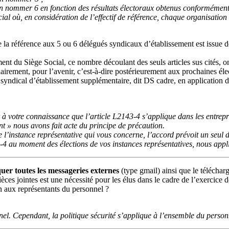
 nommer 6 en fonction des résultats électoraux obtenus conformément a
ial où, en considération de l’effectif de référence, chaque organisation
e la référence aux 5 ou 6 délégués syndicaux d’établissement est issu
nt du Siège Social, ce nombre découlant des seuls articles sus cités, om
ement, pour l’avenir, c’est-à-dire postérieurement aux prochaines élec
 syndical d’établissement supplémentaire, dit DS cadre, en application d
à votre connaissance que l’article L2143-4 s’applique dans les entrepris
nt » nous avons fait acte du principe de précaution.
de l’instance représentative qui vous concerne, l’accord prévoit un seul 
3-4 au moment des élections de vos instances représentatives, nous appli
uer toutes les messageries externes
(type gmail) ainsi que le téléchar
èces jointes est une nécessité pour les élus dans le cadre de l’exercice
n aux représentants du personnel ?
l. Cependant, la politique sécurité s’applique à l’ensemble du personne