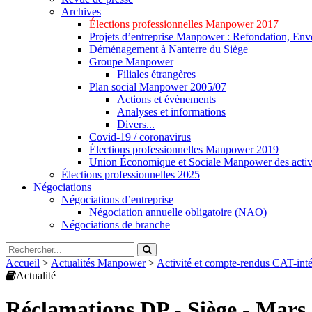
Archives
Élections professionnelles Manpower 2017
Projets d’entreprise Manpower : Refondation, Enve
Déménagement à Nanterre du Siège
Groupe Manpower
Filiales étrangères
Plan social Manpower 2005/07
Actions et évènements
Analyses et informations
Divers...
Covid-19 / coronavirus
Élections professionnelles Manpower 2019
Union Économique et Sociale Manpower des activ
Élections professionnelles 2025
Négociations
Négociations d’entreprise
Négociation annuelle obligatoire (NAO)
Négociations de branche
Accueil
>
Actualités Manpower
>
Activité et compte-rendus CAT-in
Actualité
Réclamations DP - Siège - Mars