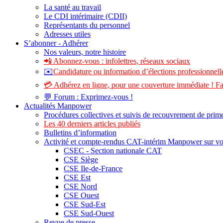
La santé au travail
Le CDI intérimaire (CDII)
Représentants du personnel
Adresses utiles
S’abonner - Adhérer
Nos valeurs, notre histoire
📲 Abonnez-vous : infolettres, réseaux sociaux
✉️
Candidature ou information d’élections professionnelle
💳 Adhérez en ligne, pour une couverture immédiate ! Fa
💬 Forum : Exprimez-vous !
Actualités Manpower
Procédures collectives et suivis de recouvrement de prim
Les 40 derniers articles publiés
Bulletins d’information
Activité et compte-rendus CAT-intérim Manpower sur v
CSEC - Section nationale CAT
CSE Siège
CSE Ile-de-France
CSE Est
CSE Nord
CSE Ouest
CSE Sud-Est
CSE Sud-Ouest
Revue de presse