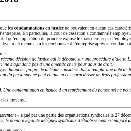
 que les
condamnations en justice
ne pouvaient en aucun cas caractéris
ans l’entreprise. En particulier, la cour de cassation a condamné l’emp
-il qu’en application du principe exposé le mois dernier par l’employeu
celle-ci n’ait même eu à les rembourser à l’entreprise après sa condamnat
nt :
récente décision de justice qui le déboute sur une procédure d’alert
’il ne s’agit donc pas d’une amende civile pour abus de droit.
 financier propre, le délégué considéré doit-il remplir une note de f
ant du personnel ne peut en aucun cas caractériser un frais professionn
 Une condamnation en justice d’un représentant du personnel ne peut e
r les moyens...
issement »
signé par une partie des organisations syndicales le 27 déc
s, le nombre légal de délégués syndicaux d’établissement est majoré de 
en nommer 5 ;