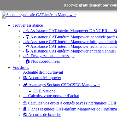
Recevez gratuitement par cour
Toggle
navigation
Trouver assistance
- ⚠️ Assistance CAT-intérim Manpower DANGER ou S
- 🧑 Assistance CAT-intérim Manpower inaptitude profess
- 💁 Assistance CAT-intérim Manpower Info paie :
Intéri
- 💢 Assistance CAT-intérim Manpower réclamation contr
- 📝 Assistance CAT-intérim Manpower entretien annuel 
- 📩 Envoyez-nous un message
- 🏠 Nos coordonnées
Vos droits
Actualité droit du travail
📚 Accords Manpower
🏕️ Avantages Sociaux CSE/CSEC Manpower
CSE National
👛 Calculez votre pouvoir d’achat
⛱️ Calculez vos droits à congés payés (intérimaires CDII
📘 Fiches et guides CAT-intérim Manpower de l’intérim
📚 Accords de branche