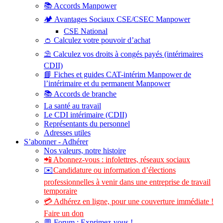
📚 Accords Manpower
🏕️ Avantages Sociaux CSE/CSEC Manpower
CSE National
👛 Calculez votre pouvoir d’achat
⛱️ Calculez vos droits à congés payés (intérimaires
CDII)
📘 Fiches et guides CAT-intérim Manpower de
l’intérimaire et du permanent Manpower
📚 Accords de branche
La santé au travail
Le CDI intérimaire (CDII)
Représentants du personnel
Adresses utiles
S’abonner - Adhérer
Nos valeurs, notre histoire
📲 Abonnez-vous : infolettres, réseaux sociaux
✉️
Candidature ou information d’élections
professionnelles à venir dans une entreprise de travail
temporaire
💳 Adhérez en ligne, pour une couverture immédiate !
Faire un don
💬 Forum : Exprimez-vous !