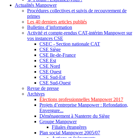
Actualités Manpower
Procédures collectives et suivis de recouvrement de
primes
Les 40 derniers articles publiés
Bulletins d’information
Activité et compte-rendus CAT-intérim Manpower sur
vos instances CSE
CSEC - Section nationale CAT
CSE Siège
CSE Ile-de-France
CSE Est
CSE Nord
CSE Ouest
CSE Sud-Est
CSE Sud-Ouest
Revue de presse
Archives
Élections professionnelles Manpower 2017
Projets d’entreprise Manpower : Refondation,
Envergure...
Déménagement à Nanterre du Siège
Groupe Manpower
Filiales étrangères
Plan social Manpower 2005/07