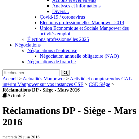
Actions et évènements
Analyses et informations
Divers...
Covid-19 / coronavirus
Élections professionnelles Manpower 2019
Union Économique et Sociale Manpower des
activités emploi
Élections professionnelles 2025
Négociations
Négociations d’entreprise
Négociation annuelle obligatoire (NAO)
Négociations de branche
Accueil
>
Actualités Manpower
>
Activité et compte-rendus CAT-
intérim Manpower sur vos instances CSE
>
CSE Siège
>
Réclamations DP - Siège - Mars 2016
Actualité
Réclamations DP - Siège - Mars
2016
mercredi 29 juin 2016