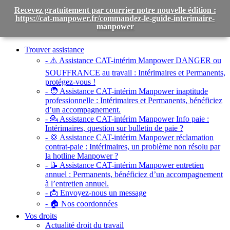
Recevez gratuitement par courrier notre nouvelle édition :
https://cat-manpower.fr/commandez-le-guide-interimaire-
manpower
Toggle
navigation
Trouver assistance
- ⚠️ Assistance CAT-intérim Manpower DANGER ou
SOUFFRANCE au travail :
Intérimaires et Permanents,
protégez-vous !
- 🧑 Assistance CAT-intérim Manpower inaptitude
professionnelle :
Intérimaires et Permanents, bénéficiez
d’un accompagnement.
- 💁 Assistance CAT-intérim Manpower Info paie :
Intérimaires, question sur bulletin de paie ?
- 💢 Assistance CAT-intérim Manpower réclamation
contrat-paie :
Intérimaires, un problème non résolu par
la hotline Manpower ?
- 📝 Assistance CAT-intérim Manpower entretien
annuel :
Permanents, bénéficiez d’un accompagnement
à l’entretien annuel.
- 📩 Envoyez-nous un message
- 🏠 Nos coordonnées
Vos droits
Actualité droit du travail