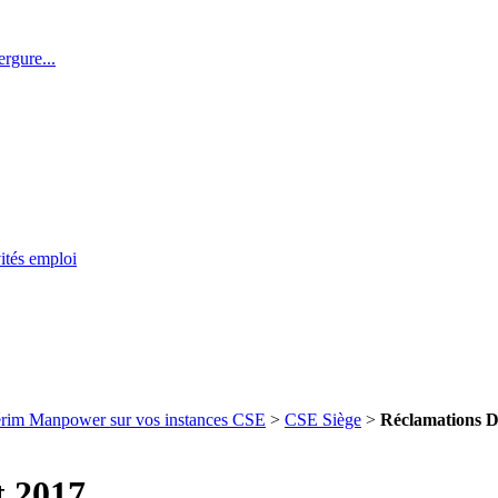
rgure...
ités emploi
térim Manpower sur vos instances CSE
>
CSE Siège
>
Réclamations DP
t 2017