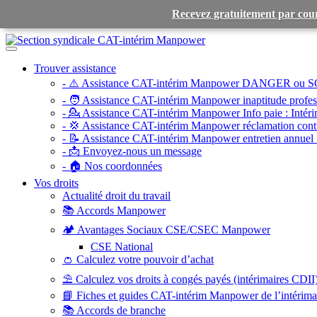
Recevez gratuitement par cour
Toggle
navigation
Trouver assistance
- ⚠️ Assistance CAT-intérim Manpower DANGER ou S
- 🧑 Assistance CAT-intérim Manpower inaptitude profess
- 💁 Assistance CAT-intérim Manpower Info paie :
Intéri
- 💢 Assistance CAT-intérim Manpower réclamation contr
- 📝 Assistance CAT-intérim Manpower entretien annuel 
- 📩 Envoyez-nous un message
- 🏠 Nos coordonnées
Vos droits
Actualité droit du travail
📚 Accords Manpower
🏕️ Avantages Sociaux CSE/CSEC Manpower
CSE National
👛 Calculez votre pouvoir d’achat
⛱️ Calculez vos droits à congés payés (intérimaires CDII
📘 Fiches et guides CAT-intérim Manpower de l’intérim
📚 Accords de branche