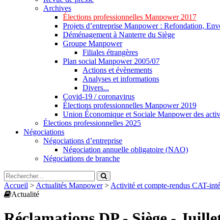
Archives
Élections professionnelles Manpower 2017
Projets d’entreprise Manpower : Refondation, Enve
Déménagement à Nanterre du Siège
Groupe Manpower
Filiales étrangères
Plan social Manpower 2005/07
Actions et évènements
Analyses et informations
Divers...
Covid-19 / coronavirus
Élections professionnelles Manpower 2019
Union Économique et Sociale Manpower des activ
Élections professionnelles 2025
Négociations
Négociations d’entreprise
Négociation annuelle obligatoire (NAO)
Négociations de branche
Accueil
>
Actualités Manpower
>
Activité et compte-rendus CAT-in
Actualité
Réclamations DP - Siège - Juille