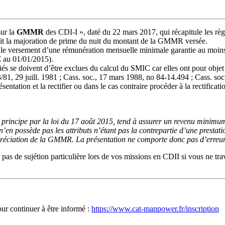
sur la
GMMR
des CDI-I », daté du 22 mars 2017, qui récapitule les règl
uit la majoration de prime du nuit du montant de la GMMR versée.
ent le versement d’une rémunération mensuelle minimale garantie au mo
€ au 01/01/2015).
iés se doivent d’être exclues du calcul du SMIC car elles ont pour objet
 3/81, 29 juill. 1981 ; Cass. soc., 17 mars 1988, no 84-14.494 ; Cass. s
sentation et la rectifier ou dans le cas contraire procéder à la rectifica
 principe par la loi du 17 août 2015, tend à assurer un revenu minimum
’en possède pas les attributs n’étant pas la contrepartie d’une prestatio
ppréciation de la GMMR. La présentation ne comporte donc pas d’erreur
as de sujétion particulière lors de vos missions en CDII si vous ne tra
our continuer à être informé :
https://www.cat-manpower.fr/inscription