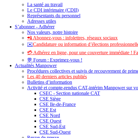
La santé au travail
Le CDI intérimaire (CDII)
Représentants du personnel
Adresses utiles
S’abonner - Adhérer
Nos valeurs, notre histoire
📲 Abonnez-vous : infolettres, réseaux sociaux
✉️
Candidature ou information d’élections professionnelle
💳 Adhérez en ligne, pour une couverture immédiate ! Fa
💬 Forum : Exprimez-vous !
Actualités Manpower
Procédures collectives et suivis de recouvrement de prim
Les 40 derniers articles publiés
Bulletins d’information
Activité et compte-rendus CAT-intérim Manpower sur v
CSEC - Section nationale CAT
CSE Siège
CSE Ile-de-France
CSE Est
CSE Nord
CSE Ouest
CSE Sud-Est
CSE Sud-Ouest
Revue de presse