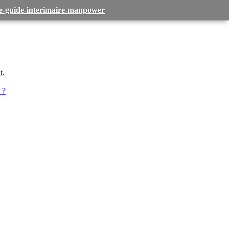
-le-guide-interimaire-manpower
t.
 ?