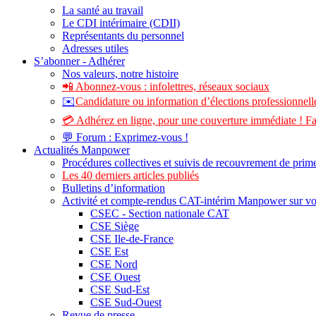
La santé au travail
Le CDI intérimaire (CDII)
Représentants du personnel
Adresses utiles
S’abonner - Adhérer
Nos valeurs, notre histoire
📲 Abonnez-vous : infolettres, réseaux sociaux
✉️
Candidature ou information d’élections professionnelle
💳 Adhérez en ligne, pour une couverture immédiate ! Fa
💬 Forum : Exprimez-vous !
Actualités Manpower
Procédures collectives et suivis de recouvrement de prim
Les 40 derniers articles publiés
Bulletins d’information
Activité et compte-rendus CAT-intérim Manpower sur v
CSEC - Section nationale CAT
CSE Siège
CSE Ile-de-France
CSE Est
CSE Nord
CSE Ouest
CSE Sud-Est
CSE Sud-Ouest
Revue de presse