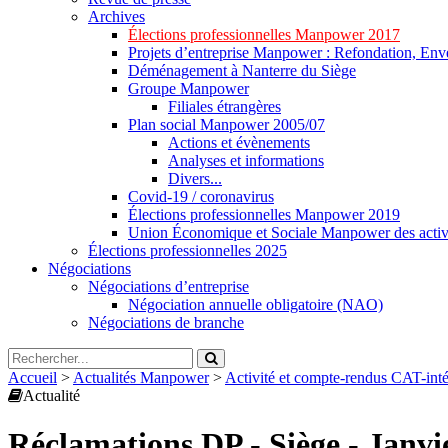
Archives
Élections professionnelles Manpower 2017
Projets d’entreprise Manpower : Refondation, Enve
Déménagement à Nanterre du Siège
Groupe Manpower
Filiales étrangères
Plan social Manpower 2005/07
Actions et évènements
Analyses et informations
Divers...
Covid-19 / coronavirus
Élections professionnelles Manpower 2019
Union Économique et Sociale Manpower des activ
Élections professionnelles 2025
Négociations
Négociations d’entreprise
Négociation annuelle obligatoire (NAO)
Négociations de branche
Accueil
>
Actualités Manpower
>
Activité et compte-rendus CAT-in
Actualité
Réclamations DP - Siège - Janvi