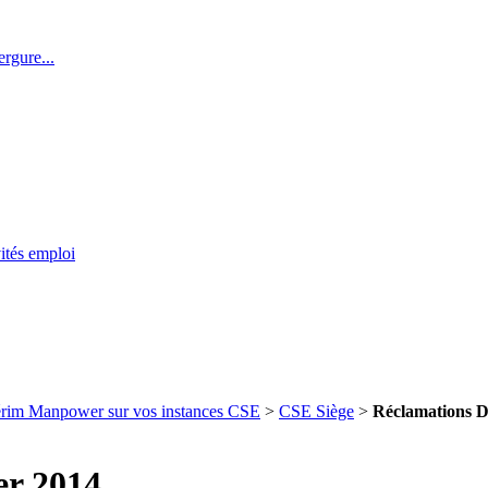
rgure...
ités emploi
térim Manpower sur vos instances CSE
>
CSE Siège
>
Réclamations DP
er 2014