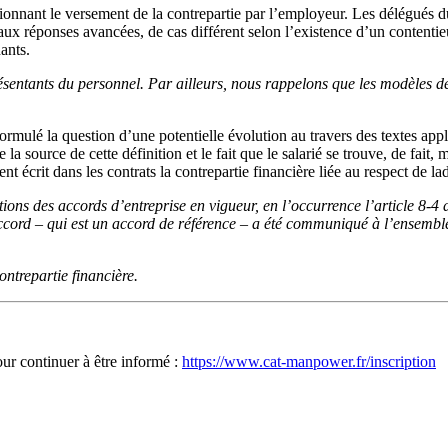
ionnant le versement de la contrepartie par l’employeur. Les délégués 
nt aux réponses avancées, de cas différent selon l’existence d’un content
ants.
ntants du personnel. Par ailleurs, nous rappelons que les modèles de 
ormulé la question d’une potentielle évolution au travers des textes app
 la source de cette définition et le fait que le salarié se trouve, de fait
nt écrit dans les contrats la contrepartie financière liée au respect de la
ions des accords d’entreprise en vigueur, en l’occurrence l’article 8-
cord – qui est un accord de référence – a été communiqué à l’ensemble 
ntrepartie financière.
our continuer à être informé :
https://www.cat-manpower.fr/inscription