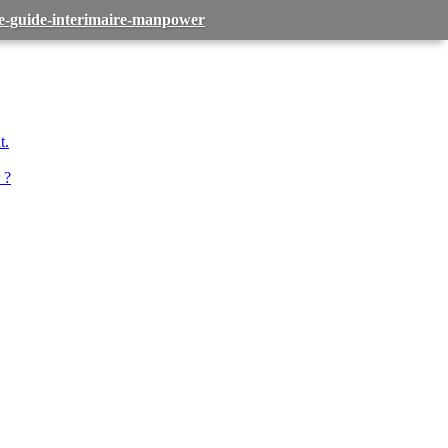
-le-guide-interimaire-manpower
t.
 ?