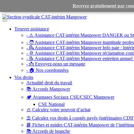
Recevez gratuitement par cour
Toggle
navigation
Trouver assistance
- ⚠️ Assistance CAT-intérim Manpower DANGER ou S
- 🧑 Assistance CAT-intérim Manpower inaptitude profess
- 💁 Assistance CAT-intérim Manpower Info paie :
Intéri
- 💢 Assistance CAT-intérim Manpower réclamation contr
- 📝 Assistance CAT-intérim Manpower entretien annuel 
- 📩 Envoyez-nous un message
- 🏠 Nos coordonnées
Vos droits
Actualité droit du travail
📚 Accords Manpower
🏕️ Avantages Sociaux CSE/CSEC Manpower
CSE National
👛 Calculez votre pouvoir d’achat
⛱️ Calculez vos droits à congés payés (intérimaires CDII
📘 Fiches et guides CAT-intérim Manpower de l’intérim
📚 Accords de branche