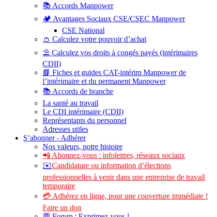
📚 Accords Manpower
🏕️ Avantages Sociaux CSE/CSEC Manpower
CSE National
👛 Calculez votre pouvoir d’achat
⛱️ Calculez vos droits à congés payés (intérimaires
CDII)
📘 Fiches et guides CAT-intérim Manpower de
l’intérimaire et du permanent Manpower
📚 Accords de branche
La santé au travail
Le CDI intérimaire (CDII)
Représentants du personnel
Adresses utiles
S’abonner - Adhérer
Nos valeurs, notre histoire
📲 Abonnez-vous : infolettres, réseaux sociaux
✉️
Candidature ou information d’élections
professionnelles à venir dans une entreprise de travail
temporaire
💳 Adhérez en ligne, pour une couverture immédiate !
Faire un don
💬 Forum : Exprimez-vous !