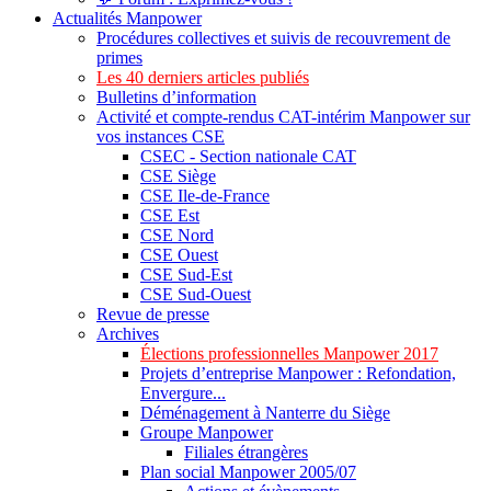
Actualités Manpower
Procédures collectives et suivis de recouvrement de
primes
Les 40 derniers articles publiés
Bulletins d’information
Activité et compte-rendus CAT-intérim Manpower sur
vos instances CSE
CSEC - Section nationale CAT
CSE Siège
CSE Ile-de-France
CSE Est
CSE Nord
CSE Ouest
CSE Sud-Est
CSE Sud-Ouest
Revue de presse
Archives
Élections professionnelles Manpower 2017
Projets d’entreprise Manpower : Refondation,
Envergure...
Déménagement à Nanterre du Siège
Groupe Manpower
Filiales étrangères
Plan social Manpower 2005/07