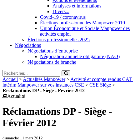
Actions et évènements
Analyses et informations
Divers...
Covid-19 / coronavirus
Élections professionnelles Manpower 2019
Union Économique et Sociale Manpower des
activités emploi
Élections professionnelles 2025
Négociations
Négociations d’entreprise
Négociation annuelle obligatoire (NAO)
Négociations de branche
Accueil
>
Actualités Manpower
>
Activité et compte-rendus CAT-
intérim Manpower sur vos instances CSE
>
CSE Siège
>
Réclamations DP - Siège - Février 2012
Actualité
Réclamations DP - Siège -
Février 2012
dimanche 11 mars 2012