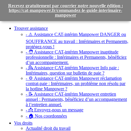
Recevez gratuitement par courrier notre nouvelle édition :
https://cat-manpower.fr/commandez-le-guide-interimaire-
manpower
Toggle
navigation
Trouver assistance
- ⚠️ Assistance CAT-intérim Manpower DANGER ou
SOUFFRANCE au travail :
Intérimaires et Permanents,
protégez-vous !
- 🧑 Assistance CAT-intérim Manpower inaptitude
professionnelle :
Intérimaires et Permanents, bénéficiez
d’un accompagnement.
- 💁 Assistance CAT-intérim Manpower Info paie :
Intérimaires, question sur bulletin de paie ?
- 💢 Assistance CAT-intérim Manpower réclamation
contrat-paie :
Intérimaires, un problème non résolu par
la hotline Manpower ?
- 📝 Assistance CAT-intérim Manpower entretien
annuel :
Permanents, bénéficiez d’un accompagnement
à l’entretien annuel.
- 📩 Envoyez-nous un message
- 🏠 Nos coordonnées
Vos droits
Actualité droit du travail