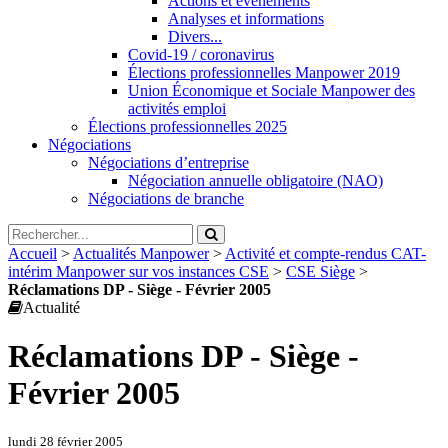
Actions et évènements
Analyses et informations
Divers...
Covid-19 / coronavirus
Élections professionnelles Manpower 2019
Union Économique et Sociale Manpower des
activités emploi
Élections professionnelles 2025
Négociations
Négociations d’entreprise
Négociation annuelle obligatoire (NAO)
Négociations de branche
Accueil
>
Actualités Manpower
>
Activité et compte-rendus CAT-
intérim Manpower sur vos instances CSE
>
CSE Siège
>
Réclamations DP - Siège - Février 2005
Actualité
Réclamations DP - Siège -
Février 2005
lundi 28 février 2005