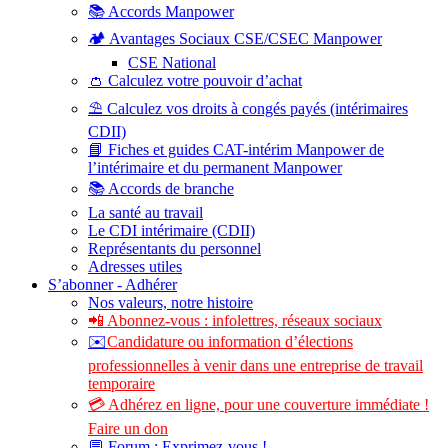
📚 Accords Manpower
🏕️ Avantages Sociaux CSE/CSEC Manpower
CSE National
👛 Calculez votre pouvoir d’achat
⛱️ Calculez vos droits à congés payés (intérimaires
CDII)
📘 Fiches et guides CAT-intérim Manpower de
l’intérimaire et du permanent Manpower
📚 Accords de branche
La santé au travail
Le CDI intérimaire (CDII)
Représentants du personnel
Adresses utiles
S’abonner - Adhérer
Nos valeurs, notre histoire
📲 Abonnez-vous : infolettres, réseaux sociaux
✉️
Candidature ou information d’élections
professionnelles à venir dans une entreprise de travail
temporaire
💳 Adhérez en ligne, pour une couverture immédiate !
Faire un don
💬 Forum : Exprimez-vous !