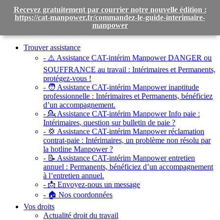
Recevez gratuitement par courrier notre nouvelle édition :
https://cat-manpower.fr/commandez-le-guide-interimaire-
manpower
Toggle
navigation
Trouver assistance
- ⚠️ Assistance CAT-intérim Manpower DANGER ou
SOUFFRANCE au travail :
Intérimaires et Permanents,
protégez-vous !
- 🧑 Assistance CAT-intérim Manpower inaptitude
professionnelle :
Intérimaires et Permanents, bénéficiez
d’un accompagnement.
- 💁 Assistance CAT-intérim Manpower Info paie :
Intérimaires, question sur bulletin de paie ?
- 💢 Assistance CAT-intérim Manpower réclamation
contrat-paie :
Intérimaires, un problème non résolu par
la hotline Manpower ?
- 📝 Assistance CAT-intérim Manpower entretien
annuel :
Permanents, bénéficiez d’un accompagnement
à l’entretien annuel.
- 📩 Envoyez-nous un message
- 🏠 Nos coordonnées
Vos droits
Actualité droit du travail