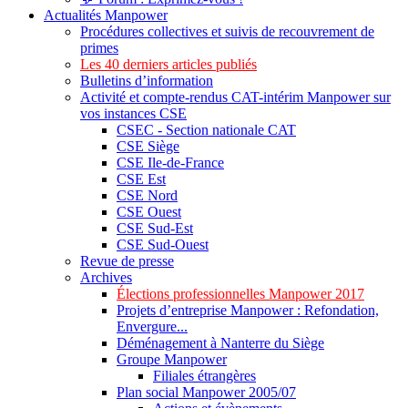
Actualités Manpower
Procédures collectives et suivis de recouvrement de
primes
Les 40 derniers articles publiés
Bulletins d’information
Activité et compte-rendus CAT-intérim Manpower sur
vos instances CSE
CSEC - Section nationale CAT
CSE Siège
CSE Ile-de-France
CSE Est
CSE Nord
CSE Ouest
CSE Sud-Est
CSE Sud-Ouest
Revue de presse
Archives
Élections professionnelles Manpower 2017
Projets d’entreprise Manpower : Refondation,
Envergure...
Déménagement à Nanterre du Siège
Groupe Manpower
Filiales étrangères
Plan social Manpower 2005/07