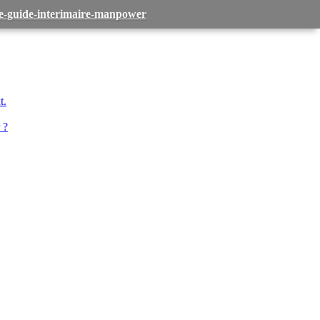
-le-guide-interimaire-manpower
t.
 ?