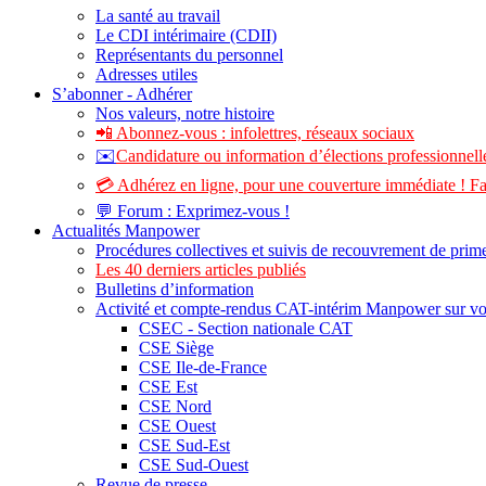
La santé au travail
Le CDI intérimaire (CDII)
Représentants du personnel
Adresses utiles
S’abonner - Adhérer
Nos valeurs, notre histoire
📲 Abonnez-vous : infolettres, réseaux sociaux
✉️
Candidature ou information d’élections professionnelle
💳 Adhérez en ligne, pour une couverture immédiate ! Fa
💬 Forum : Exprimez-vous !
Actualités Manpower
Procédures collectives et suivis de recouvrement de prim
Les 40 derniers articles publiés
Bulletins d’information
Activité et compte-rendus CAT-intérim Manpower sur v
CSEC - Section nationale CAT
CSE Siège
CSE Ile-de-France
CSE Est
CSE Nord
CSE Ouest
CSE Sud-Est
CSE Sud-Ouest
Revue de presse