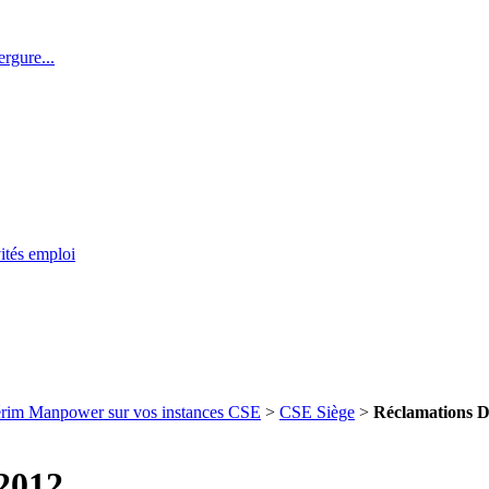
rgure...
ités emploi
térim Manpower sur vos instances CSE
>
CSE Siège
>
Réclamations DP
 2012