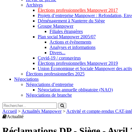
Archives
Élections professionnelles Manpower 2017
Projets d’entreprise Manpower : Refondation, Enve
Déménagement à Nanterre du Siège
Groupe Manpower
Filiales étrangères
Plan social Manpower 2005/07
Actions et évènements
Analyses et informations
Divers...
Covid-19 / coronavirus
Élections professionnelles Manpower 2019
Union Économique et Sociale Manpower des activ
Élections professionnelles 2025
Négociations
Négociations d’entreprise
Négociation annuelle obligatoire (NAO)
Négociations de branche
Accueil
>
Actualités Manpower
>
Activité et compte-rendus CAT-in
Actualité
Réclamations DP - Siège - Avril