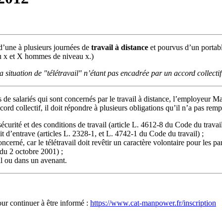
s d’une à plusieurs journées de
travail à distance
et pourvus d’un portable
au x et X hommes de niveau x.)
 situation de "télétravail" n’étant pas encadrée par un accord collectif
de salariés qui sont concernés par le travail à distance, l’employeur M
ord collectif, il doit répondre à plusieurs obligations qu’il n’a pas rempl
curité et des conditions de travail (article L. 4612-8 du Code du travail)
it d’entrave (articles L. 2328-1, et L. 4742-1 du Code du travail) ;
cerné, car le télétravail doit revêtir un caractère volontaire pour les par
 du 2 octobre 2001) ;
ail ou dans un avenant.
our continuer à être informé :
https://www.cat-manpower.fr/inscription