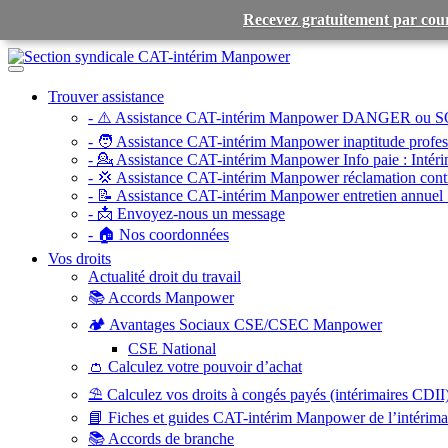
Recevez gratuitement par cour
Toggle
navigation
Trouver assistance
- ⚠️ Assistance CAT-intérim Manpower DANGER ou S
- 🧑 Assistance CAT-intérim Manpower inaptitude profess
- 💁 Assistance CAT-intérim Manpower Info paie :
Intéri
- 💢 Assistance CAT-intérim Manpower réclamation contr
- 📝 Assistance CAT-intérim Manpower entretien annuel 
- 📩 Envoyez-nous un message
- 🏠 Nos coordonnées
Vos droits
Actualité droit du travail
📚 Accords Manpower
🏕️ Avantages Sociaux CSE/CSEC Manpower
CSE National
👛 Calculez votre pouvoir d’achat
⛱️ Calculez vos droits à congés payés (intérimaires CDII
📘 Fiches et guides CAT-intérim Manpower de l’intérim
📚 Accords de branche