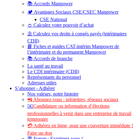
📚 Accords Manpower
🏕️ Avantages Sociaux CSE/CSEC Manpower
CSE National
👛 Calculez votre pouvoir d’achat
⛱️ Calculez vos droits à congés payés (intérimaires
CDII)
📘 Fiches et guides CAT-intérim Manpower de
l’intérimaire et du permanent Manpower
📚 Accords de branche
La santé au travail
Le CDI intérimaire (CDII)
Représentants du personnel
Adresses utiles
S’abonner - Adhérer
Nos valeurs, notre histoire
📲 Abonnez-vous : infolettres, réseaux sociaux
✉️
Candidature ou information d’élections
professionnelles à venir dans une entreprise de travail
temporaire
💳 Adhérez en ligne, pour une couverture immédiate !
Faire un don
💬 Forum : Exprimez-vous !