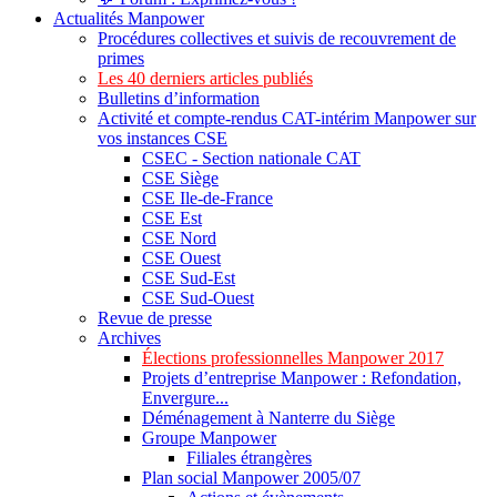
Actualités Manpower
Procédures collectives et suivis de recouvrement de
primes
Les 40 derniers articles publiés
Bulletins d’information
Activité et compte-rendus CAT-intérim Manpower sur
vos instances CSE
CSEC - Section nationale CAT
CSE Siège
CSE Ile-de-France
CSE Est
CSE Nord
CSE Ouest
CSE Sud-Est
CSE Sud-Ouest
Revue de presse
Archives
Élections professionnelles Manpower 2017
Projets d’entreprise Manpower : Refondation,
Envergure...
Déménagement à Nanterre du Siège
Groupe Manpower
Filiales étrangères
Plan social Manpower 2005/07