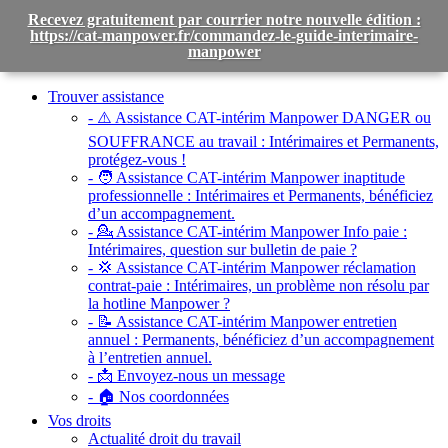
Recevez gratuitement par courrier notre nouvelle édition :
https://cat-manpower.fr/commandez-le-guide-interimaire-
manpower
Toggle
navigation
Trouver assistance
- ⚠️ Assistance CAT-intérim Manpower DANGER ou
SOUFFRANCE au travail :
Intérimaires et Permanents,
protégez-vous !
- 🧑 Assistance CAT-intérim Manpower inaptitude
professionnelle :
Intérimaires et Permanents, bénéficiez
d’un accompagnement.
- 💁 Assistance CAT-intérim Manpower Info paie :
Intérimaires, question sur bulletin de paie ?
- 💢 Assistance CAT-intérim Manpower réclamation
contrat-paie :
Intérimaires, un problème non résolu par
la hotline Manpower ?
- 📝 Assistance CAT-intérim Manpower entretien
annuel :
Permanents, bénéficiez d’un accompagnement
à l’entretien annuel.
- 📩 Envoyez-nous un message
- 🏠 Nos coordonnées
Vos droits
Actualité droit du travail