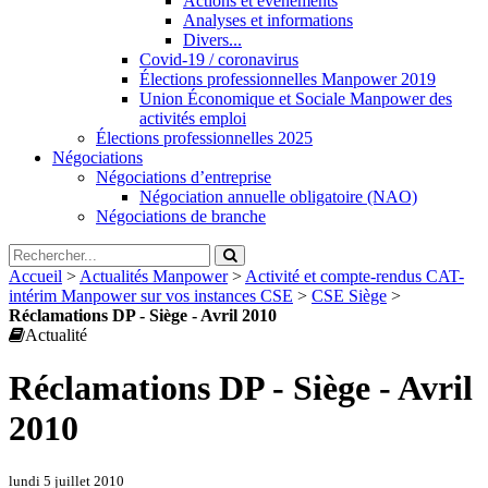
Actions et évènements
Analyses et informations
Divers...
Covid-19 / coronavirus
Élections professionnelles Manpower 2019
Union Économique et Sociale Manpower des
activités emploi
Élections professionnelles 2025
Négociations
Négociations d’entreprise
Négociation annuelle obligatoire (NAO)
Négociations de branche
Accueil
>
Actualités Manpower
>
Activité et compte-rendus CAT-
intérim Manpower sur vos instances CSE
>
CSE Siège
>
Réclamations DP - Siège - Avril 2010
Actualité
Réclamations DP - Siège - Avril
2010
lundi 5 juillet 2010