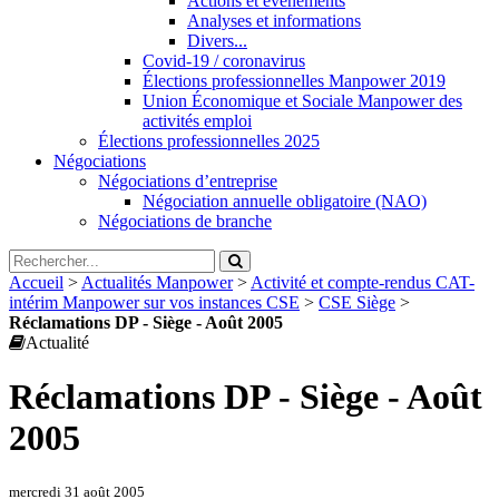
Actions et évènements
Analyses et informations
Divers...
Covid-19 / coronavirus
Élections professionnelles Manpower 2019
Union Économique et Sociale Manpower des
activités emploi
Élections professionnelles 2025
Négociations
Négociations d’entreprise
Négociation annuelle obligatoire (NAO)
Négociations de branche
Accueil
>
Actualités Manpower
>
Activité et compte-rendus CAT-
intérim Manpower sur vos instances CSE
>
CSE Siège
>
Réclamations DP - Siège - Août 2005
Actualité
Réclamations DP - Siège - Août
2005
mercredi 31 août 2005