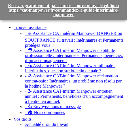
Recevez gratuitement par courrier notre nouvelle édition :
https://cat-manpower.fr/commandez-le-guide-interimaire-
manpower
Toggle
navigation
Trouver assistance
- ⚠️ Assistance CAT-intérim Manpower DANGER ou
SOUFFRANCE au travail :
Intérimaires et Permanents,
protégez-vous !
- 🧑 Assistance CAT-intérim Manpower inaptitude
professionnelle :
Intérimaires et Permanents, bénéficiez
d’un accompagnement.
- 💁 Assistance CAT-intérim Manpower Info paie :
Intérimaires, question sur bulletin de paie ?
- 💢 Assistance CAT-intérim Manpower réclamation
contrat-paie :
Intérimaires, un problème non résolu par
la hotline Manpower ?
- 📝 Assistance CAT-intérim Manpower entretien
annuel :
Permanents, bénéficiez d’un accompagnement
à l’entretien annuel.
- 📩 Envoyez-nous un message
- 🏠 Nos coordonnées
Vos droits
Actualité droit du travail