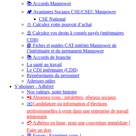
📚 Accords Manpower
🏕️ Avantages Sociaux CSE/CSEC Manpower
CSE National
👛 Calculez votre pouvoir d’achat
⛱️ Calculez vos droits à congés payés (intérimaires
CDII)
📘 Fiches et guides CAT-intérim Manpower de
l’intérimaire et du permanent Manpower
📚 Accords de branche
La santé au travail
Le CDI intérimaire (CDII)
Représentants du personnel
Adresses utiles
S’abonner - Adhérer
Nos valeurs, notre histoire
📲 Abonnez-vous : infolettres, réseaux sociaux
✉️
Candidature ou information d’élections
professionnelles à venir dans une entreprise de travail
temporaire
💳 Adhérez en ligne, pour une couverture immédiate !
Faire un don
💬 Forum : Exprimez-vous !