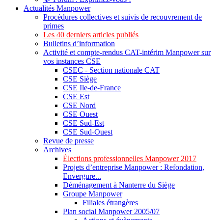
Actualités Manpower
Procédures collectives et suivis de recouvrement de
primes
Les 40 derniers articles publiés
Bulletins d’information
Activité et compte-rendus CAT-intérim Manpower sur
vos instances CSE
CSEC - Section nationale CAT
CSE Siège
CSE Ile-de-France
CSE Est
CSE Nord
CSE Ouest
CSE Sud-Est
CSE Sud-Ouest
Revue de presse
Archives
Élections professionnelles Manpower 2017
Projets d’entreprise Manpower : Refondation,
Envergure...
Déménagement à Nanterre du Siège
Groupe Manpower
Filiales étrangères
Plan social Manpower 2005/07