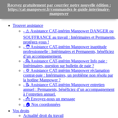
Recevez gratuitement par courrier notre nouvelle édition :
https://cat-manpower.fr/commandez-le-guide-interimaire-
manpower
Toggle
navigation
Trouver assistance
- ⚠️ Assistance CAT-intérim Manpower DANGER ou
SOUFFRANCE au travail :
Intérimaires et Permanents,
protégez-vous !
- 🧑 Assistance CAT-intérim Manpower inaptitude
professionnelle :
Intérimaires et Permanents, bénéficiez
d’un accompagnement.
- 💁 Assistance CAT-intérim Manpower Info paie :
Intérimaires, question sur bulletin de paie ?
- 💢 Assistance CAT-intérim Manpower réclamation
contrat-paie :
Intérimaires, un problème non résolu par
la hotline Manpower ?
- 📝 Assistance CAT-intérim Manpower entretien
annuel :
Permanents, bénéficiez d’un accompagnement
à l’entretien annuel.
- 📩 Envoyez-nous un message
- 🏠 Nos coordonnées
Vos droits
Actualité droit du travail