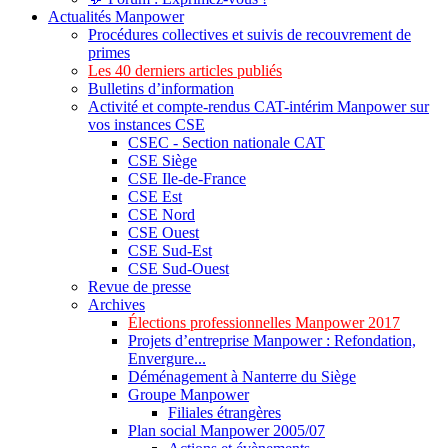
Actualités Manpower
Procédures collectives et suivis de recouvrement de
primes
Les 40 derniers articles publiés
Bulletins d’information
Activité et compte-rendus CAT-intérim Manpower sur
vos instances CSE
CSEC - Section nationale CAT
CSE Siège
CSE Ile-de-France
CSE Est
CSE Nord
CSE Ouest
CSE Sud-Est
CSE Sud-Ouest
Revue de presse
Archives
Élections professionnelles Manpower 2017
Projets d’entreprise Manpower : Refondation,
Envergure...
Déménagement à Nanterre du Siège
Groupe Manpower
Filiales étrangères
Plan social Manpower 2005/07