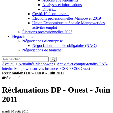
Actions et évènements
Analyses et informations
Divers...
Covid-19 / coronavirus
Élections professionnelles Manpower 2019
Union Économique et Sociale Manpower des
activités emploi
Élections professionnelles 2025
Négociations
Négociations d’entreprise
Négociation annuelle obligatoire (NAO)
Négociations de branche
Accueil
>
Actualités Manpower
>
Activité et compte-rendus CAT-
intérim Manpower sur vos instances CSE
>
CSE Ouest
>
Réclamations DP - Ouest - Juin 2011
Actualité
Réclamations DP - Ouest - Juin
2011
mardi 30 août 2011