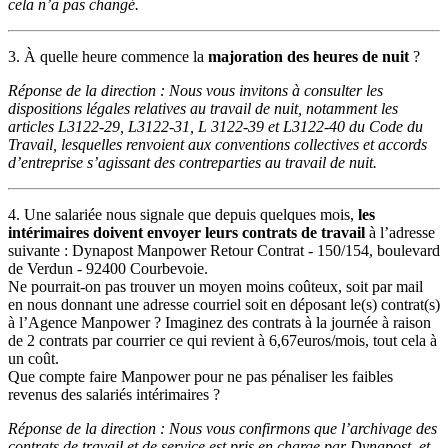
cela n’a pas changé.
3. À quelle heure commence la
majoration des heures de nuit
?
Réponse de la direction : Nous vous invitons à consulter les
dispositions légales relatives au travail de nuit, notamment les
articles L3122-29, L3122-31, L 3122-39 et L3122-40 du Code du
Travail, lesquelles renvoient aux conventions collectives et accords
d’entreprise s’agissant des contreparties au travail de nuit.
4. Une salariée nous signale que depuis quelques mois,
les
intérimaires doivent envoyer leurs contrats de travail
à l’adresse
suivante : Dynapost Manpower Retour Contrat - 150/154, boulevard
de Verdun - 92400 Courbevoie.
Ne pourrait-on pas trouver un moyen moins coûteux, soit par mail
en nous donnant une adresse courriel soit en déposant le(s) contrat(s)
à l’Agence Manpower ? Imaginez des contrats à la journée à raison
de 2 contrats par courrier ce qui revient à 6,67euros/mois, tout cela à
un coût.
Que compte faire Manpower pour ne pas pénaliser les faibles
revenus des salariés intérimaires ?
Réponse de la direction : Nous vous confirmons que l’archivage des
contrats de travail et de service est pris en charge par Dynapost, et