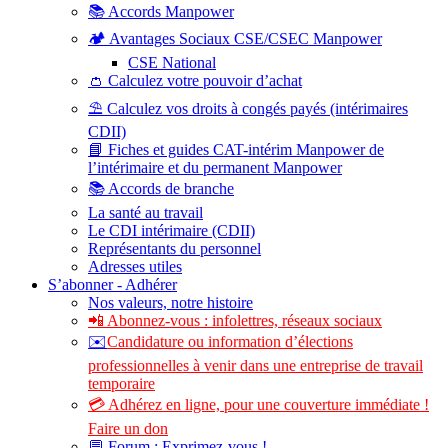
📚 Accords Manpower
🏕️ Avantages Sociaux CSE/CSEC Manpower
CSE National
👛 Calculez votre pouvoir d’achat
⛱️ Calculez vos droits à congés payés (intérimaires
CDII)
📘 Fiches et guides CAT-intérim Manpower de
l’intérimaire et du permanent Manpower
📚 Accords de branche
La santé au travail
Le CDI intérimaire (CDII)
Représentants du personnel
Adresses utiles
S’abonner - Adhérer
Nos valeurs, notre histoire
📲 Abonnez-vous : infolettres, réseaux sociaux
✉️
Candidature ou information d’élections
professionnelles à venir dans une entreprise de travail
temporaire
💳 Adhérez en ligne, pour une couverture immédiate !
Faire un don
💬 Forum : Exprimez-vous !