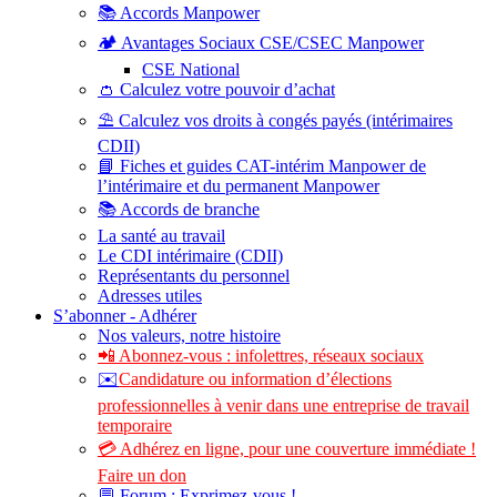
📚 Accords Manpower
🏕️ Avantages Sociaux CSE/CSEC Manpower
CSE National
👛 Calculez votre pouvoir d’achat
⛱️ Calculez vos droits à congés payés (intérimaires
CDII)
📘 Fiches et guides CAT-intérim Manpower de
l’intérimaire et du permanent Manpower
📚 Accords de branche
La santé au travail
Le CDI intérimaire (CDII)
Représentants du personnel
Adresses utiles
S’abonner - Adhérer
Nos valeurs, notre histoire
📲 Abonnez-vous : infolettres, réseaux sociaux
✉️
Candidature ou information d’élections
professionnelles à venir dans une entreprise de travail
temporaire
💳 Adhérez en ligne, pour une couverture immédiate !
Faire un don
💬 Forum : Exprimez-vous !