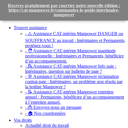
Recevez gratuitement par courrier notre nouvelle édition :
https://cat-manpower.fr/commandez-le-guide-interimaire-
manpower
Toggle
navigation
Trouver assistance
- ⚠️ Assistance CAT-intérim Manpower DANGER ou
SOUFFRANCE au travail :
Intérimaires et Permanents,
protégez-vous !
- 🧑 Assistance CAT-intérim Manpower inaptitude
professionnelle :
Intérimaires et Permanents, bénéficiez
d’un accompagnement.
- 💁 Assistance CAT-intérim Manpower Info paie :
Intérimaires, question sur bulletin de paie ?
- 💢 Assistance CAT-intérim Manpower réclamation
contrat-paie :
Intérimaires, un problème non résolu par
la hotline Manpower ?
- 📝 Assistance CAT-intérim Manpower entretien
annuel :
Permanents, bénéficiez d’un accompagnement
à l’entretien annuel.
- 📩 Envoyez-nous un message
- 🏠 Nos coordonnées
Vos droits
Actualité droit du travail