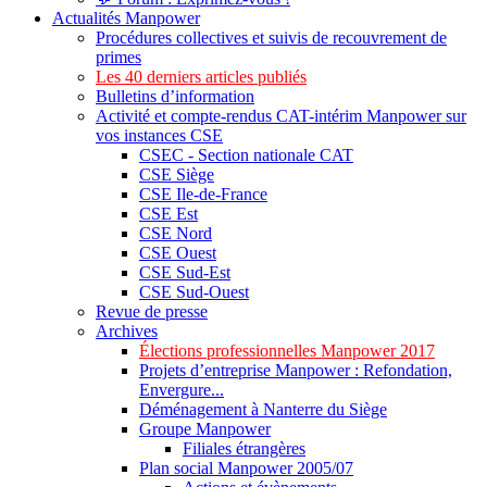
Actualités Manpower
Procédures collectives et suivis de recouvrement de
primes
Les 40 derniers articles publiés
Bulletins d’information
Activité et compte-rendus CAT-intérim Manpower sur
vos instances CSE
CSEC - Section nationale CAT
CSE Siège
CSE Ile-de-France
CSE Est
CSE Nord
CSE Ouest
CSE Sud-Est
CSE Sud-Ouest
Revue de presse
Archives
Élections professionnelles Manpower 2017
Projets d’entreprise Manpower : Refondation,
Envergure...
Déménagement à Nanterre du Siège
Groupe Manpower
Filiales étrangères
Plan social Manpower 2005/07