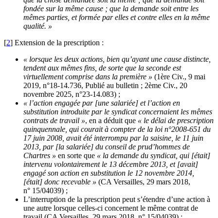
fondée sur la même cause ; que la demande soit entre les
mêmes parties, et formée par elles et contre elles en la même
qualité. »
[
2
]
Extension de la prescription :
« lorsque les deux actions, bien qu’ayant une cause distincte,
tendent aux mêmes fins, de sorte que la seconde est
virtuellement comprise dans la première »
(1ère Civ., 9 mai
2019, n°18-14.736, Publié au bulletin ; 2ème Civ., 20
novembre 2025, n°23-14.083) ;
« l’action engagée par [une salariée] et l’action en
substitution introduite par le syndicat concernaient les mêmes
contrats de travail »
, en a déduit que
« le délai de prescription
quinquennale, qui courait à compter de la loi n°2008-651 du
17 juin 2008, avait été interrompu par la saisine, le 11 juin
2013, par [la salariée] du conseil de prud’hommes de
Chartres »
en sorte que
« la demande du syndicat, qui [était]
intervenu volontairement le 13 décembre 2013, et [avait]
engagé son action en substitution le 12 novembre 2014,
[était] donc recevable »
(CA Versailles, 29 mars 2018,
n° 15/04039) ;
L’interruption de la prescription peut s’étendre d’une action à
une autre lorsque celles-ci concernent le même contrat de
travail (CA Versailles, 29 mars 2018, n° 15/04039) ;