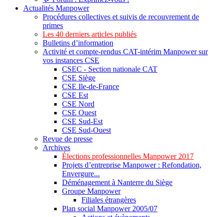
Actualités Manpower
Procédures collectives et suivis de recouvrement de
primes
Les 40 derniers articles publiés
Bulletins d’information
Activité et compte-rendus CAT-intérim Manpower sur
vos instances CSE
CSEC - Section nationale CAT
CSE Siège
CSE Ile-de-France
CSE Est
CSE Nord
CSE Ouest
CSE Sud-Est
CSE Sud-Ouest
Revue de presse
Archives
Élections professionnelles Manpower 2017
Projets d’entreprise Manpower : Refondation,
Envergure...
Déménagement à Nanterre du Siège
Groupe Manpower
Filiales étrangères
Plan social Manpower 2005/07