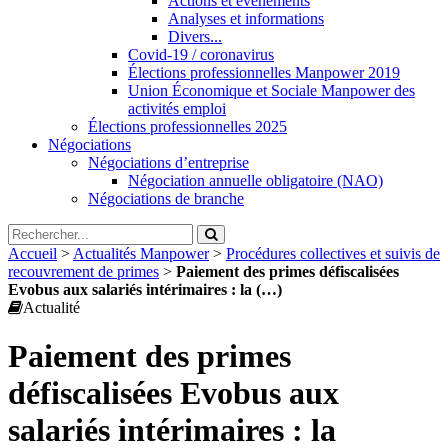
Actions et évènements
Analyses et informations
Divers...
Covid-19 / coronavirus
Élections professionnelles Manpower 2019
Union Économique et Sociale Manpower des
activités emploi
Élections professionnelles 2025
Négociations
Négociations d’entreprise
Négociation annuelle obligatoire (NAO)
Négociations de branche
Accueil
>
Actualités Manpower
>
Procédures collectives et suivis de
recouvrement de primes
>
Paiement des primes défiscalisées
Evobus aux salariés intérimaires : la (…)
Actualité
Paiement des primes
défiscalisées Evobus aux
salariés intérimaires : la