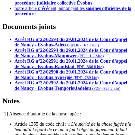
procédure judiciaire collective Évobus
;
notre article précédent, annonçant les
saisines officielles de la
procédure
.
Documents joints
Arrêt RG n°22/02593 du 29.01.2024 de la Cour d’appel
de Nancy - Evobus-Adecco
(
PDF
-
167.1 kio
)
Arrêt RG n°22/02594 du 29.01.2024 de la Cour d’appel
de Nancy - Evobus-Manpower
(
PDF
-
1.2 Mio
)
Arrêt RG n°22/02591 du 29.01.2024 de la Cour d’appel
de Nancy - Evobus-Randstad
(
PDF
-
886.8 kio
)
Arrêt RG n°22/02590 du 29.01.2024 de la Cour d’appel
de Nancy - Evobus-Synergie
(
PDF
-
789 kio
)
Arrêt RG n°22/02592 du 29.01.2024 de la Cour d’appel
de Nancy - Evobus-Temporis/Jadelou
(
PDF
-
827.2 kio
)
Notes
[
1
]
Absence d’autorité de la chose jugée :
Article 1355 du code civil :
« L’autorité de la chose jugée n’a
lieu qu’à l’égard de ce qui a fait l’objet du jugement. Il faut
que la chose demandée soit la même ; que la demande soit