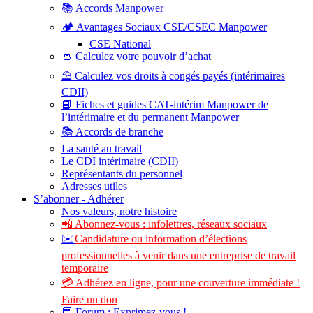
📚 Accords Manpower
🏕️ Avantages Sociaux CSE/CSEC Manpower
CSE National
👛 Calculez votre pouvoir d’achat
⛱️ Calculez vos droits à congés payés (intérimaires
CDII)
📘 Fiches et guides CAT-intérim Manpower de
l’intérimaire et du permanent Manpower
📚 Accords de branche
La santé au travail
Le CDI intérimaire (CDII)
Représentants du personnel
Adresses utiles
S’abonner - Adhérer
Nos valeurs, notre histoire
📲 Abonnez-vous : infolettres, réseaux sociaux
✉️
Candidature ou information d’élections
professionnelles à venir dans une entreprise de travail
temporaire
💳 Adhérez en ligne, pour une couverture immédiate !
Faire un don
💬 Forum : Exprimez-vous !