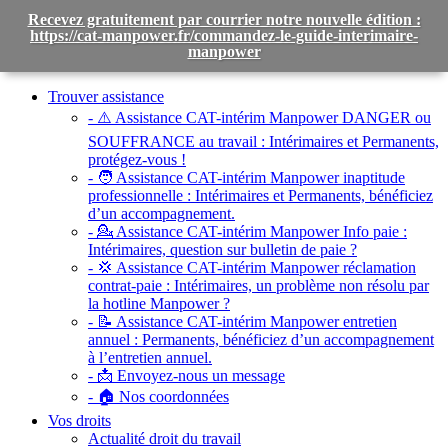
Recevez gratuitement par courrier notre nouvelle édition :
https://cat-manpower.fr/commandez-le-guide-interimaire-
manpower
Toggle
navigation
Trouver assistance
- ⚠️ Assistance CAT-intérim Manpower DANGER ou
SOUFFRANCE au travail :
Intérimaires et Permanents,
protégez-vous !
- 🧑 Assistance CAT-intérim Manpower inaptitude
professionnelle :
Intérimaires et Permanents, bénéficiez
d’un accompagnement.
- 💁 Assistance CAT-intérim Manpower Info paie :
Intérimaires, question sur bulletin de paie ?
- 💢 Assistance CAT-intérim Manpower réclamation
contrat-paie :
Intérimaires, un problème non résolu par
la hotline Manpower ?
- 📝 Assistance CAT-intérim Manpower entretien
annuel :
Permanents, bénéficiez d’un accompagnement
à l’entretien annuel.
- 📩 Envoyez-nous un message
- 🏠 Nos coordonnées
Vos droits
Actualité droit du travail