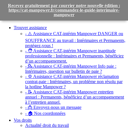
Recevez gratuitement par courrier notre nouvelle édition :
https://cat-manpower.fr/commandez-le-guide-interimaire-
manpower
Toggle
navigation
Trouver assistance
- ⚠️ Assistance CAT-intérim Manpower DANGER ou
SOUFFRANCE au travail :
Intérimaires et Permanents,
protégez-vous !
- 🧑 Assistance CAT-intérim Manpower inaptitude
professionnelle :
Intérimaires et Permanents, bénéficiez
d’un accompagnement.
- 💁 Assistance CAT-intérim Manpower Info paie :
Intérimaires, question sur bulletin de paie ?
- 💢 Assistance CAT-intérim Manpower réclamation
contrat-paie :
Intérimaires, un problème non résolu par
la hotline Manpower ?
- 📝 Assistance CAT-intérim Manpower entretien
annuel :
Permanents, bénéficiez d’un accompagnement
à l’entretien annuel.
- 📩 Envoyez-nous un message
- 🏠 Nos coordonnées
Vos droits
Actualité droit du travail