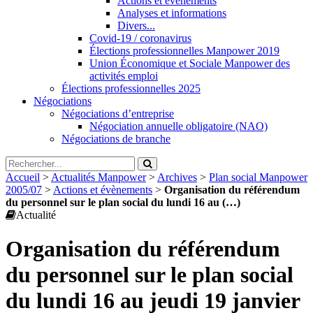
Actions et évènements
Analyses et informations
Divers...
Covid-19 / coronavirus
Élections professionnelles Manpower 2019
Union Économique et Sociale Manpower des
activités emploi
Élections professionnelles 2025
Négociations
Négociations d’entreprise
Négociation annuelle obligatoire (NAO)
Négociations de branche
Accueil
>
Actualités Manpower
>
Archives
>
Plan social Manpower
2005/07
>
Actions et évènements
>
Organisation du référendum
du personnel sur le plan social du lundi 16 au (…)
Actualité
Organisation du référendum
du personnel sur le plan social
du lundi 16 au jeudi 19 janvier