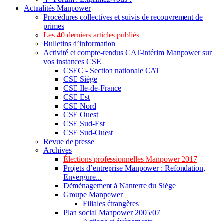
Actualités Manpower
Procédures collectives et suivis de recouvrement de
primes
Les 40 derniers articles publiés
Bulletins d’information
Activité et compte-rendus CAT-intérim Manpower sur
vos instances CSE
CSEC - Section nationale CAT
CSE Siège
CSE Ile-de-France
CSE Est
CSE Nord
CSE Ouest
CSE Sud-Est
CSE Sud-Ouest
Revue de presse
Archives
Élections professionnelles Manpower 2017
Projets d’entreprise Manpower : Refondation,
Envergure...
Déménagement à Nanterre du Siège
Groupe Manpower
Filiales étrangères
Plan social Manpower 2005/07