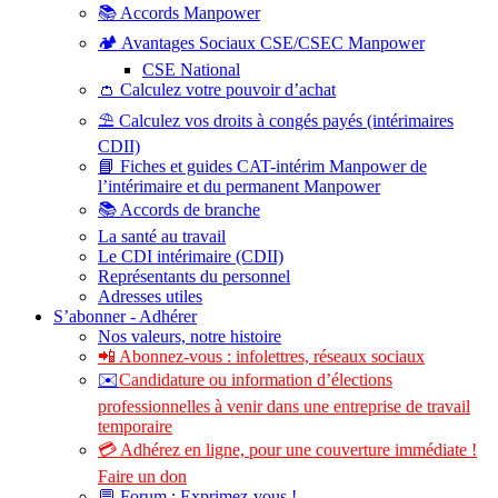
📚 Accords Manpower
🏕️ Avantages Sociaux CSE/CSEC Manpower
CSE National
👛 Calculez votre pouvoir d’achat
⛱️ Calculez vos droits à congés payés (intérimaires
CDII)
📘 Fiches et guides CAT-intérim Manpower de
l’intérimaire et du permanent Manpower
📚 Accords de branche
La santé au travail
Le CDI intérimaire (CDII)
Représentants du personnel
Adresses utiles
S’abonner - Adhérer
Nos valeurs, notre histoire
📲 Abonnez-vous : infolettres, réseaux sociaux
✉️
Candidature ou information d’élections
professionnelles à venir dans une entreprise de travail
temporaire
💳 Adhérez en ligne, pour une couverture immédiate !
Faire un don
💬 Forum : Exprimez-vous !