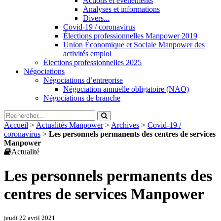
Actions et évènements
Analyses et informations
Divers...
Covid-19 / coronavirus
Élections professionnelles Manpower 2019
Union Économique et Sociale Manpower des
activités emploi
Élections professionnelles 2025
Négociations
Négociations d’entreprise
Négociation annuelle obligatoire (NAO)
Négociations de branche
Accueil
>
Actualités Manpower
>
Archives
>
Covid-19 /
coronavirus
>
Les personnels permanents des centres de services
Manpower
Actualité
Les personnels permanents des
centres de services Manpower
jeudi 22 avril 2021