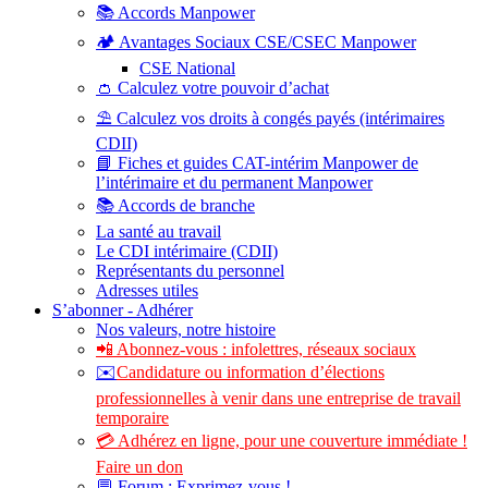
📚 Accords Manpower
🏕️ Avantages Sociaux CSE/CSEC Manpower
CSE National
👛 Calculez votre pouvoir d’achat
⛱️ Calculez vos droits à congés payés (intérimaires
CDII)
📘 Fiches et guides CAT-intérim Manpower de
l’intérimaire et du permanent Manpower
📚 Accords de branche
La santé au travail
Le CDI intérimaire (CDII)
Représentants du personnel
Adresses utiles
S’abonner - Adhérer
Nos valeurs, notre histoire
📲 Abonnez-vous : infolettres, réseaux sociaux
✉️
Candidature ou information d’élections
professionnelles à venir dans une entreprise de travail
temporaire
💳 Adhérez en ligne, pour une couverture immédiate !
Faire un don
💬 Forum : Exprimez-vous !