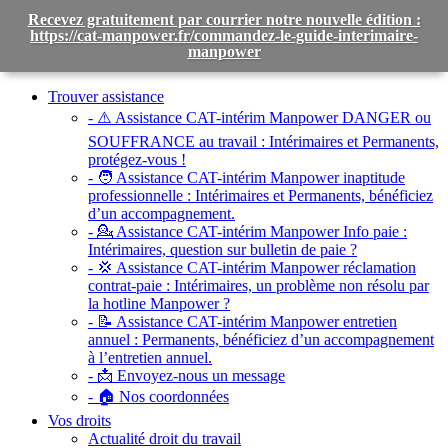
Recevez gratuitement par courrier notre nouvelle édition :
https://cat-manpower.fr/commandez-le-guide-interimaire-
manpower
Toggle
navigation
Trouver assistance
- ⚠️ Assistance CAT-intérim Manpower DANGER ou
SOUFFRANCE au travail :
Intérimaires et Permanents,
protégez-vous !
- 🧑 Assistance CAT-intérim Manpower inaptitude
professionnelle :
Intérimaires et Permanents, bénéficiez
d’un accompagnement.
- 💁 Assistance CAT-intérim Manpower Info paie :
Intérimaires, question sur bulletin de paie ?
- 💢 Assistance CAT-intérim Manpower réclamation
contrat-paie :
Intérimaires, un problème non résolu par
la hotline Manpower ?
- 📝 Assistance CAT-intérim Manpower entretien
annuel :
Permanents, bénéficiez d’un accompagnement
à l’entretien annuel.
- 📩 Envoyez-nous un message
- 🏠 Nos coordonnées
Vos droits
Actualité droit du travail