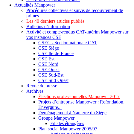
Actualités Manpower
Procédures collectives et suivis de recouvrement de
primes
Les 40 derniers articles publiés
Bulletins d’information
Activité et compte-rendus CAT-intérim Manpower sur
vos instances CSE
CSEC - Section nationale CAT
CSE Siège
CSE Ile-de-France
CSE Est
CSE Nord
CSE Ouest
CSE Sud-Est
CSE Sud-Ouest
Revue de presse
Archives
Élections professionnelles Manpower 2017
Projets d’entreprise Manpower : Refondation,
Envergure...
Déménagement à Nanterre du Siège
Groupe Manpower
Filiales étrangères
Plan social Manpower 2005/07