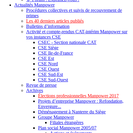
Actualités Manpower
Procédures collectives et suivis de recouvrement de
primes
Les 40 derniers articles publiés
Bulletins d’information
Activité et compte-rendus CAT-intérim Manpower sur
vos instances CSE
CSEC - Section nationale CAT
CSE Siège
CSE Ile-de-France
CSE Est
CSE Nord
CSE Ouest
CSE Sud-Est
CSE Sud-Ouest
Revue de presse
Archives
Élections professionnelles Manpower 2017
Projets d’entreprise Manpower : Refondation,
Envergure...
Déménagement à Nanterre du Siège
Groupe Manpower
Filiales étrangères
Plan social Manpower 2005/07