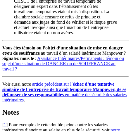
CHSCT de l’entreprise de travail temporaire de
désigner un expert dans l’établissement où les
travailleurs temporaires étaient mis à disposition. La
chambre sociale censure ce refus de principe et
demande aux juges du fond de vérifier si le risque grave
et actuel invoqué ainsi que l’inaction de l’entreprise
utilisatrice étaient ou non avérés.
Vous êtes témoin ou l’objet d’une situation de mise en danger
et/ou de souffrance
au travail d’un salarié intérimaire Manpower ?
Signalez-nous le
:
Assistance Intérimaires/Permanents : témoin ou
sujet d’une situation de DANGER ou de SOUFFRANCE au
travail ?
Voir aussi notre
article précédent sur l’
échec d’une tentative
similaire de l’entreprise de travail temporaire Manpower, de se
défausser de ses responsabilités
en matière de sécurité des salariés
intérimaires
.
Notes
[
1
]
Pour exemple de cette double peine contre les salariés
intérimaires d’atteinte au salaire en plus de la sécurité, voir
notre