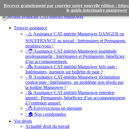
Recevez gratuitement par courrier notre nouvelle édition : htt
le-guide-interimaire-manpower
Toggle
navigation
Trouver assistance
- ⚠️ Assistance CAT-intérim Manpower DANGER ou
SOUFFRANCE au travail :
Intérimaires et Permanents,
protégez-vous !
- 🧑 Assistance CAT-intérim Manpower inaptitude
professionnelle :
Intérimaires et Permanents, bénéficiez
d’un accompagnement.
- 💁 Assistance CAT-intérim Manpower Info paie :
Intérimaires, question sur bulletin de paie ?
- 💢 Assistance CAT-intérim Manpower réclamation
contrat-paie :
Intérimaires, un problème non résolu par
la hotline Manpower ?
- 📝 Assistance CAT-intérim Manpower entretien
annuel :
Permanents, bénéficiez d’un accompagnement
à l’entretien annuel.
- 📩 Envoyez-nous un message
- 🏠 Nos coordonnées
Vos droits
Actualité droit du travail