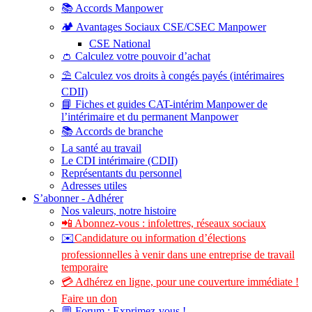
📚 Accords Manpower
🏕️ Avantages Sociaux CSE/CSEC Manpower
CSE National
👛 Calculez votre pouvoir d’achat
⛱️ Calculez vos droits à congés payés (intérimaires
CDII)
📘 Fiches et guides CAT-intérim Manpower de
l’intérimaire et du permanent Manpower
📚 Accords de branche
La santé au travail
Le CDI intérimaire (CDII)
Représentants du personnel
Adresses utiles
S’abonner - Adhérer
Nos valeurs, notre histoire
📲 Abonnez-vous : infolettres, réseaux sociaux
✉️
Candidature ou information d’élections
professionnelles à venir dans une entreprise de travail
temporaire
💳 Adhérez en ligne, pour une couverture immédiate !
Faire un don
💬 Forum : Exprimez-vous !