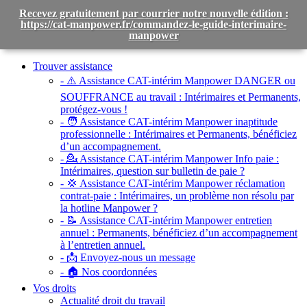
Recevez gratuitement par courrier notre nouvelle édition :
https://cat-manpower.fr/commandez-le-guide-interimaire-
manpower
Toggle
navigation
Trouver assistance
- ⚠️ Assistance CAT-intérim Manpower DANGER ou
SOUFFRANCE au travail :
Intérimaires et Permanents,
protégez-vous !
- 🧑 Assistance CAT-intérim Manpower inaptitude
professionnelle :
Intérimaires et Permanents, bénéficiez
d’un accompagnement.
- 💁 Assistance CAT-intérim Manpower Info paie :
Intérimaires, question sur bulletin de paie ?
- 💢 Assistance CAT-intérim Manpower réclamation
contrat-paie :
Intérimaires, un problème non résolu par
la hotline Manpower ?
- 📝 Assistance CAT-intérim Manpower entretien
annuel :
Permanents, bénéficiez d’un accompagnement
à l’entretien annuel.
- 📩 Envoyez-nous un message
- 🏠 Nos coordonnées
Vos droits
Actualité droit du travail