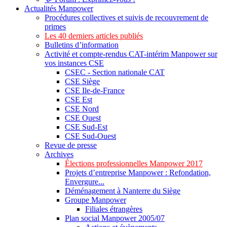
Actualités Manpower
Procédures collectives et suivis de recouvrement de
primes
Les 40 derniers articles publiés
Bulletins d’information
Activité et compte-rendus CAT-intérim Manpower sur
vos instances CSE
CSEC - Section nationale CAT
CSE Siège
CSE Ile-de-France
CSE Est
CSE Nord
CSE Ouest
CSE Sud-Est
CSE Sud-Ouest
Revue de presse
Archives
Élections professionnelles Manpower 2017
Projets d’entreprise Manpower : Refondation,
Envergure...
Déménagement à Nanterre du Siège
Groupe Manpower
Filiales étrangères
Plan social Manpower 2005/07