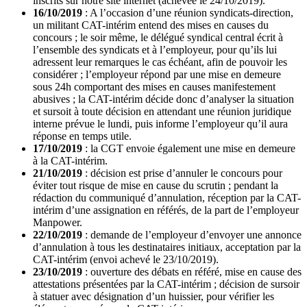
inscrits sur notre site internet (achevée le 24/10/2019).
16/10/2019
: A l’occasion d’une réunion syndicats-direction,
un militant CAT-intérim entend des mises en causes du
concours ; le soir même, le délégué syndical central écrit à
l’ensemble des syndicats et à l’employeur, pour qu’ils lui
adressent leur remarques le cas échéant, afin de pouvoir les
considérer ; l’employeur répond par une mise en demeure
sous 24h comportant des mises en causes manifestement
abusives ; la CAT-intérim décide donc d’analyser la situation
et sursoit à toute décision en attendant une réunion juridique
interne prévue le lundi, puis informe l’employeur qu’il aura
réponse en temps utile.
17/10/2019
: la CGT envoie également une mise en demeure
à la CAT-intérim.
21/10/2019
: décision est prise d’annuler le concours pour
éviter tout risque de mise en cause du scrutin ; pendant la
rédaction du communiqué d’annulation, réception par la CAT-
intérim d’une assignation en référés, de la part de l’employeur
Manpower.
22/10/2019
: demande de l’employeur d’envoyer une annonce
d’annulation à tous les destinataires initiaux, acceptation par la
CAT-intérim (envoi achevé le 23/10/2019).
23/10/2019
: ouverture des débats en référé, mise en cause des
attestations présentées par la CAT-intérim ; décision de sursoir
à statuer avec désignation d’un huissier, pour vérifier les