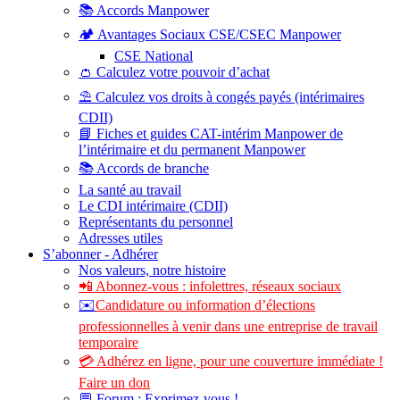
📚 Accords Manpower
🏕️ Avantages Sociaux CSE/CSEC Manpower
CSE National
👛 Calculez votre pouvoir d’achat
⛱️ Calculez vos droits à congés payés (intérimaires
CDII)
📘 Fiches et guides CAT-intérim Manpower de
l’intérimaire et du permanent Manpower
📚 Accords de branche
La santé au travail
Le CDI intérimaire (CDII)
Représentants du personnel
Adresses utiles
S’abonner - Adhérer
Nos valeurs, notre histoire
📲 Abonnez-vous : infolettres, réseaux sociaux
✉️
Candidature ou information d’élections
professionnelles à venir dans une entreprise de travail
temporaire
💳 Adhérez en ligne, pour une couverture immédiate !
Faire un don
💬 Forum : Exprimez-vous !