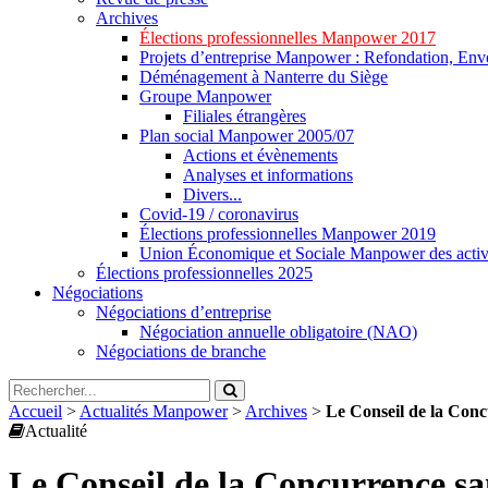
Archives
Élections professionnelles Manpower 2017
Projets d’entreprise Manpower : Refondation, Enve
Déménagement à Nanterre du Siège
Groupe Manpower
Filiales étrangères
Plan social Manpower 2005/07
Actions et évènements
Analyses et informations
Divers...
Covid-19 / coronavirus
Élections professionnelles Manpower 2019
Union Économique et Sociale Manpower des activ
Élections professionnelles 2025
Négociations
Négociations d’entreprise
Négociation annuelle obligatoire (NAO)
Négociations de branche
Accueil
>
Actualités Manpower
>
Archives
>
Le Conseil de la Con
Actualité
Le Conseil de la Concurrence s