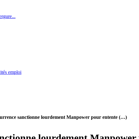
rgure...
ités emploi
currence sanctionne lourdement Manpower pour entente (…)
anctionne lourdement Manpower po