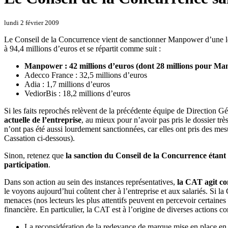
lundi 2 février 2009
Le Conseil de la Concurrence vient de sanctionner Manpower d’une lou
à 94,4 millions d’euros et se répartit comme suit :
Manpower : 42 millions d’euros (dont 28 millions pour 
Adecco France : 32,5 millions d’euros
Adia : 1,7 millions d’euros
VediorBis : 18,2 millions d’euros
Si les faits reprochés relèvent de la précédente équipe de Direction G
actuelle de l’entreprise
, au mieux pour n’avoir pas pris le dossier trè
n’ont pas été aussi lourdement sanctionnées, car elles ont pris des me
Cassation ci-dessous).
Sinon, retenez que
la sanction du Conseil de la Concurrence étant 
participation
.
Dans son action au sein des instances représentatives,
la CAT agit con
le voyons aujourd’hui coûtent cher à l’entreprise et aux salariés. Si l
menaces (nos lecteurs les plus attentifs peuvent en percevoir certaine
financière. En particulier, la CAT est à l’origine de diverses actions co
La reconsidération de la redevance de marque mise en place en