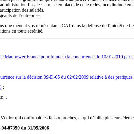
’administration fiscale : la mise en place de cette redevance diminue en ef
rticipation des salariés.
geants de l’entreprise.
 que mènent vos représentants CAT dans la défense de l’intérêt de l’entre
itions en toute sérénité.
n de Manpower France pour fraude à la concurrence, le 10/01/2010 par l
rence sur la décision 09-D-05 du 02/02/2009 relative à des pratiques m
5
;
05 :
ior qui confirmait les faits reprochés, et qui détaille plusieurs élément
t 04-87350 du 31/05/2006