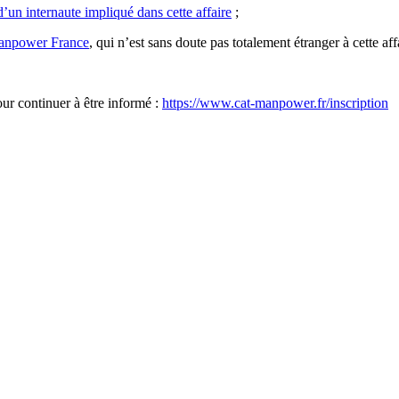
d’un internaute impliqué dans cette affaire
;
 Manpower France
, qui n’est sans doute pas totalement étranger à cette a
our continuer à être informé :
https://www.cat-manpower.fr/inscription