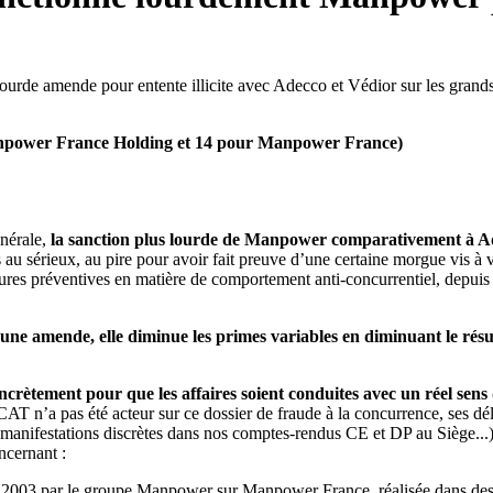
rde amende pour entente illicite avec Adecco et Védior sur les grands 
Manpower France Holding et 14 pour Manpower France)
énérale,
la sanction plus lourde de Manpower comparativement à Ade
s au sérieux, au pire pour avoir fait preuve d’une certaine morgue vis à v
sures préventives en matière de comportement anti-concurrentiel, depuis
une amende, elle diminue les primes variables en diminuant le résul
crètement pour que les affaires soient conduites avec un réel sens d
a CAT n’a pas été acteur sur ce dossier de fraude à la concurrence, ses d
s manifestations discrètes dans nos comptes-rendus CE et DP au Siège...)
ncernant :
 2003 par le groupe Manpower sur Manpower France, réalisée dans des co