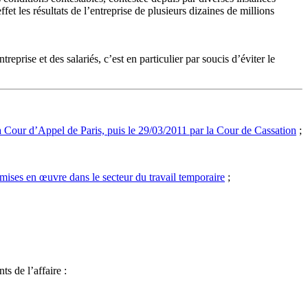
fet les résultats de l’entreprise de plusieurs dizaines de millions
prise et des salariés, c’est en particulier par soucis d’éviter le
a Cour d’Appel de Paris, puis le 29/03/2011 par la Cour de Cassation
;
ises en œuvre dans le secteur du travail temporaire
;
s de l’affaire :