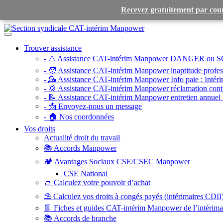
Recevez gratuitement par cour
Toggle
navigation
Trouver assistance
- ⚠️ Assistance CAT-intérim Manpower DANGER ou S
- 🧑 Assistance CAT-intérim Manpower inaptitude profess
- 💁 Assistance CAT-intérim Manpower Info paie :
Intéri
- 💢 Assistance CAT-intérim Manpower réclamation contr
- 📝 Assistance CAT-intérim Manpower entretien annuel 
- 📩 Envoyez-nous un message
- 🏠 Nos coordonnées
Vos droits
Actualité droit du travail
📚 Accords Manpower
🏕️ Avantages Sociaux CSE/CSEC Manpower
CSE National
👛 Calculez votre pouvoir d’achat
⛱️ Calculez vos droits à congés payés (intérimaires CDII
📘 Fiches et guides CAT-intérim Manpower de l’intérim
📚 Accords de branche