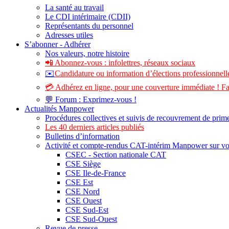
La santé au travail
Le CDI intérimaire (CDII)
Représentants du personnel
Adresses utiles
S’abonner - Adhérer
Nos valeurs, notre histoire
📲 Abonnez-vous : infolettres, réseaux sociaux
✉️
Candidature ou information d’élections professionnelle
💳 Adhérez en ligne, pour une couverture immédiate ! Fa
💬 Forum : Exprimez-vous !
Actualités Manpower
Procédures collectives et suivis de recouvrement de prim
Les 40 derniers articles publiés
Bulletins d’information
Activité et compte-rendus CAT-intérim Manpower sur v
CSEC - Section nationale CAT
CSE Siège
CSE Ile-de-France
CSE Est
CSE Nord
CSE Ouest
CSE Sud-Est
CSE Sud-Ouest
Revue de presse