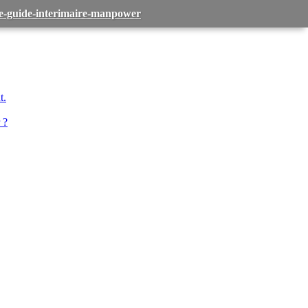
-le-guide-interimaire-manpower
t.
 ?