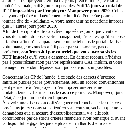
autorisent l’employeur à en fixer 7 jours prédéterminés, le reste à
moitié à sa main, soit 8 jours imposables. Soit
15 jours au total de
RTT imposables par l’employeur Manpower pour 2020
. Celui-
ci ayant déjà fixé unilatéralement le lundi de Pentecôte pour la
journée dite de « solidarité », votre manageur ne peut donc imposer
que 14 autres jours pour 2020.
Afin de bien qualifier le caractère imposé des jours que vient de
vous demander de poser votre management, l’idéal est qu’il les pose
lui-même afin qu’ils apparaissent comme tel dans le portail. Mais si
votre manageur vous les a fait poser par vous-même, pas de
problème,
confirmez-lui par courriel que vous avez saisis les
RTT imposés
qu’il vous a demandé. En dernier recours, n’hésitez
pas à poser réclamation par vos représentants CAT-intérim, si votre
manageur entendait dépasser son quotas de jours imposables.
Concernant les CP de l’année, à ce stade des décrets d’urgence
sanitaire publiés par le gouvernement, seul un accord conventionnel
peut permettre à l’employeur d’en imposer une semaine
unilatéralement. Tel n’est pas le cas à ce jour chez Manpower, qui en
l’état, à ce jour, ne peut rien imposer.
À savoir, une discussion doit s’engager en branche sur le sujet ces
prochains jours : nous vous tiendrons au courant, sachant que nous
demandons que si mesure d’assouplissement il y a, elle soit
conditionnée par de stricts critères financiers (voir remarque ci-avant
la disponibilité gigantesque de plus de 1 milliards d’euros de