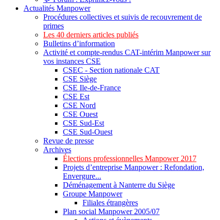
Actualités Manpower
Procédures collectives et suivis de recouvrement de
primes
Les 40 derniers articles publiés
Bulletins d’information
Activité et compte-rendus CAT-intérim Manpower sur
vos instances CSE
CSEC - Section nationale CAT
CSE Siège
CSE Ile-de-France
CSE Est
CSE Nord
CSE Ouest
CSE Sud-Est
CSE Sud-Ouest
Revue de presse
Archives
Élections professionnelles Manpower 2017
Projets d’entreprise Manpower : Refondation,
Envergure...
Déménagement à Nanterre du Siège
Groupe Manpower
Filiales étrangères
Plan social Manpower 2005/07