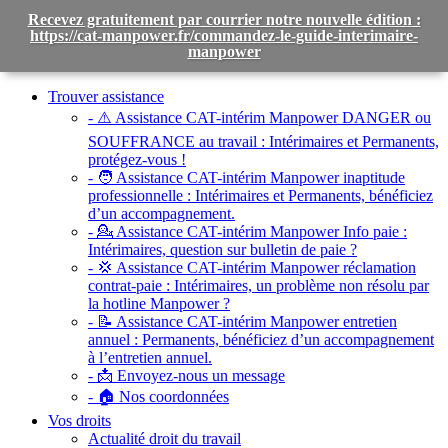
Recevez gratuitement par courrier notre nouvelle édition :
https://cat-manpower.fr/commandez-le-guide-interimaire-
manpower
Toggle
navigation
Trouver assistance
- ⚠️ Assistance CAT-intérim Manpower DANGER ou
SOUFFRANCE au travail :
Intérimaires et Permanents,
protégez-vous !
- 🧑 Assistance CAT-intérim Manpower inaptitude
professionnelle :
Intérimaires et Permanents, bénéficiez
d’un accompagnement.
- 💁 Assistance CAT-intérim Manpower Info paie :
Intérimaires, question sur bulletin de paie ?
- 💢 Assistance CAT-intérim Manpower réclamation
contrat-paie :
Intérimaires, un problème non résolu par
la hotline Manpower ?
- 📝 Assistance CAT-intérim Manpower entretien
annuel :
Permanents, bénéficiez d’un accompagnement
à l’entretien annuel.
- 📩 Envoyez-nous un message
- 🏠 Nos coordonnées
Vos droits
Actualité droit du travail