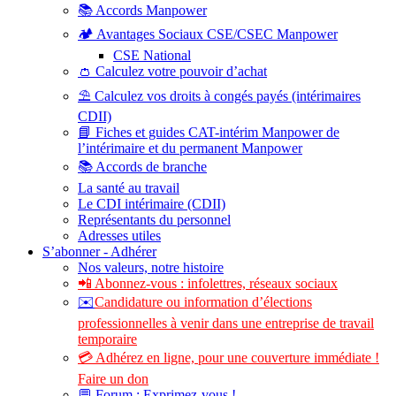
📚 Accords Manpower
🏕️ Avantages Sociaux CSE/CSEC Manpower
CSE National
👛 Calculez votre pouvoir d’achat
⛱️ Calculez vos droits à congés payés (intérimaires
CDII)
📘 Fiches et guides CAT-intérim Manpower de
l’intérimaire et du permanent Manpower
📚 Accords de branche
La santé au travail
Le CDI intérimaire (CDII)
Représentants du personnel
Adresses utiles
S’abonner - Adhérer
Nos valeurs, notre histoire
📲 Abonnez-vous : infolettres, réseaux sociaux
✉️
Candidature ou information d’élections
professionnelles à venir dans une entreprise de travail
temporaire
💳 Adhérez en ligne, pour une couverture immédiate !
Faire un don
💬 Forum : Exprimez-vous !