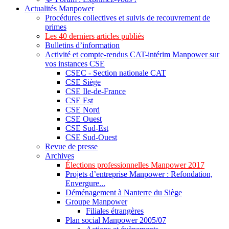
Actualités Manpower
Procédures collectives et suivis de recouvrement de
primes
Les 40 derniers articles publiés
Bulletins d’information
Activité et compte-rendus CAT-intérim Manpower sur
vos instances CSE
CSEC - Section nationale CAT
CSE Siège
CSE Ile-de-France
CSE Est
CSE Nord
CSE Ouest
CSE Sud-Est
CSE Sud-Ouest
Revue de presse
Archives
Élections professionnelles Manpower 2017
Projets d’entreprise Manpower : Refondation,
Envergure...
Déménagement à Nanterre du Siège
Groupe Manpower
Filiales étrangères
Plan social Manpower 2005/07