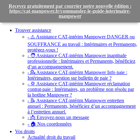
Recevez gratuitement par courrier notre nouvelle édition :
https://cat-manpower.fr/commandez-le-guide-interimaire-
manpower
Toggle
navigation
Trouver assistance
- ⚠️ Assistance CAT-intérim Manpower DANGER ou
SOUFFRANCE au travail :
Intérimaires et Permanents,
protégez-vous !
- 🧑 Assistance CAT-intérim Manpower inaptitude
professionnelle :
Intérimaires et Permanents, bénéficiez
d’un accompagnement.
- 💁 Assistance CAT-intérim Manpower Info paie :
Intérimaires, question sur bulletin de paie ?
- 💢 Assistance CAT-intérim Manpower réclamation
contrat-paie :
Intérimaires, un problème non résolu par
la hotline Manpower ?
- 📝 Assistance CAT-intérim Manpower entretien
annuel :
Permanents, bénéficiez d’un accompagnement
à l’entretien annuel.
- 📩 Envoyez-nous un message
- 🏠 Nos coordonnées
Vos droits
Actualité droit du travail