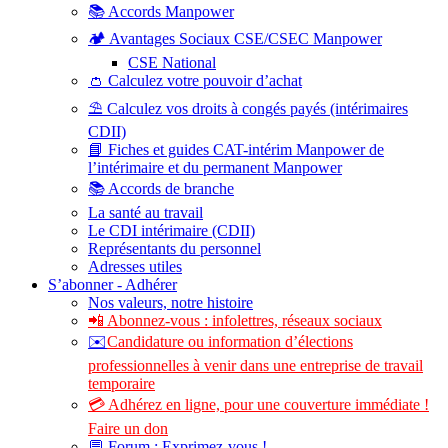
📚 Accords Manpower
🏕️ Avantages Sociaux CSE/CSEC Manpower
CSE National
👛 Calculez votre pouvoir d’achat
⛱️ Calculez vos droits à congés payés (intérimaires
CDII)
📘 Fiches et guides CAT-intérim Manpower de
l’intérimaire et du permanent Manpower
📚 Accords de branche
La santé au travail
Le CDI intérimaire (CDII)
Représentants du personnel
Adresses utiles
S’abonner - Adhérer
Nos valeurs, notre histoire
📲 Abonnez-vous : infolettres, réseaux sociaux
✉️
Candidature ou information d’élections
professionnelles à venir dans une entreprise de travail
temporaire
💳 Adhérez en ligne, pour une couverture immédiate !
Faire un don
💬 Forum : Exprimez-vous !