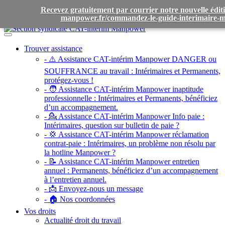
Recevez gratuitement par courrier notre nouvelle éditio
manpower.fr/commandez-le-guide-interimaire
Toggle
navigation
Trouver assistance
- ⚠️ Assistance CAT-intérim Manpower DANGER ou
SOUFFRANCE au travail :
Intérimaires et Permanents,
protégez-vous !
- 🧑 Assistance CAT-intérim Manpower inaptitude
professionnelle :
Intérimaires et Permanents, bénéficiez
d’un accompagnement.
- 💁 Assistance CAT-intérim Manpower Info paie :
Intérimaires, question sur bulletin de paie ?
- 💢 Assistance CAT-intérim Manpower réclamation
contrat-paie :
Intérimaires, un problème non résolu par
la hotline Manpower ?
- 📝 Assistance CAT-intérim Manpower entretien
annuel :
Permanents, bénéficiez d’un accompagnement
à l’entretien annuel.
- 📩 Envoyez-nous un message
- 🏠 Nos coordonnées
Vos droits
Actualité droit du travail