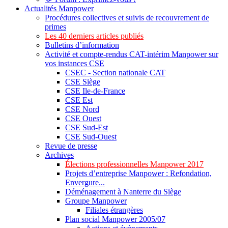
Actualités Manpower
Procédures collectives et suivis de recouvrement de
primes
Les 40 derniers articles publiés
Bulletins d’information
Activité et compte-rendus CAT-intérim Manpower sur
vos instances CSE
CSEC - Section nationale CAT
CSE Siège
CSE Ile-de-France
CSE Est
CSE Nord
CSE Ouest
CSE Sud-Est
CSE Sud-Ouest
Revue de presse
Archives
Élections professionnelles Manpower 2017
Projets d’entreprise Manpower : Refondation,
Envergure...
Déménagement à Nanterre du Siège
Groupe Manpower
Filiales étrangères
Plan social Manpower 2005/07