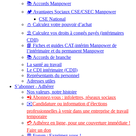
📚 Accords Manpower
🏕️ Avantages Sociaux CSE/CSEC Manpower
CSE National
👛 Calculez votre pouvoir d’achat
⛱️ Calculez vos droits à congés payés (intérimaires
CDII)
📘 Fiches et guides CAT-intérim Manpower de
l’intérimaire et du permanent Manpower
📚 Accords de branche
La santé au travail
Le CDI intérimaire (CDII)
Représentants du personnel
Adresses utiles
S’abonner - Adhérer
Nos valeurs, notre histoire
📲 Abonnez-vous : infolettres, réseaux sociaux
✉️
Candidature ou information d’élections
professionnelles à venir dans une entreprise de travail
temporaire
💳 Adhérez en ligne, pour une couverture immédiate !
Faire un don
💬 Forum : Exprimez-vous !