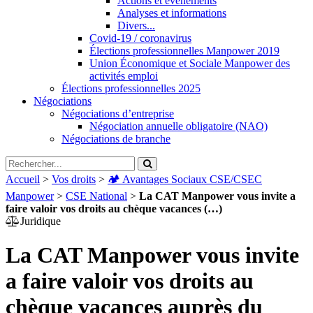
Actions et évènements
Analyses et informations
Divers...
Covid-19 / coronavirus
Élections professionnelles Manpower 2019
Union Économique et Sociale Manpower des
activités emploi
Élections professionnelles 2025
Négociations
Négociations d’entreprise
Négociation annuelle obligatoire (NAO)
Négociations de branche
Accueil
>
Vos droits
>
🏕️ Avantages Sociaux CSE/CSEC
Manpower
>
CSE National
>
La CAT Manpower vous invite a
faire valoir vos droits au chèque vacances (…)
Juridique
La CAT Manpower vous invite
a faire valoir vos droits au
chèque vacances auprès du