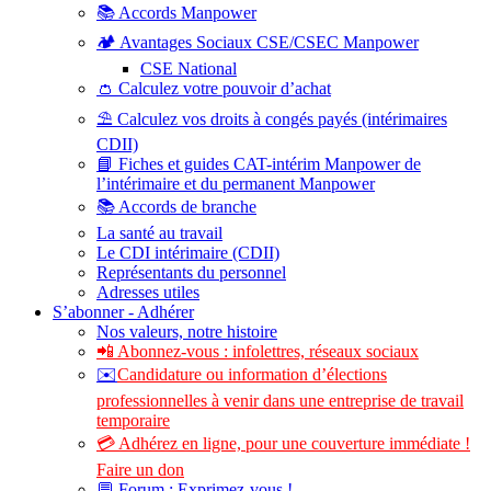
📚 Accords Manpower
🏕️ Avantages Sociaux CSE/CSEC Manpower
CSE National
👛 Calculez votre pouvoir d’achat
⛱️ Calculez vos droits à congés payés (intérimaires
CDII)
📘 Fiches et guides CAT-intérim Manpower de
l’intérimaire et du permanent Manpower
📚 Accords de branche
La santé au travail
Le CDI intérimaire (CDII)
Représentants du personnel
Adresses utiles
S’abonner - Adhérer
Nos valeurs, notre histoire
📲 Abonnez-vous : infolettres, réseaux sociaux
✉️
Candidature ou information d’élections
professionnelles à venir dans une entreprise de travail
temporaire
💳 Adhérez en ligne, pour une couverture immédiate !
Faire un don
💬 Forum : Exprimez-vous !