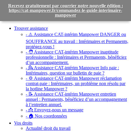
Recevez gratuitement par courrier notre nouvelle édition :
https://cat-manpower.fr/commandez-le-guide-interimaire-
manpower
Toggle
navigation
Trouver assistance
- ⚠️ Assistance CAT-intérim Manpower DANGER ou
SOUFFRANCE au travail :
Intérimaires et Permanents,
protégez-vous !
- 🧑 Assistance CAT-intérim Manpower inaptitude
professionnelle :
Intérimaires et Permanents, bénéficiez
d’un accompagnement.
- 💁 Assistance CAT-intérim Manpower Info paie :
Intérimaires, question sur bulletin de paie ?
- 💢 Assistance CAT-intérim Manpower réclamation
contrat-paie :
Intérimaires, un problème non résolu par
la hotline Manpower ?
- 📝 Assistance CAT-intérim Manpower entretien
annuel :
Permanents, bénéficiez d’un accompagnement
à l’entretien annuel.
- 📩 Envoyez-nous un message
- 🏠 Nos coordonnées
Vos droits
Actualité droit du travail