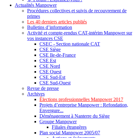
Actualités Manpower
Procédures collectives et suivis de recouvrement de
primes
Les 40 derniers articles publiés
Bulletins d’information
Activité et compte-rendus CAT-intérim Manpower sur
vos instances CSE
CSEC - Section nationale CAT
CSE Siège
CSE Ile-de-France
CSE Est
CSE Nord
CSE Ouest
CSE Sud-Est
CSE Sud-Ouest
Revue de presse
Archives
Élections professionnelles Manpower 2017
Projets d’entreprise Manpower : Refondation,
Envergure...
Déménagement à Nanterre du Siège
Groupe Manpower
Filiales étrangères
Plan social Manpower 2005/07