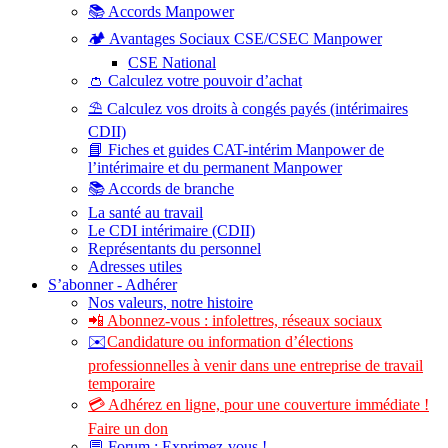
📚 Accords Manpower
🏕️ Avantages Sociaux CSE/CSEC Manpower
CSE National
👛 Calculez votre pouvoir d’achat
⛱️ Calculez vos droits à congés payés (intérimaires
CDII)
📘 Fiches et guides CAT-intérim Manpower de
l’intérimaire et du permanent Manpower
📚 Accords de branche
La santé au travail
Le CDI intérimaire (CDII)
Représentants du personnel
Adresses utiles
S’abonner - Adhérer
Nos valeurs, notre histoire
📲 Abonnez-vous : infolettres, réseaux sociaux
✉️
Candidature ou information d’élections
professionnelles à venir dans une entreprise de travail
temporaire
💳 Adhérez en ligne, pour une couverture immédiate !
Faire un don
💬 Forum : Exprimez-vous !