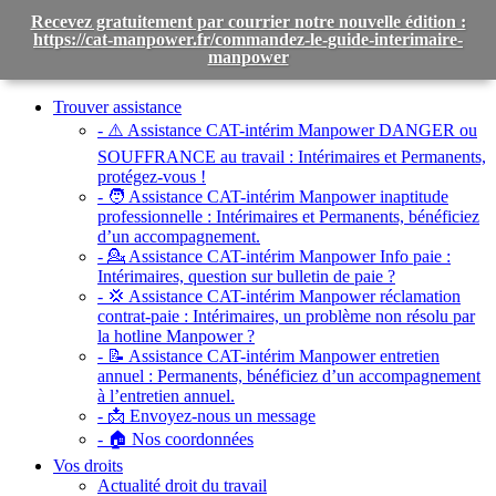
Recevez gratuitement par courrier notre nouvelle édition :
https://cat-manpower.fr/commandez-le-guide-interimaire-
manpower
Toggle
navigation
Trouver assistance
- ⚠️ Assistance CAT-intérim Manpower DANGER ou
SOUFFRANCE au travail :
Intérimaires et Permanents,
protégez-vous !
- 🧑 Assistance CAT-intérim Manpower inaptitude
professionnelle :
Intérimaires et Permanents, bénéficiez
d’un accompagnement.
- 💁 Assistance CAT-intérim Manpower Info paie :
Intérimaires, question sur bulletin de paie ?
- 💢 Assistance CAT-intérim Manpower réclamation
contrat-paie :
Intérimaires, un problème non résolu par
la hotline Manpower ?
- 📝 Assistance CAT-intérim Manpower entretien
annuel :
Permanents, bénéficiez d’un accompagnement
à l’entretien annuel.
- 📩 Envoyez-nous un message
- 🏠 Nos coordonnées
Vos droits
Actualité droit du travail