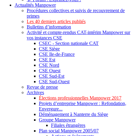
Actualités Manpower
Procédures collectives et suivis de recouvrement de
primes
Les 40 derniers articles publiés
Bulletins d’information
Activité et compte-rendus CAT-intérim Manpower sur
vos instances CSE
CSEC - Section nationale CAT
CSE Siège
CSE Ile-de-France
CSE Est
CSE Nord
CSE Ouest
CSE Sud-Est
CSE Sud-Ouest
Revue de presse
Archives
Élections professionnelles Manpower 2017
Projets d’entreprise Manpower : Refondation,
Envergure...
Déménagement à Nanterre du Siège
Groupe Manpower
Filiales étrangères
Plan social Manpower 2005/07