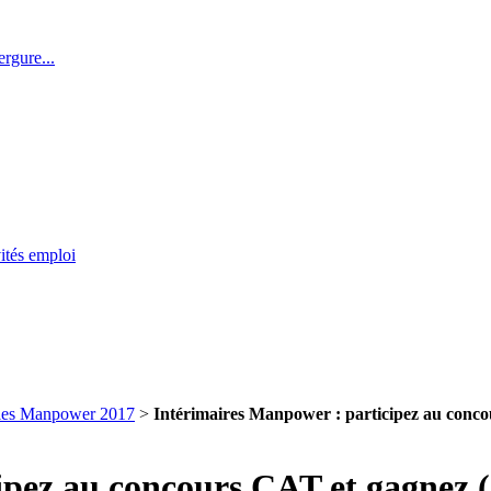
rgure...
ités emploi
elles Manpower 2017
>
Intérimaires Manpower : participez au conco
pez au concours CAT et gagnez (e