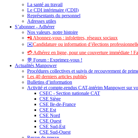
La santé au travail
Le CDI intérimaire (CDII)
Représentants du personnel
Adresses utiles
S’abonner - Adhérer
Nos valeurs, notre histoire
📲 Abonnez-vous : infolettres, réseaux sociaux
✉️
Candidature ou information d’élections professionnelle
💳 Adhérez en ligne, pour une couverture immédiate ! Fa
💬 Forum : Exprimez-vous !
Actualités Manpower
Procédures collectives et suivis de recouvrement de prim
Les 40 derniers articles publiés
Bulletins d’information
Activité et compte-rendus CAT-intérim Manpower sur v
CSEC - Section nationale CAT
CSE Siège
CSE Ile-de-France
CSE Est
CSE Nord
CSE Ouest
CSE Sud-Est
CSE Sud-Ouest
Revue de presse