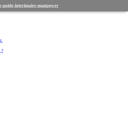
-le-guide-interimaire-manpower
t.
 ?