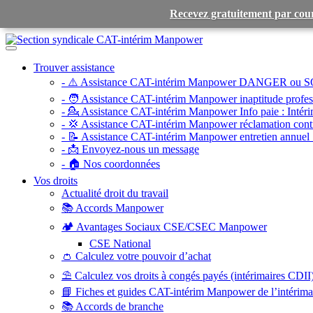
Recevez gratuitement par cour
Toggle
navigation
Trouver assistance
- ⚠️ Assistance CAT-intérim Manpower DANGER ou S
- 🧑 Assistance CAT-intérim Manpower inaptitude profess
- 💁 Assistance CAT-intérim Manpower Info paie :
Intéri
- 💢 Assistance CAT-intérim Manpower réclamation contr
- 📝 Assistance CAT-intérim Manpower entretien annuel 
- 📩 Envoyez-nous un message
- 🏠 Nos coordonnées
Vos droits
Actualité droit du travail
📚 Accords Manpower
🏕️ Avantages Sociaux CSE/CSEC Manpower
CSE National
👛 Calculez votre pouvoir d’achat
⛱️ Calculez vos droits à congés payés (intérimaires CDII
📘 Fiches et guides CAT-intérim Manpower de l’intérim
📚 Accords de branche