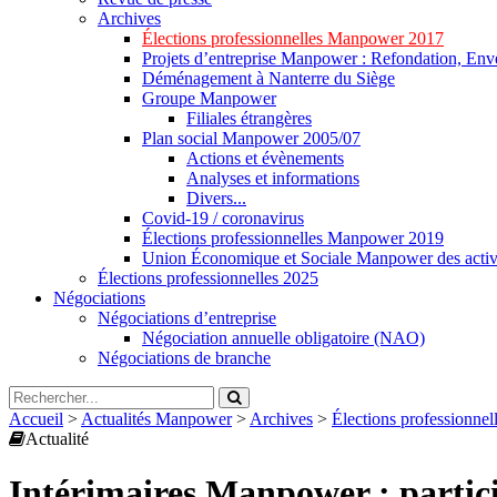
Archives
Élections professionnelles Manpower 2017
Projets d’entreprise Manpower : Refondation, Enve
Déménagement à Nanterre du Siège
Groupe Manpower
Filiales étrangères
Plan social Manpower 2005/07
Actions et évènements
Analyses et informations
Divers...
Covid-19 / coronavirus
Élections professionnelles Manpower 2019
Union Économique et Sociale Manpower des activ
Élections professionnelles 2025
Négociations
Négociations d’entreprise
Négociation annuelle obligatoire (NAO)
Négociations de branche
Accueil
>
Actualités Manpower
>
Archives
>
Élections professionn
Actualité
Intérimaires Manpower : partici