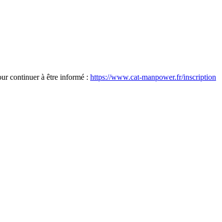
our continuer à être informé :
https://www.cat-manpower.fr/inscription