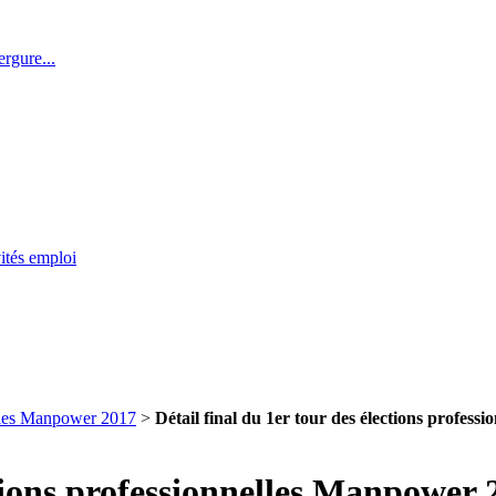
rgure...
ités emploi
elles Manpower 2017
>
Détail final du 1er tour des élections profes
ctions professionnelles Manpower