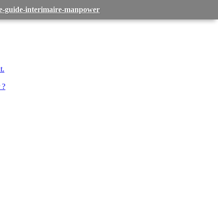
-le-guide-interimaire-manpower
t.
 ?