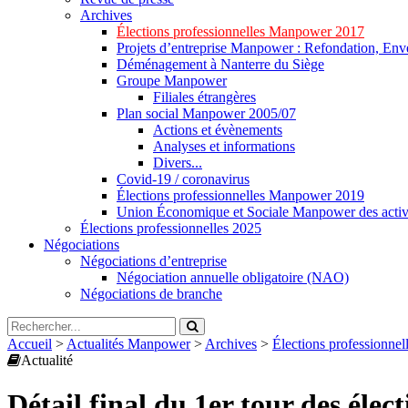
Archives
Élections professionnelles Manpower 2017
Projets d’entreprise Manpower : Refondation, Enve
Déménagement à Nanterre du Siège
Groupe Manpower
Filiales étrangères
Plan social Manpower 2005/07
Actions et évènements
Analyses et informations
Divers...
Covid-19 / coronavirus
Élections professionnelles Manpower 2019
Union Économique et Sociale Manpower des activ
Élections professionnelles 2025
Négociations
Négociations d’entreprise
Négociation annuelle obligatoire (NAO)
Négociations de branche
Accueil
>
Actualités Manpower
>
Archives
>
Élections professionn
Actualité
Détail final du 1er tour des éle