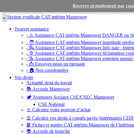
Recevez gratuitement par cour
Toggle
navigation
Trouver assistance
- ⚠️ Assistance CAT-intérim Manpower DANGER ou S
- 🧑 Assistance CAT-intérim Manpower inaptitude profess
- 💁 Assistance CAT-intérim Manpower Info paie :
Intéri
- 💢 Assistance CAT-intérim Manpower réclamation contr
- 📝 Assistance CAT-intérim Manpower entretien annuel 
- 📩 Envoyez-nous un message
- 🏠 Nos coordonnées
Vos droits
Actualité droit du travail
📚 Accords Manpower
🏕️ Avantages Sociaux CSE/CSEC Manpower
CSE National
👛 Calculez votre pouvoir d’achat
⛱️ Calculez vos droits à congés payés (intérimaires CDII
📘 Fiches et guides CAT-intérim Manpower de l’intérim
📚 Accords de branche