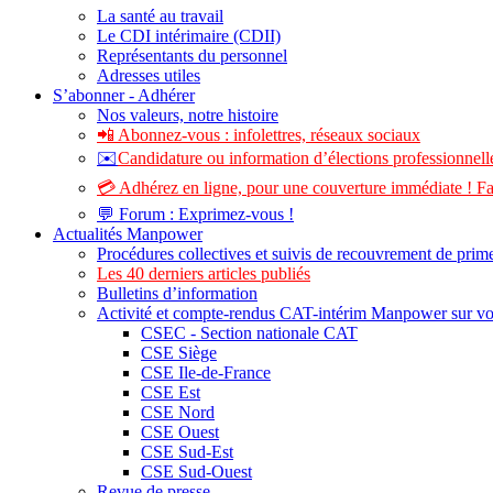
La santé au travail
Le CDI intérimaire (CDII)
Représentants du personnel
Adresses utiles
S’abonner - Adhérer
Nos valeurs, notre histoire
📲 Abonnez-vous : infolettres, réseaux sociaux
✉️
Candidature ou information d’élections professionnelle
💳 Adhérez en ligne, pour une couverture immédiate ! Fa
💬 Forum : Exprimez-vous !
Actualités Manpower
Procédures collectives et suivis de recouvrement de prim
Les 40 derniers articles publiés
Bulletins d’information
Activité et compte-rendus CAT-intérim Manpower sur v
CSEC - Section nationale CAT
CSE Siège
CSE Ile-de-France
CSE Est
CSE Nord
CSE Ouest
CSE Sud-Est
CSE Sud-Ouest
Revue de presse