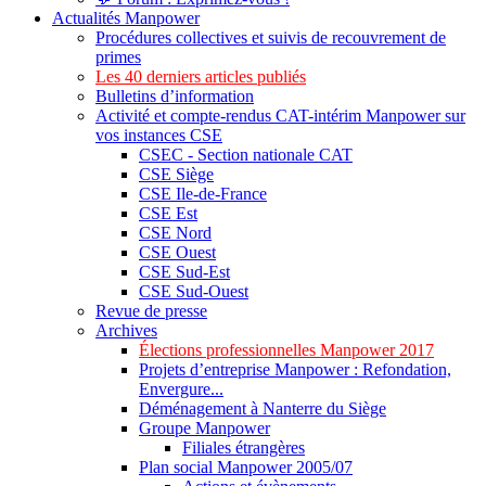
Actualités Manpower
Procédures collectives et suivis de recouvrement de
primes
Les 40 derniers articles publiés
Bulletins d’information
Activité et compte-rendus CAT-intérim Manpower sur
vos instances CSE
CSEC - Section nationale CAT
CSE Siège
CSE Ile-de-France
CSE Est
CSE Nord
CSE Ouest
CSE Sud-Est
CSE Sud-Ouest
Revue de presse
Archives
Élections professionnelles Manpower 2017
Projets d’entreprise Manpower : Refondation,
Envergure...
Déménagement à Nanterre du Siège
Groupe Manpower
Filiales étrangères
Plan social Manpower 2005/07