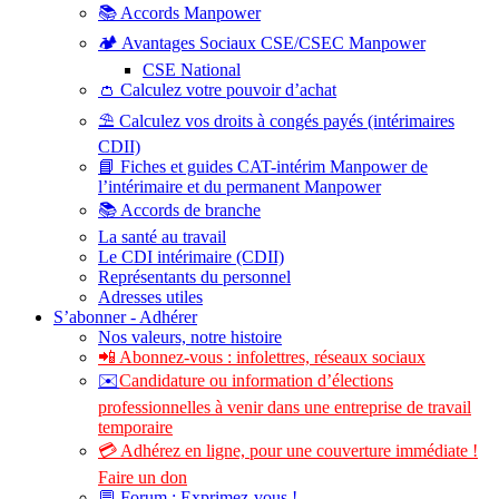
📚 Accords Manpower
🏕️ Avantages Sociaux CSE/CSEC Manpower
CSE National
👛 Calculez votre pouvoir d’achat
⛱️ Calculez vos droits à congés payés (intérimaires
CDII)
📘 Fiches et guides CAT-intérim Manpower de
l’intérimaire et du permanent Manpower
📚 Accords de branche
La santé au travail
Le CDI intérimaire (CDII)
Représentants du personnel
Adresses utiles
S’abonner - Adhérer
Nos valeurs, notre histoire
📲 Abonnez-vous : infolettres, réseaux sociaux
✉️
Candidature ou information d’élections
professionnelles à venir dans une entreprise de travail
temporaire
💳 Adhérez en ligne, pour une couverture immédiate !
Faire un don
💬 Forum : Exprimez-vous !