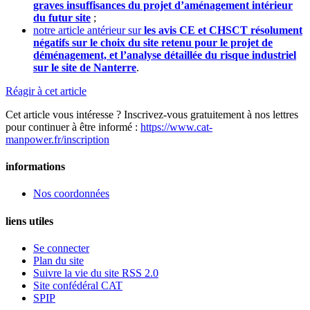
graves insuffisances du projet d’aménagement intérieur
du futur site
;
notre article antérieur sur
les avis CE et CHSCT résolument
négatifs sur le choix du site retenu pour le projet de
déménagement, et l’analyse détaillée du risque industriel
sur le site de Nanterre
.
Réagir à cet article
Cet article vous intéresse ? Inscrivez-vous gratuitement à nos lettres
pour continuer à être informé :
https://www.cat-
manpower.fr/inscription
informations
Nos coordonnées
liens utiles
Se connecter
Plan du site
Suivre la vie du site RSS 2.0
Site confédéral CAT
SPIP