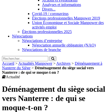
Actions et évènements
Analyses et informations
Divers...
Covid-19 / coronavirus
Élections professionnelles Manpower 2019
Union Économique et Sociale Manpower des
activités emploi
Élections professionnelles 2025
Négociations
Négociations d’entreprise
Négociation annuelle obligatoire (NAO)
Négociations de branche
Accueil
>
Actualités Manpower
>
Archives
>
Déménagement à
Nanterre du Siège
>
Déménagement du siège social vers
Nanterre : de qui se moque-t-on ?
Actualité
Déménagement du siège social
vers Nanterre : de qui se
moque-t-on ?