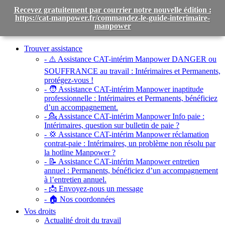
Recevez gratuitement par courrier notre nouvelle édition :
https://cat-manpower.fr/commandez-le-guide-interimaire-
manpower
Toggle
navigation
Trouver assistance
- ⚠️ Assistance CAT-intérim Manpower DANGER ou
SOUFFRANCE au travail :
Intérimaires et Permanents,
protégez-vous !
- 🧑 Assistance CAT-intérim Manpower inaptitude
professionnelle :
Intérimaires et Permanents, bénéficiez
d’un accompagnement.
- 💁 Assistance CAT-intérim Manpower Info paie :
Intérimaires, question sur bulletin de paie ?
- 💢 Assistance CAT-intérim Manpower réclamation
contrat-paie :
Intérimaires, un problème non résolu par
la hotline Manpower ?
- 📝 Assistance CAT-intérim Manpower entretien
annuel :
Permanents, bénéficiez d’un accompagnement
à l’entretien annuel.
- 📩 Envoyez-nous un message
- 🏠 Nos coordonnées
Vos droits
Actualité droit du travail