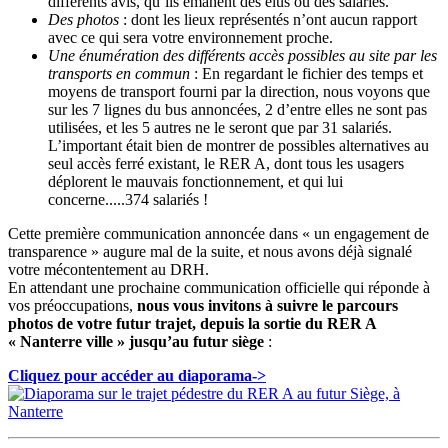
différents avis, qu’ils émanent des élus ou des salariés.
Des photos
: dont les lieux représentés n’ont aucun rapport
avec ce qui sera votre environnement proche.
Une énumération des différents accès possibles au site par les
transports en commun
: En regardant le fichier des temps et
moyens de transport fourni par la direction, nous voyons que
sur les 7 lignes du bus annoncées, 2 d’entre elles ne sont pas
utilisées, et les 5 autres ne le seront que par 31 salariés.
L’important était bien de montrer de possibles alternatives au
seul accès ferré existant, le RER A, dont tous les usagers
déplorent le mauvais fonctionnement, et qui lui
concerne.....374 salariés !
Cette première communication annoncée dans « un engagement de
transparence » augure mal de la suite, et nous avons déjà signalé
votre mécontentement au DRH.
En attendant une prochaine communication officielle qui réponde à
vos préoccupations,
nous vous invitons à suivre le parcours
photos de votre futur trajet, depuis la sortie du RER A
« Nanterre ville » jusqu’au futur siège
:
Cliquez pour accéder au diaporama->