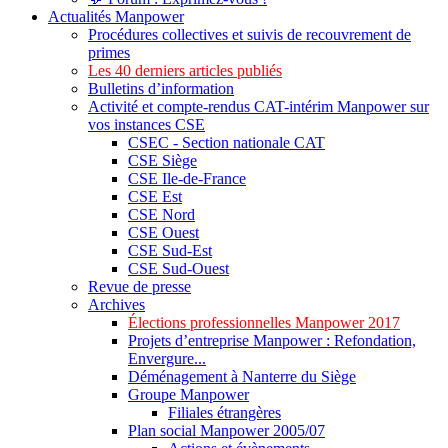
Actualités Manpower
Procédures collectives et suivis de recouvrement de
primes
Les 40 derniers articles publiés
Bulletins d’information
Activité et compte-rendus CAT-intérim Manpower sur
vos instances CSE
CSEC - Section nationale CAT
CSE Siège
CSE Ile-de-France
CSE Est
CSE Nord
CSE Ouest
CSE Sud-Est
CSE Sud-Ouest
Revue de presse
Archives
Élections professionnelles Manpower 2017
Projets d’entreprise Manpower : Refondation,
Envergure...
Déménagement à Nanterre du Siège
Groupe Manpower
Filiales étrangères
Plan social Manpower 2005/07