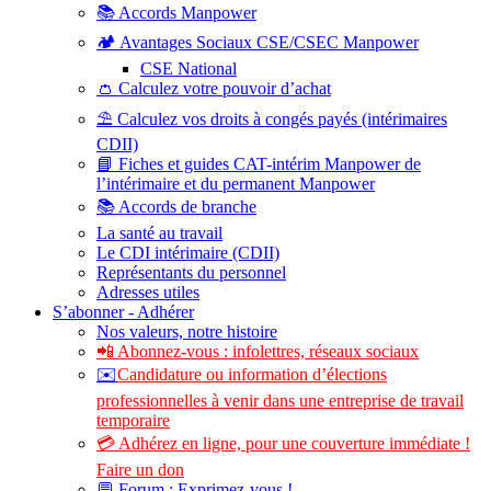
📚 Accords Manpower
🏕️ Avantages Sociaux CSE/CSEC Manpower
CSE National
👛 Calculez votre pouvoir d’achat
⛱️ Calculez vos droits à congés payés (intérimaires
CDII)
📘 Fiches et guides CAT-intérim Manpower de
l’intérimaire et du permanent Manpower
📚 Accords de branche
La santé au travail
Le CDI intérimaire (CDII)
Représentants du personnel
Adresses utiles
S’abonner - Adhérer
Nos valeurs, notre histoire
📲 Abonnez-vous : infolettres, réseaux sociaux
✉️
Candidature ou information d’élections
professionnelles à venir dans une entreprise de travail
temporaire
💳 Adhérez en ligne, pour une couverture immédiate !
Faire un don
💬 Forum : Exprimez-vous !