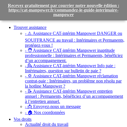
Recevez gratuitement par courrier notre nouvelle édition :
https://cat-manpower.fr/commandez-le-guide-interimaire-
manpower
Toggle
navigation
Trouver assistance
- ⚠️ Assistance CAT-intérim Manpower DANGER ou
SOUFFRANCE au travail :
Intérimaires et Permanents,
protégez-vous !
- 🧑 Assistance CAT-intérim Manpower inaptitude
professionnelle :
Intérimaires et Permanents, bénéficiez
d’un accompagnement.
- 💁 Assistance CAT-intérim Manpower Info paie :
Intérimaires, question sur bulletin de paie ?
- 💢 Assistance CAT-intérim Manpower réclamation
contrat-paie :
Intérimaires, un problème non résolu par
la hotline Manpower ?
- 📝 Assistance CAT-intérim Manpower entretien
annuel :
Permanents, bénéficiez d’un accompagnement
à l’entretien annuel.
- 📩 Envoyez-nous un message
- 🏠 Nos coordonnées
Vos droits
Actualité droit du travail