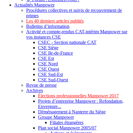
Actualités Manpower
Procédures collectives et suivis de recouvrement de
primes
Les 40 derniers articles publiés
Bulletins d’information
Activité et compte-rendus CAT-intérim Manpower sur
vos instances CSE
CSEC - Section nationale CAT
CSE Siège
CSE Ile-de-France
CSE Est
CSE Nord
CSE Ouest
CSE Sud-Est
CSE Sud-Ouest
Revue de presse
Archives
Élections professionnelles Manpower 2017
Projets d’entreprise Manpower : Refondation,
Envergure...
Déménagement à Nanterre du Siège
Groupe Manpower
Filiales étrangères
Plan social Manpower 2005/07