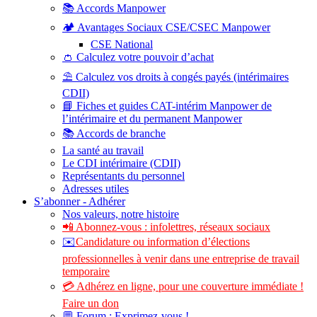
📚 Accords Manpower
🏕️ Avantages Sociaux CSE/CSEC Manpower
CSE National
👛 Calculez votre pouvoir d’achat
⛱️ Calculez vos droits à congés payés (intérimaires
CDII)
📘 Fiches et guides CAT-intérim Manpower de
l’intérimaire et du permanent Manpower
📚 Accords de branche
La santé au travail
Le CDI intérimaire (CDII)
Représentants du personnel
Adresses utiles
S’abonner - Adhérer
Nos valeurs, notre histoire
📲 Abonnez-vous : infolettres, réseaux sociaux
✉️
Candidature ou information d’élections
professionnelles à venir dans une entreprise de travail
temporaire
💳 Adhérez en ligne, pour une couverture immédiate !
Faire un don
💬 Forum : Exprimez-vous !