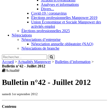
Actions et évènements
Analyses et informations
Divers...
Covid-19 / coronavirus
Élections professionnelles Manpower 2019
Union Économique et Sociale Manpower des
activités emploi
Élections professionnelles 2025
Négociations
Négociations d’entreprise
Négociation annuelle obligatoire (NAO)
Négociations de branche
Accueil
>
Actualités Manpower
>
Bulletins d’information
>
Bulletin n°42 - Juillet 2012
Actualité
Bulletin n°42 - Juillet 2012
samedi 1er septembre 2012
Contenu