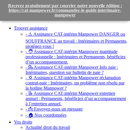
Recevez gratuitement par courrier notre nouvelle édition :
https://cat-manpower.fr/commandez-le-guide-interimaire-
manpower
Toggle
navigation
Trouver assistance
- ⚠️ Assistance CAT-intérim Manpower DANGER ou
SOUFFRANCE au travail :
Intérimaires et Permanents,
protégez-vous !
- 🧑 Assistance CAT-intérim Manpower inaptitude
professionnelle :
Intérimaires et Permanents, bénéficiez
d’un accompagnement.
- 💁 Assistance CAT-intérim Manpower Info paie :
Intérimaires, question sur bulletin de paie ?
- 💢 Assistance CAT-intérim Manpower réclamation
contrat-paie :
Intérimaires, un problème non résolu par
la hotline Manpower ?
- 📝 Assistance CAT-intérim Manpower entretien
annuel :
Permanents, bénéficiez d’un accompagnement
à l’entretien annuel.
- 📩 Envoyez-nous un message
- 🏠 Nos coordonnées
Vos droits
Actualité droit du travail