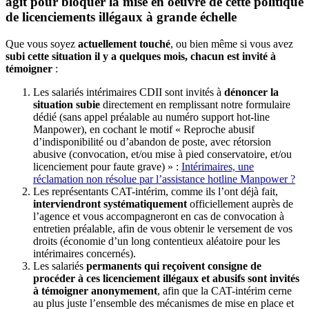
agit pour bloquer la mise en oeuvre de cette politique
de licenciements illégaux à grande échelle
Que vous soyez
actuellement touché
, ou bien même si vous avez
subi cette situation il y a quelques mois, chacun est invité à
témoigner
:
Les salariés intérimaires CDII sont invités à
dénoncer la
situation subie
directement en remplissant notre formulaire
dédié (sans appel préalable au numéro support hot-line
Manpower), en cochant le motif « Reproche abusif
d’indisponibilité ou d’abandon de poste, avec rétorsion
abusive (convocation, et/ou mise à pied conservatoire, et/ou
licenciement pour faute grave) » :
Intérimaires, une
réclamation non résolue par l’assistance hotline Manpower ?
Les représentants CAT-intérim, comme ils l’ont déjà fait,
interviendront systématiquement
officiellement auprès de
l’agence et vous accompagneront en cas de convocation à
entretien préalable, afin de vous obtenir le versement de vos
droits (économie d’un long contentieux aléatoire pour les
intérimaires concernés).
Les salariés
permanents qui reçoivent consigne de
procéder à ces licenciement illégaux et abusifs sont invités
à témoigner anonymement
, afin que la CAT-intérim cerne
au plus juste l’ensemble des mécanismes de mise en place et