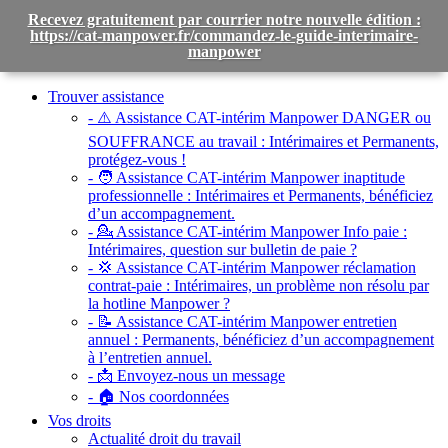
Recevez gratuitement par courrier notre nouvelle édition :
https://cat-manpower.fr/commandez-le-guide-interimaire-
manpower
Toggle
navigation
Trouver assistance
- ⚠️ Assistance CAT-intérim Manpower DANGER ou
SOUFFRANCE au travail :
Intérimaires et Permanents,
protégez-vous !
- 🧑 Assistance CAT-intérim Manpower inaptitude
professionnelle :
Intérimaires et Permanents, bénéficiez
d’un accompagnement.
- 💁 Assistance CAT-intérim Manpower Info paie :
Intérimaires, question sur bulletin de paie ?
- 💢 Assistance CAT-intérim Manpower réclamation
contrat-paie :
Intérimaires, un problème non résolu par
la hotline Manpower ?
- 📝 Assistance CAT-intérim Manpower entretien
annuel :
Permanents, bénéficiez d’un accompagnement
à l’entretien annuel.
- 📩 Envoyez-nous un message
- 🏠 Nos coordonnées
Vos droits
Actualité droit du travail