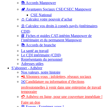
📚 Accords Manpower
🏕️ Avantages Sociaux CSE/CSEC Manpower
CSE National
👛 Calculez votre pouvoir d’achat
⛱️ Calculez vos droits à congés payés (intérimaires
CDII)
📘 Fiches et guides CAT-intérim Manpower de
l’intérimaire et du permanent Manpower
📚 Accords de branche
La santé au travail
Le CDI intérimaire (CDII)
Représentants du personnel
Adresses utiles
S’abonner - Adhérer
Nos valeurs, notre histoire
📲 Abonnez-vous : infolettres, réseaux sociaux
✉️
Candidature ou information d’élections
professionnelles à venir dans une entreprise de travail
temporaire
💳 Adhérez en ligne, pour une couverture immédiate !
Faire un don
💬 Forum : Exprimez-vous !