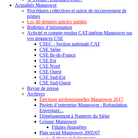
Actualités Manpower
Procédures collectives et suivis de recouvrement de
primes
Les 40 derniers articles publiés
Bulletins d’information
Activité et compte-rendus CAT-intérim Manpower sur
vos instances CSE
CSEC - Section nationale CAT
CSE Siège
CSE Ile-de-France
CSE Est
CSE Nord
CSE Ouest
CSE Sud-Est
CSE Sud-Ouest
Revue de presse
Archives
Élections professionnelles Manpower 2017
Projets d’entreprise Manpower : Refondation,
Envergure...
Déménagement à Nanterre du Siège
Groupe Manpower
Filiales étrangères
Plan social Manpower 2005/07