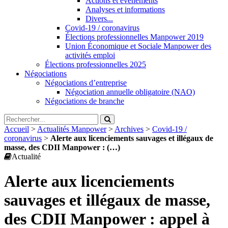
Actions et évènements
Analyses et informations
Divers...
Covid-19 / coronavirus
Élections professionnelles Manpower 2019
Union Économique et Sociale Manpower des
activités emploi
Élections professionnelles 2025
Négociations
Négociations d’entreprise
Négociation annuelle obligatoire (NAO)
Négociations de branche
Accueil
>
Actualités Manpower
>
Archives
>
Covid-19 /
coronavirus
>
Alerte aux licenciements sauvages et illégaux de
masse, des CDII Manpower : (…)
Actualité
Alerte aux licenciements
sauvages et illégaux de masse,
des CDII Manpower : appel à