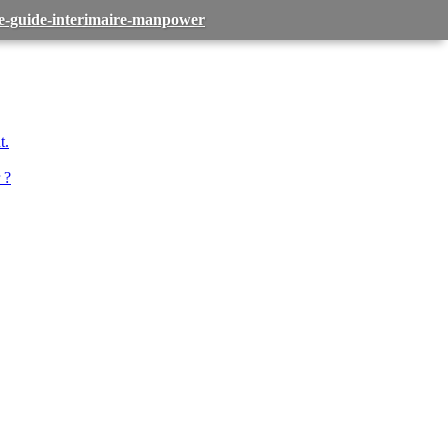
-le-guide-interimaire-manpower
t.
 ?