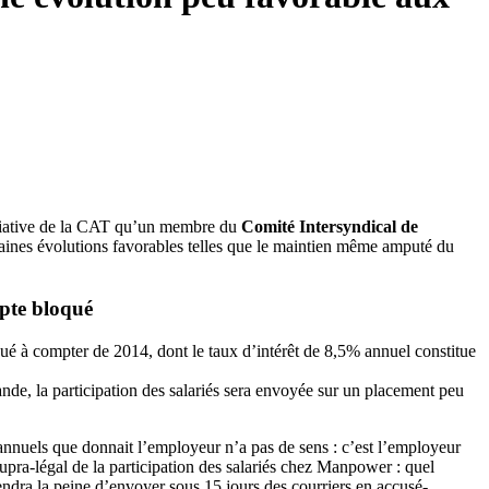
initiative de la CAT qu’un membre du
Comité Intersyndical de
ertaines évolutions favorables telles que le maintien même amputé du
mpte bloqué
oqué à compter de 2014, dont le taux d’intérêt de 8,5% annuel constitue
ande, la participation des salariés sera envoyée sur un placement peu
annuels que donnait l’employeur n’a pas de sens : c’est l’employeur
supra-légal de la participation des salariés chez Manpower : quel
rendra la peine d’envoyer sous 15 jours des courriers en accusé-