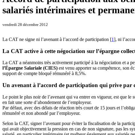
salariés intérimaires et permane
vendredi 28 décembre 2012
La CAT ne signe ni l’avenant à l’accord de participation
[
1
]
, ni l’acc
La CAT active à cette négociation sur l’épargne colle
La CAT a néanmoins très activement participé à la négociation et a per
l’Épargne Salariale (CIES)
est venu apporter sa compétence, son écla
support de compte bloqué rémunéré à 8,5%.
Un avenant à l’accord de participation qui prive par 
Le point le plus noir de l’avenant qui va entrer en vigueur, est que le
en fait une sorte d’abondement de l’employeur.
Par défaut, avec des délais de réaction très court de 15 jours et l’ob
rémunéré et non abondé par l’employeur.
Selon la CAT, signer l’avenant pour éviter la fiscalisation de la par
qui avait objectivement la pression en cas de non signature, pas les sy
salarié, en particulier intérimaire (et malheur également aux salariés 