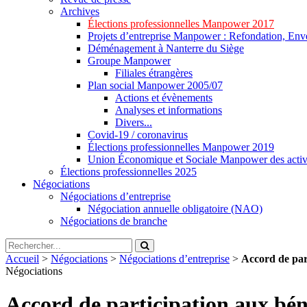
Archives
Élections professionnelles Manpower 2017
Projets d’entreprise Manpower : Refondation, Enve
Déménagement à Nanterre du Siège
Groupe Manpower
Filiales étrangères
Plan social Manpower 2005/07
Actions et évènements
Analyses et informations
Divers...
Covid-19 / coronavirus
Élections professionnelles Manpower 2019
Union Économique et Sociale Manpower des activ
Élections professionnelles 2025
Négociations
Négociations d’entreprise
Négociation annuelle obligatoire (NAO)
Négociations de branche
Accueil
>
Négociations
>
Négociations d’entreprise
>
Accord de par
Négociations
Accord de participation aux bén