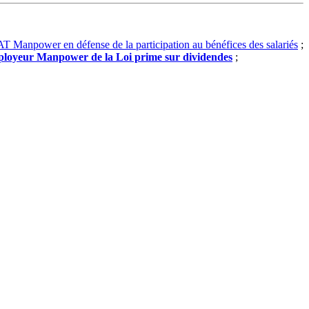
 CAT Manpower en défense de la participation au bénéfices des salariés
;
mployeur Manpower de la Loi prime sur dividendes
;