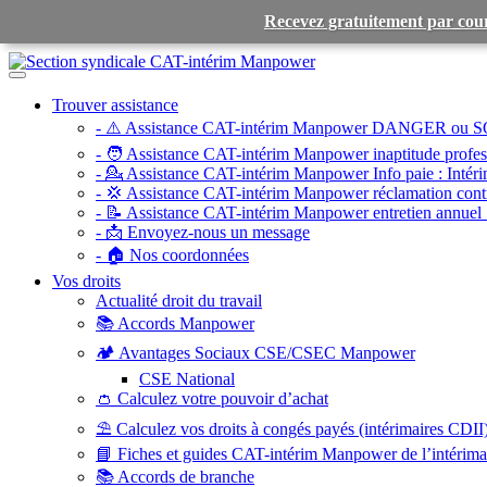
Recevez gratuitement par cour
Toggle
navigation
Trouver assistance
- ⚠️ Assistance CAT-intérim Manpower DANGER ou S
- 🧑 Assistance CAT-intérim Manpower inaptitude profess
- 💁 Assistance CAT-intérim Manpower Info paie :
Intéri
- 💢 Assistance CAT-intérim Manpower réclamation contr
- 📝 Assistance CAT-intérim Manpower entretien annuel 
- 📩 Envoyez-nous un message
- 🏠 Nos coordonnées
Vos droits
Actualité droit du travail
📚 Accords Manpower
🏕️ Avantages Sociaux CSE/CSEC Manpower
CSE National
👛 Calculez votre pouvoir d’achat
⛱️ Calculez vos droits à congés payés (intérimaires CDII
📘 Fiches et guides CAT-intérim Manpower de l’intérim
📚 Accords de branche