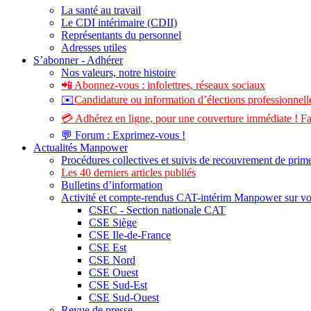
La santé au travail
Le CDI intérimaire (CDII)
Représentants du personnel
Adresses utiles
S’abonner - Adhérer
Nos valeurs, notre histoire
📲 Abonnez-vous : infolettres, réseaux sociaux
✉️
Candidature ou information d’élections professionnelle
💳 Adhérez en ligne, pour une couverture immédiate ! Fa
💬 Forum : Exprimez-vous !
Actualités Manpower
Procédures collectives et suivis de recouvrement de prim
Les 40 derniers articles publiés
Bulletins d’information
Activité et compte-rendus CAT-intérim Manpower sur v
CSEC - Section nationale CAT
CSE Siège
CSE Ile-de-France
CSE Est
CSE Nord
CSE Ouest
CSE Sud-Est
CSE Sud-Ouest
Revue de presse