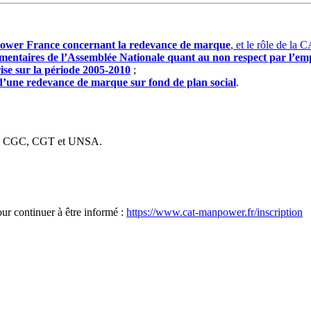
power France concernant la redevance de marque
, et le rôle de la
mentaires de l’Assemblée Nationale quant au non respect par l’e
rise sur la période 2005-2010
;
 d’une redevance de marque sur fond de plan social
.
FDT, CGC, CGT et UNSA.
our continuer à être informé :
https://www.cat-manpower.fr/inscription