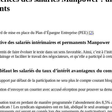
nts
ord de mise en place du Plan d’Épargne Entreprise (PEE)
[
2
]
.
ctive des salariés intérimaires et permanents Manpower
mis de faire évoluer le texte dans un sens favorable. Ainsi, c’est à l’
irage et faciliter le travail des négociateurs, et qu’elle a participé à c
défaut les salariés du taux d’intérêt avantageux du co
 support par défaut de la participation ne sera plus le compte courant bl
ligation d’envoyer un courrier avec accusé-réception pour prouver sa dem
ticipation tout en perdant de manière programmée l’abondement des 8,5% 
ndicats ! Les syndicats signataires ont en fait, abdiqué le seul avantage 
permanents qui seront en congés lors des versements de participation), p