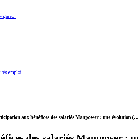
rgure...
ités emploi
ticipation aux bénéfices des salariés Manpower : une évolution (…
éfices des salariés Manpower : u