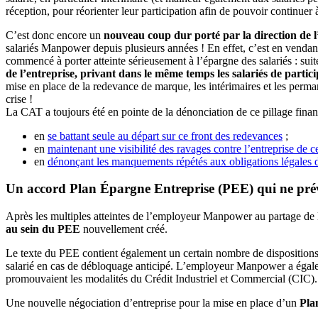
réception, pour réorienter leur participation afin de pouvoir continuer
C’est donc encore un
nouveau coup dur porté par la direction de l’e
salariés Manpower depuis plusieurs années ! En effet, c’est en vendant
commencé à porter atteinte sérieusement à l’épargne des salariés : suit
de l’entreprise, privant dans le même temps les salariés de partic
mise en place de la redevance de marque, les intérimaires et les perma
crise !
La CAT a toujours été en pointe de la dénonciation de ce pillage finan
en
se battant seule au départ sur ce front des redevances
;
en
maintenant une visibilité des ravages contre l’entreprise de c
en
dénonçant les manquements répétés aux obligations légales de
Un accord Plan Épargne Entreprise (PEE) qui ne pré
Après les multiples atteintes de l’employeur Manpower au partage de la
au sein du PEE
nouvellement créé.
Le texte du PEE contient également un certain nombre de dispositio
salarié en cas de débloquage anticipé. L’employeur Manpower a égale
promouvaient les modalités du Crédit Industriel et Commercial (CIC).
Une nouvelle négociation d’entreprise pour la mise en place d’un
Pla