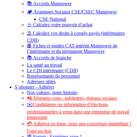
📚 Accords Manpower
🏕️ Avantages Sociaux CSE/CSEC Manpower
CSE National
👛 Calculez votre pouvoir d’achat
⛱️ Calculez vos droits à congés payés (intérimaires
CDII)
📘 Fiches et guides CAT-intérim Manpower de
l’intérimaire et du permanent Manpower
📚 Accords de branche
La santé au travail
Le CDI intérimaire (CDII)
Représentants du personnel
Adresses utiles
S’abonner - Adhérer
Nos valeurs, notre histoire
📲 Abonnez-vous : infolettres, réseaux sociaux
✉️
Candidature ou information d’élections
professionnelles à venir dans une entreprise de travail
temporaire
💳 Adhérez en ligne, pour une couverture immédiate !
Faire un don
💬 Forum : Exprimez-vous !