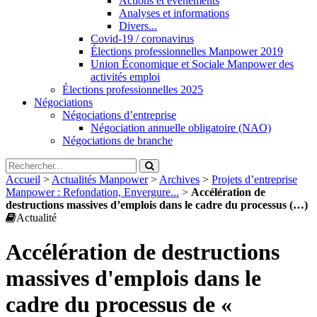
Actions et évènements
Analyses et informations
Divers...
Covid-19 / coronavirus
Élections professionnelles Manpower 2019
Union Économique et Sociale Manpower des
activités emploi
Élections professionnelles 2025
Négociations
Négociations d’entreprise
Négociation annuelle obligatoire (NAO)
Négociations de branche
Accueil
>
Actualités Manpower
>
Archives
>
Projets d’entreprise
Manpower : Refondation, Envergure...
>
Accélération de
destructions massives d’emplois dans le cadre du processus (…)
Actualité
Accélération de destructions
massives d'emplois dans le
cadre du processus de «