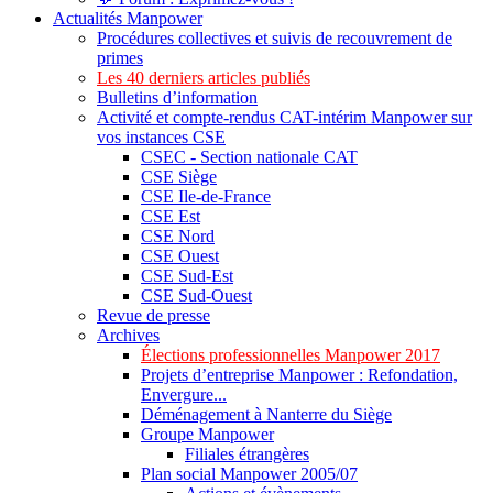
Actualités Manpower
Procédures collectives et suivis de recouvrement de
primes
Les 40 derniers articles publiés
Bulletins d’information
Activité et compte-rendus CAT-intérim Manpower sur
vos instances CSE
CSEC - Section nationale CAT
CSE Siège
CSE Ile-de-France
CSE Est
CSE Nord
CSE Ouest
CSE Sud-Est
CSE Sud-Ouest
Revue de presse
Archives
Élections professionnelles Manpower 2017
Projets d’entreprise Manpower : Refondation,
Envergure...
Déménagement à Nanterre du Siège
Groupe Manpower
Filiales étrangères
Plan social Manpower 2005/07