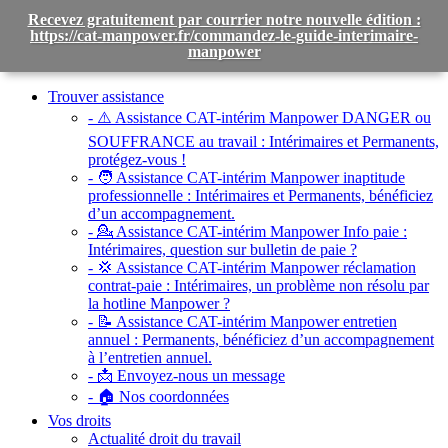
Recevez gratuitement par courrier notre nouvelle édition :
https://cat-manpower.fr/commandez-le-guide-interimaire-
manpower
Toggle
navigation
Trouver assistance
- ⚠️ Assistance CAT-intérim Manpower DANGER ou
SOUFFRANCE au travail :
Intérimaires et Permanents,
protégez-vous !
- 🧑 Assistance CAT-intérim Manpower inaptitude
professionnelle :
Intérimaires et Permanents, bénéficiez
d’un accompagnement.
- 💁 Assistance CAT-intérim Manpower Info paie :
Intérimaires, question sur bulletin de paie ?
- 💢 Assistance CAT-intérim Manpower réclamation
contrat-paie :
Intérimaires, un problème non résolu par
la hotline Manpower ?
- 📝 Assistance CAT-intérim Manpower entretien
annuel :
Permanents, bénéficiez d’un accompagnement
à l’entretien annuel.
- 📩 Envoyez-nous un message
- 🏠 Nos coordonnées
Vos droits
Actualité droit du travail