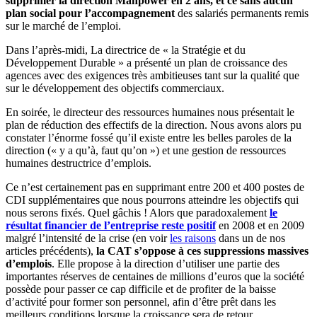
supprimer la direction Manpower en 2 ans, et ce sans aucun
plan social pour l’accompagnement
des salariés permanents remis
sur le marché de l’emploi.
Dans l’après-midi, La directrice de « la Stratégie et du
Développement Durable » a présenté un plan de croissance des
agences avec des exigences très ambitieuses tant sur la qualité que
sur le développement des objectifs commerciaux.
En soirée, le directeur des ressources humaines nous présentait le
plan de réduction des effectifs de la direction. Nous avons alors pu
constater l’énorme fossé qu’il existe entre les belles paroles de la
direction (« y a qu’à, faut qu’on ») et une gestion de ressources
humaines destructrice d’emplois.
Ce n’est certainement pas en supprimant entre 200 et 400 postes de
CDI supplémentaires que nous pourrons atteindre les objectifs qui
nous serons fixés. Quel gâchis ! Alors que paradoxalement
le
résultat financier de l’entreprise reste positif
en 2008 et en 2009
malgré l’intensité de la crise (en voir
les raisons
dans un de nos
articles précédents),
la CAT s’oppose à ces suppressions massives
d’emplois
. Elle propose à la direction d’utiliser une partie des
importantes réserves de centaines de millions d’euros que la société
possède pour passer ce cap difficile et de profiter de la baisse
d’activité pour former son personnel, afin d’être prêt dans les
meilleurs conditions lorsque la croissance sera de retour.