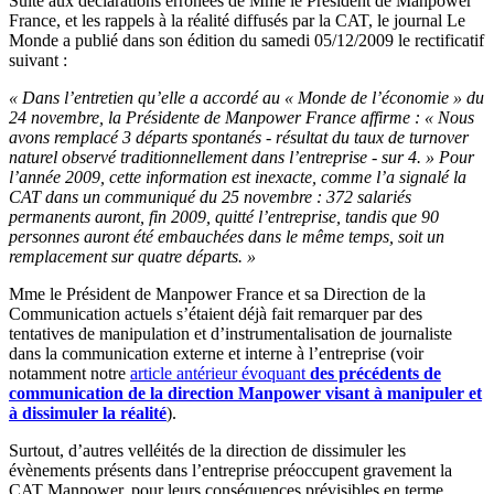
Suite aux déclarations erronées de Mme le Président de Manpower
France, et les rappels à la réalité diffusés par la CAT, le journal Le
Monde a publié dans son édition du samedi 05/12/2009 le rectificatif
suivant :
« Dans l’entretien qu’elle a accordé au « Monde de l’économie » du
24 novembre, la Présidente de Manpower France affirme :
« Nous
avons remplacé 3 départs spontanés - résultat du taux de turnover
naturel observé traditionnellement dans l’entreprise - sur 4. »
Pour
l’année 2009, cette information est inexacte, comme l’a signalé la
CAT dans un communiqué du 25 novembre : 372 salariés
permanents auront, fin 2009, quitté l’entreprise, tandis que 90
personnes auront été embauchées dans le même temps, soit un
remplacement sur quatre départs. »
Mme le Président de Manpower France et sa Direction de la
Communication actuels s’étaient déjà fait remarquer par des
tentatives de manipulation et d’instrumentalisation de journaliste
dans la communication externe et interne à l’entreprise (voir
notamment notre
article antérieur évoquant
des précédents de
communication de la direction Manpower visant à manipuler et
à dissimuler la réalité
).
Surtout, d’autres velléités de la direction de dissimuler les
évènements présents dans l’entreprise préoccupent gravement la
CAT Manpower, pour leurs conséquences prévisibles en terme