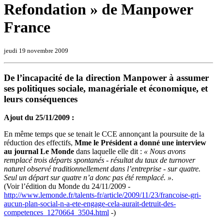
Refondation » de Manpower
France
jeudi 19 novembre 2009
De l’incapacité de la direction Manpower à assumer
ses politiques sociale, managériale et économique, et
leurs conséquences
Ajout du 25/11/2009 :
En même temps que se tenait le CCE annonçant la poursuite de la
réduction des effectifs,
Mme le Président a donné une interview
au journal Le Monde
dans laquelle elle dit :
« Nous avons
remplacé trois départs spontanés - résultat du taux de turnover
naturel observé traditionnellement dans l’entreprise - sur quatre.
Seul un départ sur quatre n’a donc pas été remplacé. »
.
(Voir l’édition du Monde du 24/11/2009 -
http://www.lemonde.fr/talents-fr/article/2009/11/23/francoise-gri-
aucun-plan-social-n-a-ete-engage-cela-aurait-detruit-des-
competences_1270664_3504.html
-)