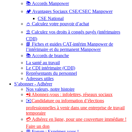
📚 Accords Manpower
🏕️ Avantages Sociaux CSE/CSEC Manpower
CSE National
👛 Calculez votre pouvoir d’achat
⛱️ Calculez vos droits à congés payés (intérimaires
CDII)
📘 Fiches et guides CAT-intérim Manpower de
l’intérimaire et du permanent Manpower
📚 Accords de branche
La santé au travail
Le CDI intérimaire (CDII)
Représentants du personnel
Adresses utiles
S’abonner - Adhérer
Nos valeurs, notre histoire
📲 Abonnez-vous : infolettres, réseaux sociaux
✉️
Candidature ou information d’élections
professionnelles à venir dans une entreprise de travail
temporaire
💳 Adhérez en ligne, pour une couverture immédiate !
Faire un don
💬 Forum : Exprimez-vous !