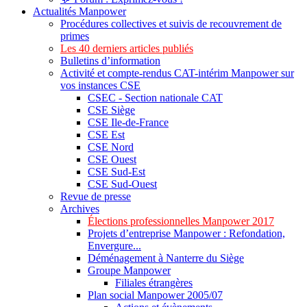
Actualités Manpower
Procédures collectives et suivis de recouvrement de
primes
Les 40 derniers articles publiés
Bulletins d’information
Activité et compte-rendus CAT-intérim Manpower sur
vos instances CSE
CSEC - Section nationale CAT
CSE Siège
CSE Ile-de-France
CSE Est
CSE Nord
CSE Ouest
CSE Sud-Est
CSE Sud-Ouest
Revue de presse
Archives
Élections professionnelles Manpower 2017
Projets d’entreprise Manpower : Refondation,
Envergure...
Déménagement à Nanterre du Siège
Groupe Manpower
Filiales étrangères
Plan social Manpower 2005/07