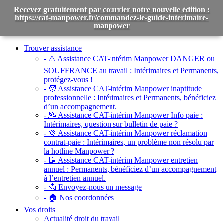
Recevez gratuitement par courrier notre nouvelle édition :
https://cat-manpower.fr/commandez-le-guide-interimaire-
manpower
Toggle
navigation
Trouver assistance
- ⚠️ Assistance CAT-intérim Manpower DANGER ou
SOUFFRANCE au travail :
Intérimaires et Permanents,
protégez-vous !
- 🧑 Assistance CAT-intérim Manpower inaptitude
professionnelle :
Intérimaires et Permanents, bénéficiez
d’un accompagnement.
- 💁 Assistance CAT-intérim Manpower Info paie :
Intérimaires, question sur bulletin de paie ?
- 💢 Assistance CAT-intérim Manpower réclamation
contrat-paie :
Intérimaires, un problème non résolu par
la hotline Manpower ?
- 📝 Assistance CAT-intérim Manpower entretien
annuel :
Permanents, bénéficiez d’un accompagnement
à l’entretien annuel.
- 📩 Envoyez-nous un message
- 🏠 Nos coordonnées
Vos droits
Actualité droit du travail